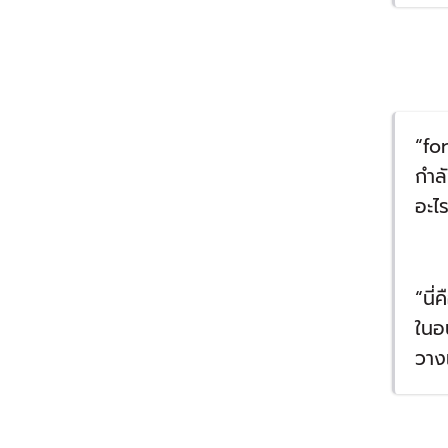
“for
กำลั
อะไ
“นี่
ในอน
วาง