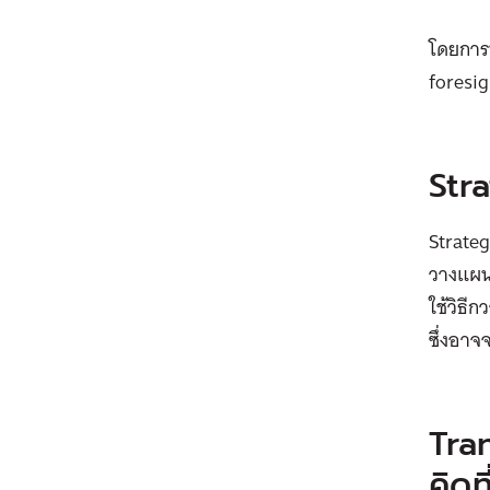
โดยการท
foresig
Str
Strate
วางแผนร
ใช้วิธี
ซึ่งอาจ
Tra
คิดท