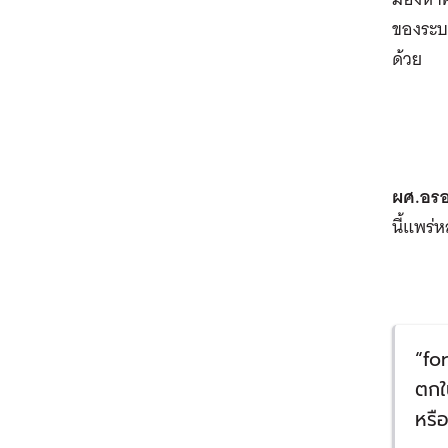
ของระบบ
ด้วย
ผศ.อร
นี้แพร่
“for
ตกใน
หรื