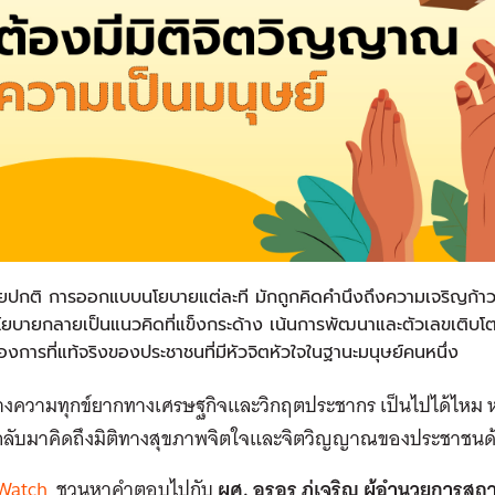
ยปกติ การออกแบบนโยบายแต่ละที มักถูกคิดคำนึงถึงความเจริญก้า
โยบายกลายเป็นแนวคิดที่แข็งกระด้าง เน้นการพัฒนาและตัวเลขเติบโ
องการที่แท้จริงของประชาชนที่มีหัวจิตหัวใจในฐานะมนุษย์คนหนึ่ง
างความทุกข์ยากทางเศรษฐกิจและวิกฤตประชากร เป็นไปได้ไ
ลับมาคิดถึงมิติทางสุขภาพจิตใจและจิตวิญญาณของประชาชนด
 Watch
ชวนหาคำตอบไปกับ
ผศ. อรอร ภู่เจริญ ผู้อำนวยการ