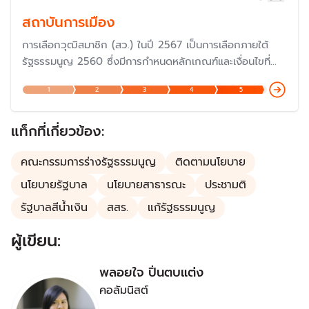
สถาบันการเมือง
การเลือกวุฒิสมาชิก (สว.) ในปี 2567 เป็นการเลือกภายใต้
รัฐธรรมนูญ 2560 ซึ่งมีการกำหนดหลักเกณฑ์และเงื่อนไขที่
แตกต่างไปจากรัฐธรรมนูญก่อนหน้านั้น แม้ว่าจะมีเจตนารมณ์
1
2
3
4
5
เพื่อให้มีวุฒิสมาชิกที่มีความรู้ความสามารถอย่างแท้จริง แต่ก็
ถูกวิพากษ์วิจารณ์ค่อนข้างมากในเรื่องของกฏกติกาในการ
เลือกตั้ง เพราะเป็นการเลือกโดยผู้สมัคร
แท็กที่เกี่ยวข้อง:
คณะกรรมการร่างรัฐธรรมนูญ
ติดตามนโยบาย
นโยบายรัฐบาล
นโยบายสาธารณะ
ประชามติ
รัฐบาลสีน้ำเงิน
สสร.
แก้รัฐธรรมนูญ
ผู้เขียน:
พลอยใจ ปิ่นตบแต่ง
คอลัมนิสต์