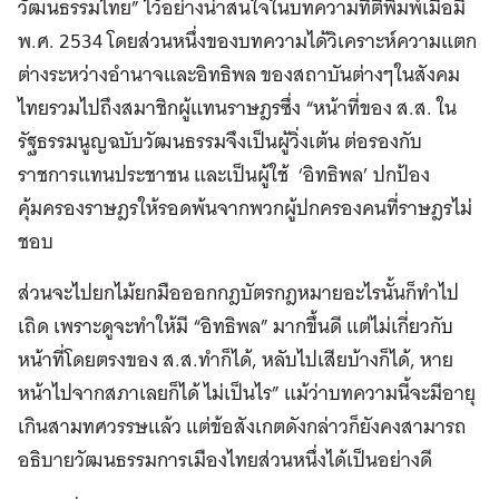
วัฒนธรรมไทย” ไว้อย่างน่าสนใจในบทความที่ตีพิมพ์เมื่อมี
พ.ศ. 2534 โดยส่วนหนึ่งของบทความได้วิเคราะห์ความแตก
ต่างระหว่างอำนาจและอิทธิพล ของสถาบันต่างๆในสังคม
ไทยรวมไปถึงสมาชิกผู้แทนราษฎรซึ่ง “หน้าที่ของ ส.ส. ใน
รัฐธรรมนูญฉบับวัฒนธรรมจึงเป็นผู้วิ่งเต้น ต่อรองกับ
ราชการแทนประชาชน และเป็นผู้ใช้ ‘อิทธิพล’ ปกป้อง
คุ้มครองราษฎรให้รอดพ้นจากพวกผู้ปกครองคนที่ราษฎรไม่
ชอบ
ส่วนจะไปยกไม้ยกมือออกกฎบัตรกฎหมายอะไรนั้นก็ทำไป
เถิด เพราะดูจะทำให้มี “อิทธิพล” มากขึ้นดี แต่ไม่เกี่ยวกับ
หน้าที่โดยตรงของ ส.ส.ทำก็ได้, หลับไปเสียบ้างก็ได้, หาย
หน้าไปจากสภาเลยก็ได้ ไม่เป็นไร” แม้ว่าบทความนี้จะมีอายุ
เกินสามทศวรรษแล้ว แต่ข้อสังเกตดังกล่าวก็ยังคงสามารถ
อธิบายวัฒนธรรมการเมืองไทยส่วนหนึ่งได้เป็นอย่างดี