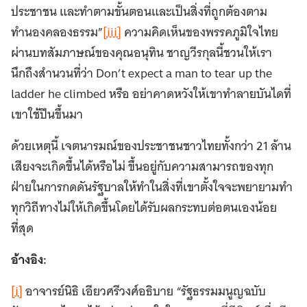
ประชาชน และทำตามขั้นตอนและเป็นสิ่งที่ถูกต้องตาม
ทำนองคลองธรรม”
[iii]
ความคิดเห็นของพรรคภูมิใจไทย
ผ่านบทสัมภาษณ์ของคุณอนุทิน ชาญวีรกุลนี้ชวนให้เรา
นึกถึงสำนวนที่ว่า Don’t expect a man to tear up the
ladder he climbed หรือ อย่าคาดหวังให้เขาทำลายบันไดที่
เขาใช้ปีนขึ้นมา
ด้วยเหตุนี้ เจตนารมณ์ของประชาชนชาวไทยทั้งกว่า 21 ล้าน
เสียงจะเกิดขึ้นได้หรือไม่ ขึ้นอยู่กับความสามารถของทุก
ฝ่ายในการกดดันรัฐบาลให้ทำในสิ่งที่เขาตั้งใจจะพยายามทำ
ทุกวิถีทางไม่ให้เกิดขึ้นโดยได้รับผลกระทบต่อตนเองน้อย
ที่สุด
อ้างอิง:
[i]
อาจารย์นิธิ เอียวศรีวงศ์อธิบาย “รัฐธรรมมนูญฉบับ