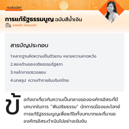
สารบัญประกอบ
1.หลากฐานคิดความเป็นตัวแทน หลายความคาดหวัง
2.สองด้านของจริยธรรมรัฐสภา
3.กลไกการตรวจสอบ
4.บทสรุป: ความท้าทายในบริบทไทย
ข้
อกังขาเกี่ยวกับความเป็นกลางขององค์กรอิสระที่มี
บทบาทในการ “ฟันจริยธรรม” นักการเมืองและโจทย์
การแก้รัฐธรรมนูญเพื่อแก้ไขทั้งบทบาทและที่มาขอ
องค์กรอิสระดำเนินไปอย่างเข้มข้น