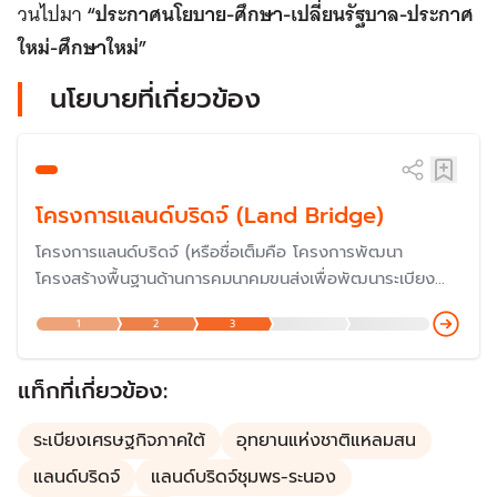
วนไปมา
“ประกาศนโยบาย-ศึกษา-เปลี่ยนรัฐบาล-ประกาศ
ใหม่-ศึกษาใหม่”
นโยบายที่เกี่ยวข้อง
โครงการแลนด์บริดจ์ (Land Bridge)
โครงการแลนด์บริดจ์ (หรือชื่อเต็มคือ โครงการพัฒนา
โครงสร้างพื้นฐานด้านการคมนาคมขนส่งเพื่อพัฒนาระเบียง
เศรษฐกิจภาคใต้ เพื่อเชื่อมโยงการขนส่งระหว่างอ่าวไทยและ
1
2
3
อันดามัน) เป็นโครงการพัฒนาโครงสร้างพื้นฐานและบริการด้าน
คมนาคม เชื่อมโยง 2 ท่าเรือ เพื่อส่งเสริมการขนส่งทางน้ำ และ
เพิ่มขีดความสามารถในการแข่งขันทางเศรษฐกิจ
แท็กที่เกี่ยวข้อง:
ระเบียงเศรษฐกิจภาคใต้
อุทยานแห่งชาติแหลมสน
แลนด์บริดจ์
แลนด์บริดจ์ชุมพร-ระนอง