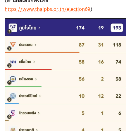
(
อ่านผลเลือกตั้งได้ที่
:
https://www.thaipbs.or.th/election69
)