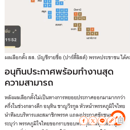
ผลเลือกตั้ง สส. บัญชีรายชื่อ (ปาร์ตี้ลิสต์) พรรคประชาชน ได้
อนุทินประกาศพร้อมทำงานสุด
ความสามารถ
หลังผลเลือกตั้งไม่เป็นทางการทยอยประกาศออกมามากกว่า
ครึ่งในช่วงกลางดึก อนุทิน ชาญวีรกูล หัวหน้าพรรคภูมิใจไทย
นำทีมบบริหารและสมาชิกพรรค แถลงประกาศชัยชนะ โดย
ระบุว่า พรรคภูมิใจไทยขอกราบขอบพระคุณในทุกเสียงทุก