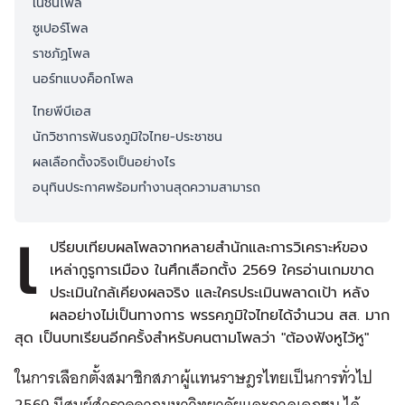
เนชั่นโพล
ซูเปอร์โพล
ราชภัฏโพล
นอร์ทแบงค็อกโพล
ไทยพีบีเอส
นักวิชาการฟันธงภูมิใจไทย-ประชาชน
ผลเลือกตั้งจริงเป็นอย่างไร
อนุทินประกาศพร้อมทำงานสุดความสามารถ
เ
ปรียบเทียบผลโพลจากหลายสำนักและการวิเคราะห์ของ
เหล่ากูรูการเมือง ในศึกเลือกตั้ง 2569 ใครอ่านเกมขาด
ประเมินใกล้เคียงผลจริง และใครประเมินพลาดเป้า หลัง
ผลอย่างไม่เป็นทางการ พรรคภูมิใจไทยได้จำนวน สส. มาก
สุด เป็นบทเรียนอีกครั้งสำหรับคนตามโพลว่า "ต้องฟังหูไว้หู"
ในการเลือกตั้งสมาชิกสภาผู้แทนราษฎรไทยเป็นการทั่วไป
2569 มีศูนย์สำรวจจากมหาวิทยาลัยและภาคเอกชน ได้