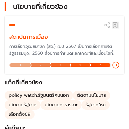
นโยบายที่เกี่ยวข้อง
สถาบันการเมือง
การเลือกวุฒิสมาชิก (สว.) ในปี 2567 เป็นการเลือกภายใต้
รัฐธรรมนูญ 2560 ซึ่งมีการกำหนดหลักเกณฑ์และเงื่อนไขที่
แตกต่างไปจากรัฐธรรมนูญก่อนหน้านั้น แม้ว่าจะมีเจตนารมณ์
1
2
3
4
5
เพื่อให้มีวุฒิสมาชิกที่มีความรู้ความสามารถอย่างแท้จริง แต่ก็
ถูกวิพากษ์วิจารณ์ค่อนข้างมากในเรื่องของกฏกติกาในการ
เลือกตั้ง เพราะเป็นการเลือกโดยผู้สมัคร
แท็กที่เกี่ยวข้อง:
policy watch.รัฐมนตรีคนนอก
ติดตามนโยบาย
นโยบายรัฐบาล
นโยบายสาธารณะ
รัฐบาลใหม่
เลือกตั้ง69
ผู้เขียน: