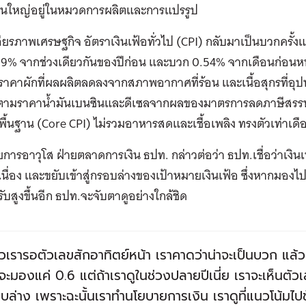
่วนใหญ่อยู่ในหมวดการผลิตและการแปรรูป
ียรภาพเศรษฐกิจ อัตราเงินเฟ้อทั่วไป (CPI) กลับมาเป็นบวกครั้งแ
19% จากช่วงเดียวกันของปีก่อน และบวก 0.54% จากเดือนก่อน
าคาผักที่ผลผลิตลดลงจากสภาพอากาศที่ร้อน และเนื้อสุกรที่อ
้นตามราคาน้ำมันเบนซินและดีเซลจากผลของมาตรการลดภาษีสรรพสา
อพื้นฐาน (Core CPI) ไม่รวมอาหารสดและเชื้อเพลิง ทรงตัวเท่าเดื
ยการอาวุโส ฝ่ายตลาดการเงิน ธปท. กล่าวต่อว่า ธปท.เชื่อว่าเงินเ
นื่อง และขยับเข้าสู่กรอบล่างของเป้าหมายเงินเฟ้อ ซึ่งหากมองไป
บสูงขึ้นอีก ธปท.จะจับตาดูอย่างใกล้ชิด
ยวเรารอตัวเลขสักอาทิตย์หน้า เราคาดว่าน่าจะเป็นบวก แล้วก
ะมองแค่ 0.6 แต่ถ้าเราดูในช่วงปลายปีเนี่ย เราจะเห็นตัวเลขเ
บล่าง เพราะฉะนั้นเราทำนโยบายการเงิน เราดูที่แนวโน้มไปข