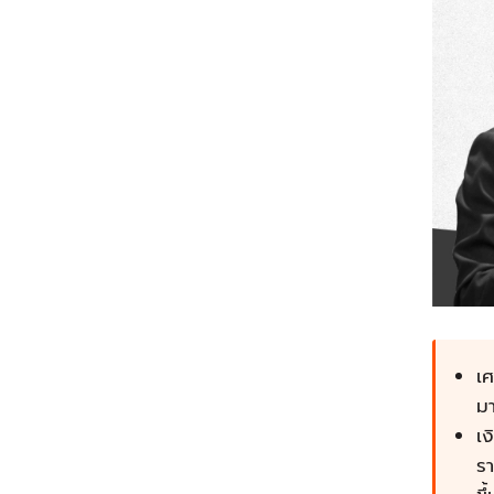
เศ
มา
เง
รา