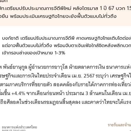
้นอีก
ท.เตรียมปรับประมาณการจีดีพีใหม่ หลังไตรมาส 1 ปี 67 บวก 1.5%
่งยืน พร้อมประเมินเศรษฐกิจไทยจะยังฟื้นตัวแบบไม่ทั่วถึง
บงก์ชาติ เตรียมปรับประมาณการจีดีพี คาดเศรษฐกิจไทยเติบโตต่อเนื
แต่อาจฟื้นตัวแบบไม่ทั่วถึง พร้อมจับตาเงินเฟ้อใกล้ชิดหลังพลิกบวก
เข้ากรอบล่างของเป้าหมาย 1-3%
 พันธ์ยานุกูล ผู้อำนวยการอาวุโส ฝ่ายตลาดการเงิน ธนาคารแห
ษฐกิจและการเงินไทยประจำเดือน เม.ย. 2567 ระบุว่า เศรษฐกิจ
ามภาคบริการที่ขยายตัว สอดคล้องกับรายได้ภาคการท่องเที่ยวดี
เพิ่มขึ้น +4.4% จากเดือนก่อนหน้า ประมาณ 3 ล้านคนในเดือน เม.ย
ถือศีลอดในช่วงเดือนรอมฎอนสิ้นสุดลง และคาดว่าไทยจะได้แรงส