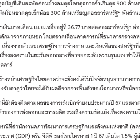
ุลบัญชีเดินสะพัดค่อนข้างสมดุลโดยดุลการค้าเกินดุล 900 ล้านด
เงินโอนขาดดุลเล็กน้อย 300 ล้านเหรียญดอลลาร์สหรัฐฯ พันล้าน
่าเงินบาทเดือน เม.ย.เฉลี่ยอยู่ที่ 36.77 บาทต่อดอลลาร์สหรัฐฯ อ่
หลักมาจากภายนอก โดยตลาดเลื่อนคาดการณ์ที่ธนาคารกลางสหรั
เนื่องจากตัวเลขเศรษฐกิจ การจ้างงาน และเงินเฟ้อของสหรัฐฯที่
เรื่องสงครามในตะวันออกกลางที่อาจยกระดับความรุนแรง ทำให้สิน
อลลาร์
้างหน้าเศรษฐกิจไทยคาดว่าจะยังคงได้รับปัจจัยหนุนจากภาคการท
้องจับตาดูว่าไทยจะได้รับผลดีจากการฟื้นตัวของโลกมากหรือน้
ี้ยังต้องติดตามผลของการเร่งเบิกจ่ายงบประมาณปี 67 และมาตร
นตัวของการส่งออกและการผลิต รวมถึงความขัดแย้งเรื่องสงคราม
กรณีที่สำนักงานสภาพัฒนาการเศรษฐกิจและสังคมแห่งชาติ (สค
ะเทศ (GDP) หรือ จีดีพี ของไทยไตรมาส 1 ปี 67 เติบโต 1.5% ผ