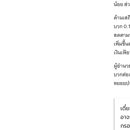
น้อย ส
ด้านเสถ
บวก 0.
สดตามร
เพิ่มขึ
เงินเฟ้
ผู้อำนว
บวกต่อเ
ทยอยปรั
เดี๋
อาจจ
กรอ