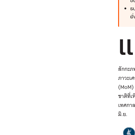
ขึ
ธป
ยั
แ
สักกะภพ
ภาวะเศร
(MoM) ต
ชาติที่
เทศกาล
มิ.ย.