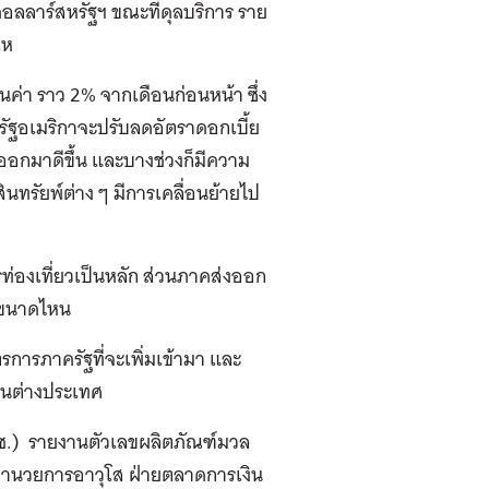
อลลาร์สหรัฐฯ ขณะที่ดุลบริการ ราย
เห
อนค่า ราว 2% จากเดือนก่อนหน้า ซึ่ง
ฐอเมริกาจะปรับลดอัตราดอกเบี้ย
ออกมาดีขึ้น และบางช่วงก็มีความ
ทรัยพ์ต่าง ๆ มีการเคลื่อนย้ายไป
่องเที่ยวเป็นหลัก ส่วนภาคส่งออก
อยขนาดไหน
การภาครัฐที่จะเพิ่มเข้ามา และ
ในต่างประเทศ
ช.) รายงานตัวเลขผลิตภัณฑ์มวล
ู้อำนวยการอาวุโส ฝ่ายตลาดการเงิน