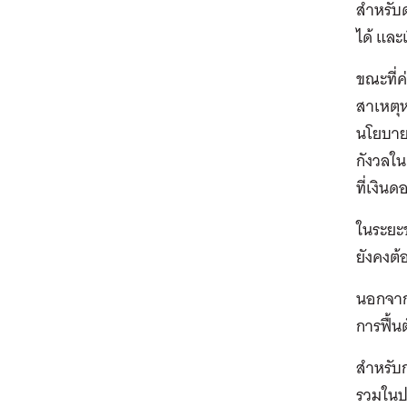
สำหรับด
ได้ และ
ขณะที่ค
สาเหตุ
นโยบาย 
กังวลใน
ที่เงินด
ในระยะข
ยังคงต
นอกจากน
การฟื้
สำหรับ
รวมในปร