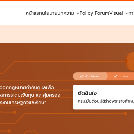
หน้าแรก
นโยบาย
บทความ
Policy Forum
Visual
กา
เริ่มนโยบาย
วางแผน
ลจึงออกกฎหมายกำกับดูแลเพื่อ
ตัดสินใจ
ูแลการระดมเงินทุน และคุ้มครอง
ครม.มีมติอนุมัติร่างพระราชกำหน
้กระทบเศรษฐกิจและรักษา