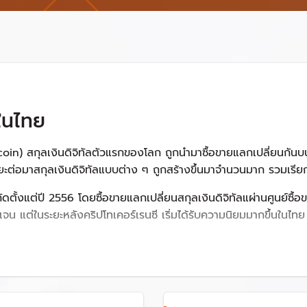
ลในไทย
Bitcoin) สกุลเงินดิจิทัลตัวแรกของโลก ถูกนำมาซื้อขายแลกเปลี่ยนกั
ะต่อมาสกุลเงินดิจิทัลแบบต่าง ๆ ถูกสร้างขึ้นมาจำนวนมาก รวมเรีย
จำกัดตั้งแต่ปี 2556 โดยซื้อขายแลกเปลี่ยนสกุลเงินดิจิทัลแผ่านศูนย์ซ
 แต่ในระยะหลังคริปโทเคอร์เรนซี เริ่มได้รับความนิยมมากขึ้นในไทย จาก
ละการดำเนินกิจกรรมเกี่ยวกับสินทรัพย์ดิจิทัล และรอบรับการนำเทคโน
ให้กิจการที่มีศักยภาพมีเครื่องมือในการระดมทุนที่หลากหลาย ประชาชนแ
ิให้มีการนำสินทรัพย์ดิจิทัลที่ไม่มีแหล่งที่มาที่ชัดเจนไปใช้ประ