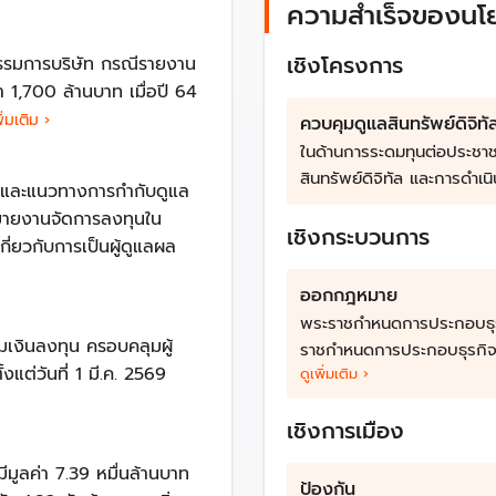
นและระบบเศรษฐกิจโดยรวมของประเทศ
ความสำเร็จของนโ
กอบธุรกิจสินทรัพย์ดิจิทัล พ.ศ.2561 (พ.ร.ก.สินทรัพย์ดิจิทัลฯ) อ
เชิงโครงการ
กรรมการบริษัท กรณีรายงาน
วัตถุประสงค์เพื่อกำกับดูแลการระดมทุนต่อประชาชนผ่านการเสนอขายโท
่า 1,700 ล้านบาท เมื่อปี 64
ทรัพย์ดิจิทัล
่มเติม ›
ควบคุมดูแลสินทรัพย์ดิจิทั
ไทย
ในด้านการระดมทุนต่อประชา
สินทรัพย์ดิจิทัล และการดำเนิ
ั้งและแนวทางการกำกับดูแล
 มีวัตถุประสงค์ใช้เป็นสื่อกลางในการแลกเปลี่ยน เพื่อให้ได้มาซึ่งสินค้
ายงานจัดการลงทุนใน
เชิงกระบวนการ
ส์ที่คณะกรรมการ ก.ล.ต. ประกาศกำหนดเพิ่มเติม
ี่ยวกับการเป็นผู้ดูแลผล
มีวัตถุประสงค์เพื่อกำหนดสิทธิของบุคคลในการเข้าร่วมลงทุนในโครงกา
ออกกฎหมาย
ามกำหนดในข้อตกลงระหว่างผู้ออกและผู้ถือ และหมายความรวมถึงหน่วยข
พระราชกำหนดการประกอบธุรกิ
ามเงินลงทุน ครอบคลุมผู้
ราชกำหนดการประกอบธุรกิจสิ
งแต่วันที่ 1 มี.ค. 2569
ดูเพิ่มเติม ›
้คริปโทเคอร์เรนซี่ที่ผู้ออกมีวัตถุประสงค์ในการระดมทุนจากประชาช
ารได้มาซึ่งสินค้าและสิทธิอื่นใด ๆ ถือเป็นโทเคนดิจิทัลด้วย
เชิงการเมือง
จิทัล
ีมูลค่า 7.39 หมื่นล้านบาท
ป้องกัน