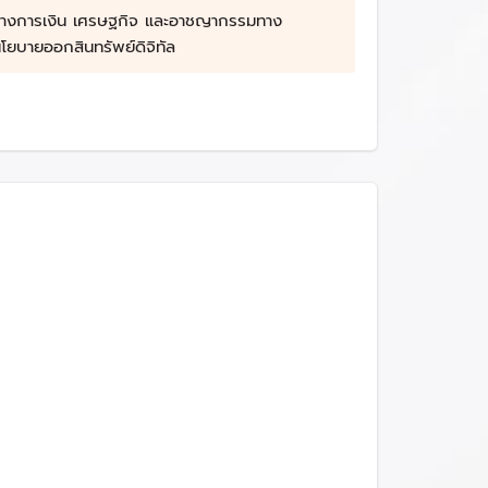
างการเงิน เศรษฐกิจ และอาชญากรรมทาง
นโยบายออกสินทรัพย์ดิจิทัล
์ดิจิทัล โดยการจับคู่หรือหาคู่สัญญาให้ หรือการจัด
 โดยกระทำเป็นทางค้าปกติ แต่ทั้งนี้ไม่รวม
อตัวแทน เพื่อซื้อขายหรือแลกเปลี่ยนสินทรัพย์
้าในลักษณะที่คณะกรรมการ ก..ล.ต. ประกาศกำหนด
ยนสินทรัพย์ดิจิทัลในนามของตนเองเป็นทางค้าปกติ
ก.ล.ต.
ลักเกณฑ์ วิธีการ และเงื่อนไขกำหนดไว้ภายใต้
ตาม พ.ร.ก. สินทรัพย์ดิจิทัลฯ
างต่อเนื่อง เพื่อให้เกิดความชัดเจนในการประกอบ
) รวมถึงการกำหนดคุณสมบัติของผู้ประกอบธุรกิจ