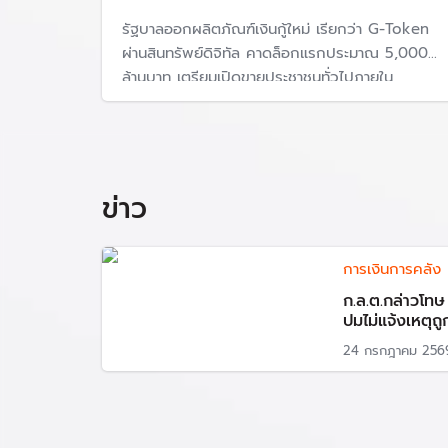
รัฐบาลออกผลิตภัณฑ์เงินกู้ใหม่ เรียกว่า G-Token
ผ่านสินทรัพย์ดิจิทัล คาดล็อกแรกประมาณ 5,000
ล้านบาท เตรียมเปิดขายประชาชนทั่วไปภายใน
ปีงบประมาณ 68 ผ่านธนาคารหรือโบรกเกอร์ แต่
ห้ามใช้ซื้อขายสินค้าและบริการ
ข่าว
การเงินการคลัง
ก.ล.ต.กล่าวโท
ปมไม่แจ้งเหตุถ
24 กรกฎาคม 256