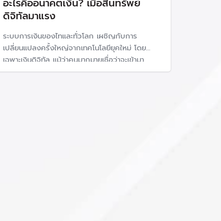
อะไรคืออนาคตเงิน? เมื่อสินทรัพย์
ดิจิทัลมาแรง
ระบบการเงินของไทและทั่วโลก เผชิญกับการ
เปลี่ยนแปลงครั้งใหญ่จากเทคโนโลยียุคใหม่ โดย
เฉพาะเงินดิจิทัล แม้ว่าคนมากมายเชื่อว่าจะเข้ามา
แทนที่เงินแบบเดิม แต่ "เศรษฐพุฒิ" ผู้ว่าธปท. มอง
ว่า "อนาคตของเงิน" ยังต้องยึดโยงกับเงินของ
ธนาคารกลาง เพราะมีบทบาทที่คนอื่นแทนไม่ได้ นั่นคือ
ความเชื่อมั่น