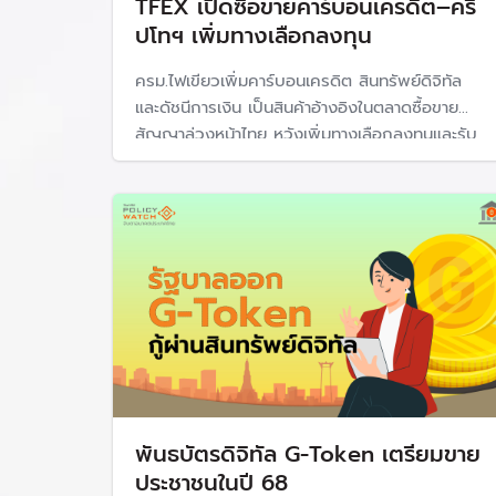
TFEX เปิดซื้อขายคาร์บอนเครดิต–คริ
ปโทฯ เพิ่มทางเลือกลงทุน
ครม.ไฟเขียวเพิ่มคาร์บอนเครดิต สินทรัพย์ดิจิทัล
และดัชนีการเงิน เป็นสินค้าอ้างอิงในตลาดซื้อขาย
สัญญาล่วงหน้าไทย หวังเพิ่มทางเลือกลงทุนและรับ
เทรนด์โลกเศรษฐกิจสีเขียว
พันธบัตรดิจิทัล G-Token เตรียมขาย
ประชาชนในปี 68