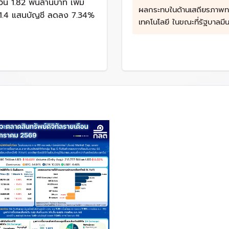
ัน 1.82 พันล้านบาท เพิ่ม
.ก. สินทรัพย์ดิจิทัลฯ ได้แก่การประกอบธุรกิจตามประเภทดังนี้
ผลกระทบในด้านเสถียรภาพท
ว 1.4 แสนบัญชี ลดลง 7.34%
เทคโนโลยี ในขณะที่รัฐบาลมี
ือเครือข่ายใด ๆ ที่จัดให้มีขึ้นเพื่อการซื้อขายหรือแลกเปลี่ยนสินทรัพย
ายหรือแลกเปลี่ยนสินทรัพย์ดิจิทัลสามารถทำความตกลงหรือจับคู่กันได้
ร ก.ล.ต. ประกาศกำหนด
ซึ่งให้บริการหรือแสดงต่อบุคคลทั่วไปว่าพร้อมจะให้บริการนายหน้าหรื
ละได้รับค่าธรรมเนียมหรือค่าตอบแทนอื่น แต่ไม่รวมถึงการเป็นนายหน
ิการหรือแสดงต่อบุคคลทั่วไปว่าพร้อมจะให้บริการซื้อขายหรือแลกเปลี่
ม่รวมถึงการให้บริการในลักษณะตามที่คณะกรรมการ ก.ล.ต. กำหนด
ี่รัฐมตรีว่าการกระทรวงการคลัง กำหนดตามข้อเสนอแนะของคณะกรรมการ 
งได้รับอนุญาตจากรัฐมนตรีว่าการกระทรวงการคลัง และต้องปฏิบัติตามห
คณะกรรมการ ก.ล.ต. หรือสำนักงาน ก.ล.ต. ประกาศกำหนดโดยอาศัยอำนาจ
ใช้ ก.ล.ต. ในฐานะผู้กำกับดูแลหลัก ได้ออกกฎหมายลูกและแนวปฏิบัติอย่
บธุรกิจของผู้ให้บริการ การกำกับดูแลการเสนอขายโทเคนดิจิทัล (ICO