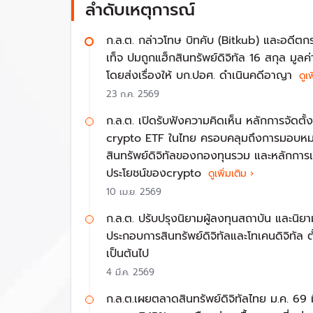
จนมีกลไกในการดูแลรักษาเสถียรภาพทางการเงิ
ลำดับเหตุการณ์
รัฐบาลจึงได้ตราพระราชกำหนดการกำกับดูแลการประ
ก.ล.ต. กล่าวโทษ บิทคับ (Bitkub) และอดีต
กำกับหลักทรัพย์และตลาดหลักทรัพย์ (ก.ล.ต.) มี
เท็จ ปมถูกแฮ็กสินทรัพย์ดิจิทัล 16 สกุล มูลค
สินทรัพย์ดิจิทัล และการดำเนินกิจกรรมเกี่ยวกับสิน
โดยส่งเรื่องให้ บก.ปอศ. ดำเนินคดีอาญา
ดูเพิ
สินทรัพย์ดิจิทัลใต้กฎหมาย
23 ก.ค. 2569
ก.ล.ต. เปิดรับฟังความคิดเห็น หลักการจัดต
1. คริปโทเคอร์เรนซี คือ หน่วยข้อมูลอิเล็กทรอนิกส์
crypto ETF ในไทย ครอบคลุมถึงการมอบหม
สินทรัพย์ดิจิทัล รวมถึงหน่วยข้อมูลอิเล็กทรอนิก
สินทรัพย์ดิจิทัลของกองทุนรวม และหลักการเก
ประโยชน์ของcrypto
ดูเพิ่มเติม ›
2.โทเคนดิจิทัล คือ หน่วยข้อมูลอิเล็กทรอนิกส์ 
10 เม.ย. 2569
สินค้า บริการ หรือสิทธิอื่นใดที่เฉพาะเจาะจง ต
ประกาศกำหนดเพิ่มเติม
ก.ล.ต. ปรับปรุงนิยามผู้ลงทุนสถาบัน และนิย
ประกอบการสินทรัพย์ดิจิทัลและโทเคนดิจิทัล ตั้
ทั้งนี้คณะกรรมการ ก.ล.ต. ได้ออกประกาศกำหนดให
เป็นต้นไป
ในโครงการหรือกิจการใด ๆ หรือมีการกำหนดสิทธิในก
4 มี.ค. 2569
การประกอบธุรกิจสินทรัพย์ดิ
ก.ล.ต.เผยตลาดสินทรัพย์ดิจิทัลไทย ม.ค. 69 ม