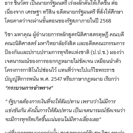
ธาร ชินวัตร เป็นนายกรัฐมนตรี เร่งผลักดันให้เกิดขึ้น ต่อ
เนื่องจาก เศรษฐา ทวีสิน อดีตนายกรัฐมนตรี ที่สั่งให้ศึกษา
โดยคาดว่าจะผ่านขั้นตอนของรัฐสภาภายในปี 2568
วิชา มหาคุณ ผู้อำนวยการหลักสูตรนิติศาสตรดุษฎี คณบดี
คณะนิติศาสตร์ มหาวิทยาลัยรังสิต และอดีตคณะกรรมการ
ป้องกันและปราบปรามการทุจริตแห่งชาติ (ป.ป.ช.) มองว่า
เจตนารมณ์ของการออกกฎหมายไม่ชัดเจน เหมือนนำตัว
โครงการกาสิโนไปซ่อนไว้ แทนที่ว่าจะไปแก้ไขพระราช
บัญญัติการพนัน พ.ศ. 2547 หรือภาษากฎหมาย เรียกว่า
“กระบวนการอำพราง”
” รัฐบาลต้องการเงินที่จะให้สัมปทาน เพราะว่าไม่มีการ
แข่งขันกัน ดังนั้นการให้สัมปทาน เป็นเจตนารมณ์ชัดเจนว่า
จะมีการทุจริตเกิดขึ้นแน่นอนไม่มีทางเลี่ยงเลย”
แต่ที่ผลกระทบมากกว่านั้น ศาสตราจารย์พิเศษ วิชา ระบุว่า