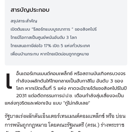
สารบัญประกอบ
สรุปสาระสำคัญ
เปิดต้นแบบ “รีสอร์ทแบบบูรณาการ ” ของสิงคโปร์
ไทยมีโอกาสเป็นศูนย์พนันอันดับ 3 โลก
ไทยเสนอภาษีล่อใจ 17% เปิด 5 แห่งทั่วประเทศ
เพื่อนบ้านกระทบ หากไทยเปิดบ่อนถูกกฏหมาย
เ
อ็นเตอร์เทนเมนต์คอมเพล็กซ์ หรือสถานบันเทิงครบวงจร
กำลังจะผลักดันให้ไทยกลายเป็นฮับกาสิโน อันดับ 3 ของ
โลก หากเปิดเต็มที่ 5 แห่ง คาดจะมีรายได้แซงสิงคโปร์ในปี
2031 แต่อดีตกรรมการป.ป.ช. เตือนกำลังสุ่มเสี่ยงจะเป็น
แหล่งทุจริตและฟอกเงิน แบบ "กู่ไม่กลับเลย"
รัฐบาลเร่งผลักดันเอ็นเตอร์เทนเมนต์คอมแพล็กซ์ หรือ บ่อน
การพนันถูกกฏหมาย โดยคณะรัฐมนตรี (ครม.) ร่างพระราช