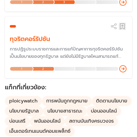
1
2
3
กฎหมายและสร้างรายได้เข้ารัฐ แต่มักจะเผชิญกับกระแสต่อต้าน
รุนแรงจากสังคม จนไม่มีรัฐบาลไหนกล้าผลักดัน ซึ่งยังเป็นเรื่อง
ท้าทายสังคมไทยว่าจะมีความชัดเจนอย่างไร
ทุจริตคอร์รัปชัน
การปฏิรูประบบราชการและการแก้ปัญหาการทุจริตคอร์รัปชัน
เป็นนโยบายของทุกรัฐบาล แต่ยังไม่มีรัฐบาลไหนสามารถแก้
ปัญหาได้ โดยประเด็นดังกล่าวในความรู้สึกของประชาชนจาก
1
2
การสำรวจของสำนักวิจัยต่าง ๆ พบว่าประชาชนมีความเห็นว่า
สถานการณ์รุนแรงขึ้น
แท็กที่เกี่ยวข้อง:
ploicywatch
การพนันถูกกฎหมาย
ติดตามนโยบาย
นโยบายรัฐบาล
นโยบายสาธารณะ
บ่อนออนไลน์
บ่อนเสรี
พนันออนไลน์
สถานบันเทิงครบวงจร
เอ็นเตอร์เทนเมนต์คอมแพล็กซ์