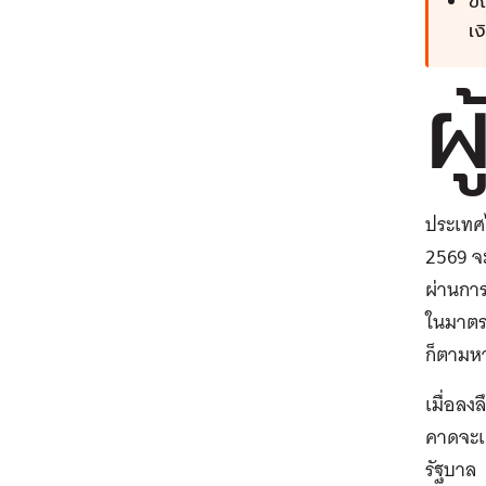
ขณ
เง
ผู
ประเทศไ
2569 จะ
ผ่านการ
ในมาตร
ก็ตามห
เมื่อลง
คาดจะเ
รัฐบาล