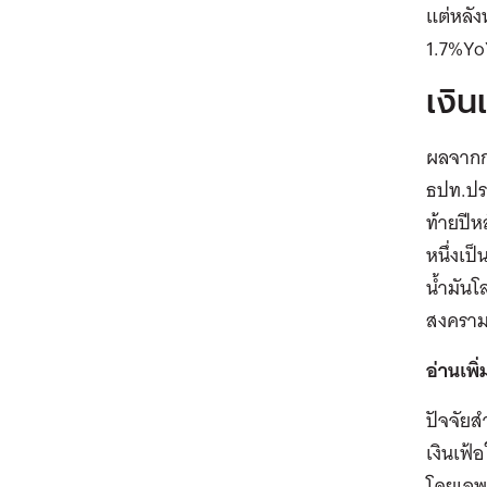
แต่หลั
1.7%Yo
เงิน
ผลจากก
ธปท.ประ
ท้ายปีห
หนึ่งเป
น้ำมันโ
สงคราม 
อ่านเพิ่
ปัจจัยส
เงินเฟ้
โดยเฉพ