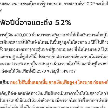
งหมดมาตรการกระตุ้นของรัฐบาล ธปท. คาดการณ์ว่า GDP จะเติบ
Y
เฟ้อปีนี้อาจแตะถึง 5.2%
ารกู้เงิน 400,000 ล้านบาทของรัฐบาล ทำให้เม็ดเงินขนาดใหญ่
เมินจะส่งผลให้เงินเฟ้อไทยปรับขึ้นสูงสุดในไตรมาส 3 ปีนี้ ไป
ลังผลของมาตรการกระตุ้นของรัฐบาลหมดลง ซึ่
งในไตรมาส 2 ปี 25
็นผลจากฐานที่สูงในปีนี้ ประกอบกับ
สถานการณ์สงครามในตะวันออ
ลกคาดว่าจะยังคงอยู่ในระดับสูง เนื่องจากต้องใช้เวลาฟื้นฟูโครงส
ส่งผลให้เงินเฟ้อทั้งปี 2570 จะอยู่ที่ 1.4%YoY
มเติม:
กนง.ไม่รีบขึ้นดอกเบี้ย คาดเงินเฟ้อสูง 4 ไตรมาส ก่อนลงเ
ำคัญที่ส่งผลต่อทิศทางเงินเฟ้อยังคงเป็นราคาน้ำมันในตลาดโลก 
อในประเทศก็มีแนวโน้มเร่งตัวตาม เนื่องจากไทยยังพึ่งพาการนำเ
าะน้ำมันดิบ ซึ่งเป็นต้นทุนสำคัญของภาคการผลิตและการขนส่ง