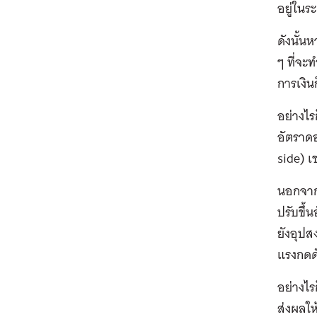
อยู่ในร
ดังนั้น
ๆ ที่จะ
การเงิน
อย่างไร
อัตราดอ
side) 
นอกจากน
ปรับขึ้
ยังอุปส
แรงกดดั
อย่างไร
ส่งผลให