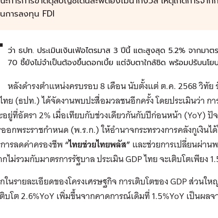
ะการการขาดดุลบัญชีเดินสะพัดยังไม่น่ากังวล เหตุเกิดการจากการ
ินการลงทุน FDI
้
ว่า ธปท. ประเมินเงินเฟ้อไตรมาส 3 ปีนี้ แตะสูงสุด 5.2% จากมา
70 ชี้ยังไม่จำเป็นต้องขึ้นดอกเบี้ย แต่จับตาใกล้ชิด พร้อมปรับนโย
หลังดำรงตำแหน่งครบรอบ 8 เดือน นับตั้งแต่ ต.ค. 2568 วิทัย 
ทย (ธปท.) ได้จัดงานพบปะสื่อมวลชนอีกครั้ง โดย
ประเมินว่า ก
อยู่ที่อัตรา 2% เมื่อเทียบกับช่วงเดียวกันกับปีก่อนหน้า (YoY)
ปั
ออกพระราชกำหนด (พ.ร.ก.) ให้อำนาจกระทรวงการคลังกูเงินได้ไม
การลดค่าครองชีพ
“ไทยช่วยไทยพลัส”
และช่วยการเปลี่ยนผ่า
ากไม่รวมกับมาตรการรัฐบาล ประเมิน GDP ไทย จะเติบโตเพียง 
ลึกในรายละเอียดของโครงเศรษฐกิจ การเติบโตของ GDP ส่วนใหญ่
ติบโต 2.6%YoY เพิ่มขึ้นจากคาดการณ์เดิมที่ 1.5%YoY เป็นผล