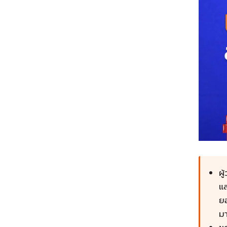
ผ
แล
ยอ
ม