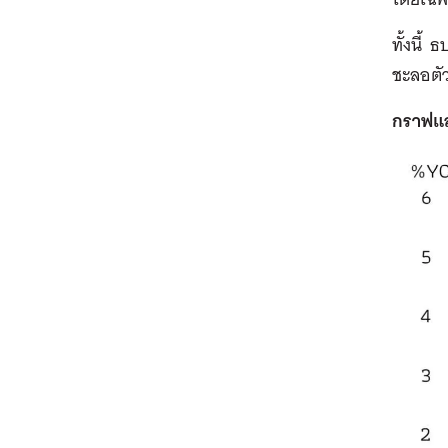
ทั้งนี้
ธป
ชะลอตัว
กราฟแส