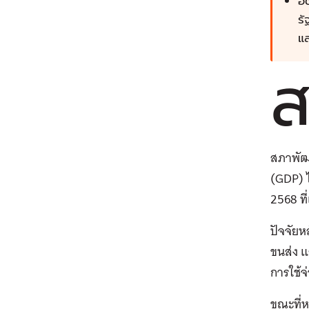
อั
รั
แล
สภาพัฒ
(GDP) ไ
2568 ที
ปัจจัย
ขนส่ง 
การใช้จ
ขณะที่ห