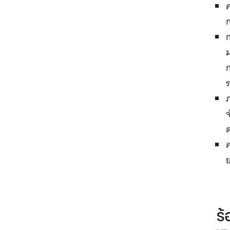
ก
ภ
จ
ค