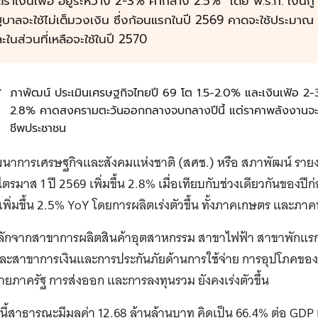
ตราเงินเฟ้อ อยู่ระหว่าง 2-3% ค่ากลาง 2.5% โดย
พ.ร.ก. เงินกู้
ฐบาลจะใช้ไม่เต็มวงเงิน ซึ่งก้อนแรกในปี 2569 คาดจะใช้ประม
ะในส่วนที่เหลือจะใช้ในปี 2570
ส
ภาพัฒน์ ประเมินเศรษฐกิจไทยปี 69 โต 1.5-2.0% และเงินเฟ้อ 2-
2.8% คาดสงครามตะวันออกกลางจบกลางปีนี้ แต่ราคาพลังงานจะยั
ชีพประชาชน
นาการเศรษฐกิจและสังคมแห่งชาติ (สศช.) หรือ สภาพัฒน์ รา
ตรมาส 1 ปี 2569 เพิ่มขึ้น 2.8% เมื่อเทียบกับช่วงเดียวกันของปีก
่เพิ่มขึ้น 2.5% YoY โดยการผลิตเร่งตัวขึ้น ทั้งภาคเกษตร และภ
หลักจากสาขาการผลิตสินค้าอุตสาหกรรม สาขาไฟฟ้า สาขาพักแ
และสาขาการเงินและการประกันภัย
ด้านการใช้จ่าย การอุปโภคของ
่ายภาครัฐ การส่งออก และการลงทุนรวม ยังคงเร่งตัวขึ้น
นี้สาธารณะมีมูลค่า 12.68 ล้านล้านบาท คิดเป็น 66.4% ต่อ GDP แล