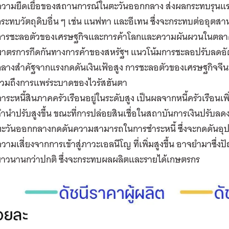
ความยืดเยื้อของสถานการณ์ในตะวันออกกลาง ส่งผลกระทบรุนแรง
ระทบวัตถุดิบอื่น ๆ เช่น แนฟทา และอีเทน ซึ่งจะกระทบต่ออุตส
การชะลอตัวของเศรษฐกิจและการค้าโลกและความผันผวนในตลาด
มาตรการกีดกันทางการค้าของสหรัฐฯ แนวโน้มการชะลอปรับลดอ
กลางสำคัฐจากแรงกดดันเงินเฟ้อสูง การชะลอตัวของเศรษฐกิจจีน
รวมถึงการแพร่ระบาดของไวรัสฮันตา
าระหนี้สินภาคครัวเรือนอยู่ในระดับสูง เป็นผลจากหนี้ครัวเรือนเพิ
ำนำปรับสูงขึ้น ขณะที่การปล่อยสินเชื่อในสถาบันการเงินปรับล
ตะวันออกกลางกดดันความสามารถในการชำระหนี้ ซึ่งจะกดดันอุ
วามเสี่ยงจากการเข้าสู่ภาวะเอลนีโญ ที่เพิ่มสูงขึ้น อาจยำมาซึ่งป
ยาวนานกว่าปกติ ซึ่งจะกระทบผลผลิตและรายได้เกษตรกร