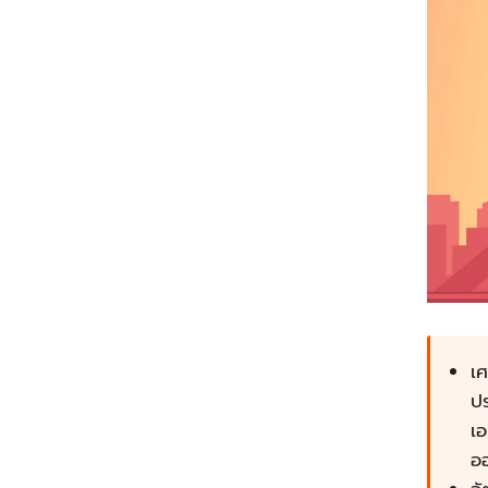
เ
ป
เ
ออ