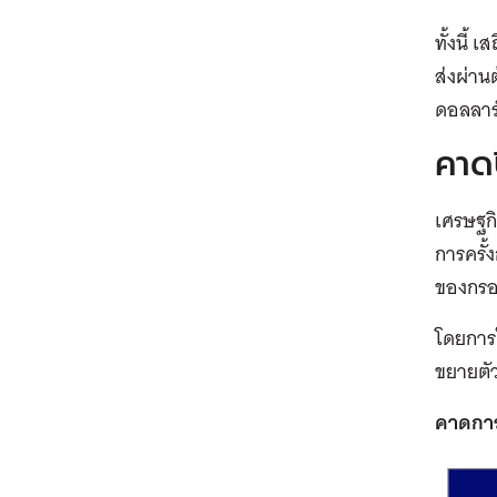
ทั้งนี้
ส่งผ่านต
ดอลลาร
คาด
เศรษฐก
การครั้
ของกรอบ
โดยการ
ขยายตั
คาดการ