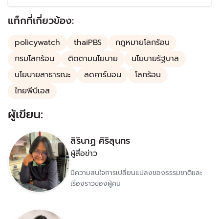
ลดการปล่อยก๊าซคาร์บอนไดออกไซด์ โดยในปี 2567 ได้เข้า
ร่วมประชุม COP29 เพื่อแสดงบทบาทความร่วมมือกับ
แท็กที่เกี่ยวข้อง:
ประชาคมโลก
policywatch
thaiPBS
กฎหมายโลกร้อน
กรมโลกร้อน
ติดตามนโยบาย
นโยบายรัฐบาล
นโยบายสาธารณะ
ลดคาร์บอน
โลกร้อน
ไทยพีบีเอส
ผู้เขียน:
สิรินาฏ ศิริสุนทร
ผู้สื่อข่าว
มีความสนใจการเปลี่ยนแปลงของธรรมชาติและ
เรื่องราวของผู้คน