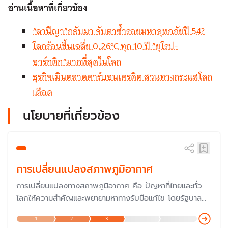
อ่านเนื้อหาที่เกี่ยวข้อง
“ลานีญา”กลับมา จับตาซ้ำรอยมหาอุทกภัยปี 54?
โลกร้อนขึ้นเฉลี่ย 0.26°C ทุก 10 ปี ”ยุโรป-
อาร์กติก“มากที่สุดในโลก
ธุรกิจเมินตลาดคาร์บอนเครดิต สวนทางกระแสโลก
เดือด
นโยบายที่เกี่ยวข้อง
การเปลี่ยนแปลงสภาพภูมิอากาศ
การเปลี่ยนแปลงทางสภาพภูมิอากาศ คือ ปัญหาที่ไทยและทั่ว
โลกให้ความสำคัญและพยายามหาทางรับมือแก้ไข โดยรัฐบาล
ประกาศสานต่อนโยบาย Carbon Neutrality (ความเป็นกลาง
1
2
3
ทางคาร์บอน) เพื่อให้ประเทศไทยเป็นผู้นำของอาเซียนในด้านการ