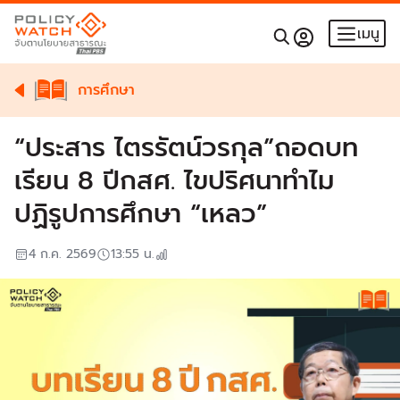
เมนู
การศึกษา
“ประสาร ไตรรัตน์วรกุล”ถอดบท
เรียน 8 ปีกสศ. ไขปริศนาทำไม
ปฏิรูปการศึกษา “เหลว”
4 ก.ค. 2569
13:55
น.