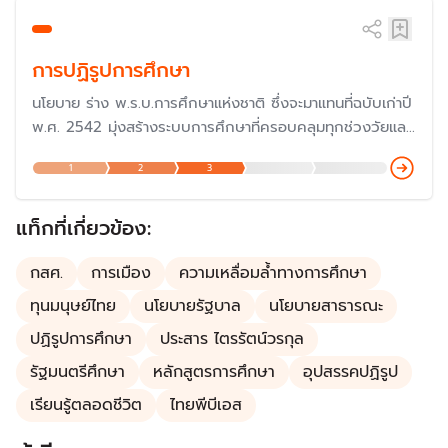
ให้ทำนโยบายเป็นจริงได้คือ ‘ระบบการศึกษาที่ยืดหยุ่น'
การปฏิรูปการศึกษา
นโยบาย ร่าง พ.ร.บ.การศึกษาแห่งชาติ ซึ่งจะมาแทนที่ฉบับเก่าปี
พ.ศ. 2542 มุ่งสร้างระบบการศึกษาที่ครอบคลุมทุกช่วงวัยและ
หลักสูตรที่เท่าทันโลก รวมทั้งปรับปรุงโครงสร้างองค์กร
1
2
3
ทางการศึกษาให้สอดรับกับ “การปฏิรูปการศึกษา” ตาม
คำแถลงนโยบายของรัฐบาลเศรษฐา ล่าสุดยังอยู่ในขั้นตอนการ
ประชาพิจารณ์
แท็กที่เกี่ยวข้อง:
กสศ.
การเมือง
ความเหลื่อมล้ำทางการศึกษา
ทุนมนุษย์ไทย
นโยบายรัฐบาล
นโยบายสาธารณะ
ปฏิรูปการศึกษา
ประสาร ไตรรัตน์วรกุล
รัฐมนตรีศึกษา
หลักสูตรการศึกษา
อุปสรรคปฏิรูป
เรียนรู้ตลอดชีวิต
ไทยพีบีเอส