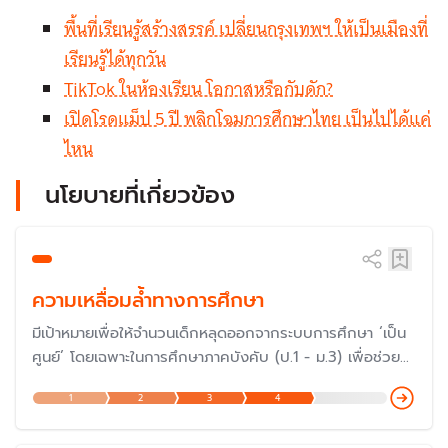
พื้นที่เรียนรู้สร้างสรรค์ เปลี่ยนกรุงเทพฯ ให้เป็นเมืองที่
เรียนรู้ได้ทุกวัน
TikTok ในห้องเรียน โอกาสหรือกับดัก?
เปิดโรดแม็ป 5 ปี พลิกโฉมการศึกษาไทย เป็นไปได้แค่
ไหน
นโยบายที่เกี่ยวข้อง
ความเหลื่อมล้ำทางการศึกษา
มีเป้าหมายเพื่อให้จำนวนเด็กหลุดออกจากระบบการศึกษา ‘เป็น
ศูนย์’ โดยเฉพาะในการศึกษาภาคบังคับ (ป.1 - ม.3) เพื่อช่วย
ลดความเหลื่อมล้ำทางการศึกษา เด็กมีโอกาสพัฒนาชีวิต ออก
1
2
3
4
จากความยากจน ประเทศจะได้แรงงานคุณภาพ เพิ่มศักยภาพ
ทางเศรษฐกิจ และจัดเก็บรายได้มากขึ้น โดยกุญแจสำคัญเพื่อ