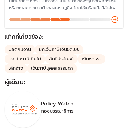
นโยบายการคลัง เป็นการดำเนินนโยบายของรัฐบาลเพื่อกระตุ้น
หรือชะลอการขยายตัวของเศรษฐกิจ โดยใช้เครื่องมือที่สำคัญ
ของรัฐบาล คือ การใช้จ่ายของรัฐบาล (รายจ่าย) และการเก็บ
1
2
3
ภาษี (รายได้) รวมถึงการก่อหนี้สาธารณะของรัฐบาล
แท็กที่เกี่ยวข้อง:
ปลดคนงาน
ยกเว้นภาษีเงินชดเชย
ยกเว้นภาษีเงินได้
สิทธิประโยชน์
เงินชดเชย
เลิกจ้าง
เว้นภาษีบุคคลธรรมดา
ผู้เขียน:
Policy Watch
กองบรรณาธิการ