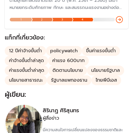
ตามยุทธศาสตร์ชาติระยะ 20 ปี (พ.ศ. 2561 – 2580) มีเป้า
หมายยกระดับศักยภาพ ทักษะ และสมรรถนะแรงงานอย่างต่อ
เนื่องสอดคล้องกับความต้องการของตลาดแรงงานมีการ
1
2
3
4
ทำงานตามหลักการทำงานที่มีคุณค่าเพื่อสร้างผลิตภาพเพิ่มให้
กับประเทศ
แท็กที่เกี่ยวข้อง:
12 ปีค่าจ้างขั้นต่ำ
policywatch
ขึ้นค่าแรงขั้นต่ำ
ค่าจ้างขั้นต่ำล่าสุด
ค่าแรง 600บาท
ค่าแรงขั้นต่ำล่าสุด
ติดตามนโยบาย
นโยบายรัฐบาล
นโยบายสาธารณะ
รัฐบาลแพทองธาน
ไทยพีบีเอส
ผู้เขียน:
สิรินาฏ ศิริสุนทร
ผู้สื่อข่าว
มีความสนใจการเปลี่ยนแปลงของธรรมชาติและ