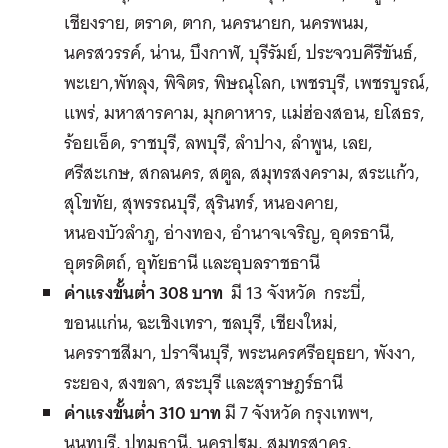
เชียงราย, ตราด, ตาก, นครนายก, นครพนม,
นครสวรรค์, น่าน, บึงกาฬ, บุรีรัมย์, ประจวบคีรีขันธ์,
พะเยา,พัทลุง, พิจิตร, พิษณุโลก, เพชรบุรี, เพชรบูรณ์,
แพร่, มหาสารคาม, มุกดาหาร, แม่ฮ่องสอน, ยโสธร,
ร้อยเอ็ด, ราชบุรี, ลพบุรี, ลำปาง, ลำพูน, เลย,
ศรีสะเกษ, สกลนคร, สตูล, สมุทรสงคราม, สระแก้ว,
สุโขทัย, สุพรรณบุรี, สุรินทร์, หนองคาย,
หนองบัวลำภู, อ่างทอง, อำนาจเจริญ, อุดรธานี,
อุตรดิตถ์, อุทัยธานี และอุบลราชธานี
ค่าแรงขั้นต่ำ 308 บาท
มี 13 จังหวัด กระบี่,
ขอนแก่น, ฉะเชิงเทรา, ชลบุรี, เชียงใหม่,
นครราชสีมา, ปราจีนบุรี, พระนครศรีอยุธยา, พังงา,
ระยอง, สงขลา, สระบุรี และสุราษฎร์ธานี
ค่าแรงขั้นต่ำ 310 บาท
มี 7 จังหวัด กรุงเทพฯ,
นนทบุรี, ปทุมธานี, นครปฐม, สมุทรสาคร,