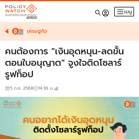
เมนู
เศรษฐกิจ
คนต้องการ ”เงินอุดหนุน-ลดขั้น
ตอนใบอนุญาต“ จูงใจติดโซลาร์
รูฟท็อป
5 ก.ค. 2568
14:36
น.