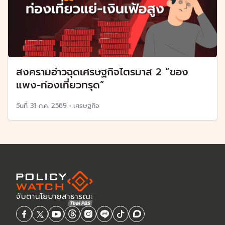
สงครามอ่าวฉุดเศรษฐกิจไตรมาส 2 “ของ
แพง-ท่องเที่ยวทรุด”
วันที่
31 ก.ค. 2569
•
เศรษฐกิจ