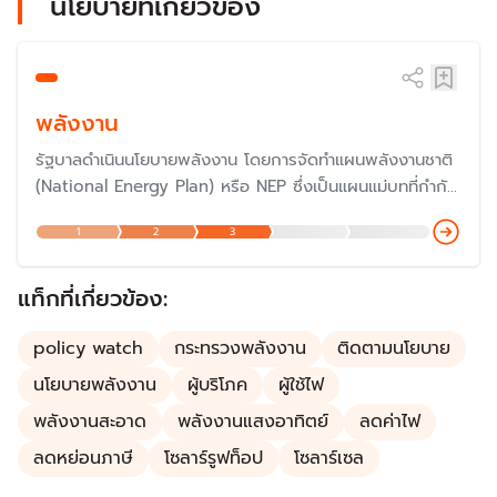
นโยบายที่เกี่ยวข้อง
พลังงาน
รัฐบาลดำเนินนโยบายพลังงาน โดยการจัดทำแผนพลังงานชาติ
(National Energy Plan) หรือ NEP ซึ่งเป็นแผนแม่บทที่กำกับ
ทิศทางการพัฒนานโยบายพลังงานของประเทศ โดยมีผู้รับผิด
1
2
3
ชอบคือ สำนักงานนโยบายและแผนพลังงาน (สนพ.) กระทรวง
พลังงาน ประกอบไปด้วยแผนพลังงานอีก 5 แผน คือ แผน
PDP แผน AEDP แผน EEP แผน Gas Plan และแผน Oil
แท็กที่เกี่ยวข้อง:
Plan
policy watch
กระทรวงพลังงาน
ติดตามนโยบาย
นโยบายพลังงาน
ผู้บริโภค
ผู้ใช้ไฟ
พลังงานสะอาด
พลังงานแสงอาทิตย์
ลดค่าไฟ
ลดหย่อนภาษี
โซลาร์รูฟท็อป
โซลาร์เซล