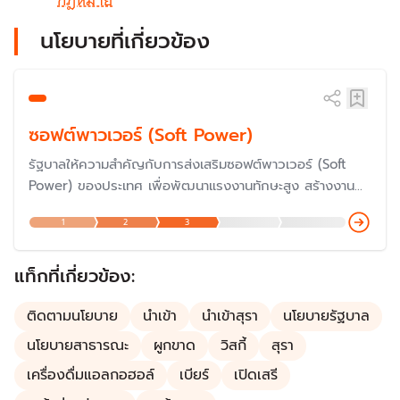
นโยบายที่เกี่ยวข้อง
ซอฟต์พาวเวอร์ (Soft Power)
รัฐบาลให้ความสำคัญกับการส่งเสริมซอฟต์พาวเวอร์ (Soft
Power) ของประเทศ เพื่อพัฒนาแรงงานทักษะสูง สร้างงาน
และรายได้ ขยายอุตสาหกรรมเป้าหมาย ส่งเสริมการส่งออก และ
1
2
3
ผลักดันประเทศไทยให้เป็นประเทศชั้นนำของโลกด้านซอฟต์พาว
เวอร์
แท็กที่เกี่ยวข้อง:
ติดตามนโยบาย
นำเข้า
นำเข้าสุรา
นโยบายรัฐบาล
นโยบายสาธารณะ
ผูกขาด
วิสกี้
สุรา
เครื่องดื่มแอลกอฮอล์
เบียร์
เปิดเสรี