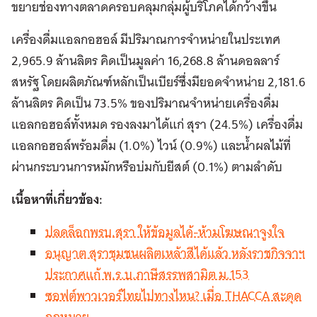
ขยายช่องทางตลาดครอบคลุมกลุ่มผู้บริโภคได้กว้างขึ้น
เครื่องดื่มแอลกอฮอล์ มีปริมาณการจำหน่ายในประเทศ
2,965.9 ล้านลิตร คิดเป็นมูลค่า 16,268.8 ล้านดอลลาร์
สหรัฐ โดยผลิตภัณฑ์หลักเป็นเบียร์ซึ่งมียอดจำหน่าย 2,181.6
ล้านลิตร คิดเป็น 73.5% ของปริมาณจำหน่ายเครื่องดื่ม
แอลกอฮอล์ทั้งหมด รองลงมาได้แก่ สุรา (24.5%) เครื่องดื่ม
แอลกอฮอล์พร้อมดื่ม (1.0%) ไวน์ (0.9%) และน้ำผลไม้ที่
ผ่านกระบวนการหมักหรือบ่มกับยีสต์ (0.1%) ตามลำดับ
เนื้อหาที่เกี่ยวข้อง:
ปลดล็อกพรบ.สุรา ให้ข้อมูลได้-ห้ามโฆษณาจูงใจ
อนุญาต สุราชุมชนผลิตเหล้าสีได้แล้ว หลังราชกิจจาฯ
ประกาศแก้ พ.ร.บ.ภาษีสรรพสามิต ม.153
ซอฟต์พาวเวอร์ไทยไปทางไหน? เมื่อ THACCA สะดุด
กฎหมาย