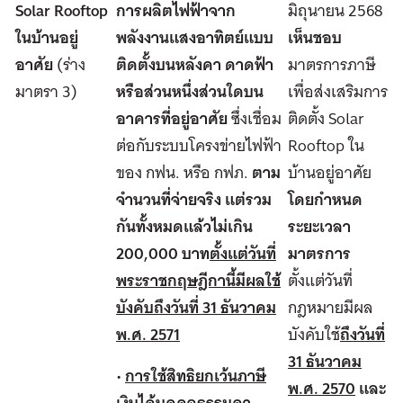
Solar Rooftop
การผลิตไฟฟ้าจาก
มิถุนายน 2568
ในบ้านอยู่
พลังงานแสงอาทิตย์แบบ
เห็นชอบ
อาศัย
(ร่าง
ติดตั้งบนหลังคา ดาดฟ้า
มาตรการภาษี
มาตรา 3)
หรือส่วนหนึ่งส่วนใดบน
เพื่อส่งเสริมการ
อาคารที่อยู่อาศัย
ซึ่งเชื่อม
ติดตั้ง Solar
ต่อกับระบบโครงข่ายไฟฟ้า
Rooftop ใน
ของ กฟน. หรือ กฟภ.
ตาม
บ้านอยู่อาศัย
จำนวนที่จ่ายจริง แต่รวม
โดยกำหนด
กันทั้งหมดแล้วไม่เกิน
ระยะเวลา
200
,000 บาท
ตั้งแต่วันที่
มาตรการ
พระราชกฤษฎีกานี้มีผลใช้
ตั้งแต่วันที่
บังคับถึงวันที่ 31 ธันวาคม
กฎหมายมีผล
พ.ศ. 2571
บังคับใช้
ถึงวันที่
31 ธันวาคม
•
การใช้สิทธิยกเว้นภาษี
พ.ศ. 2570
และ