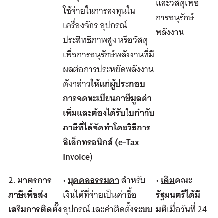
และวัสดุเพื่อ
ใช้จ่ายในการลงทุนใน
การอนุรักษ์
เครื่องจักร อุปกรณ์
พลังงาน
ประสิทธิภาพสูง หรือวัสดุ
เพื่อการอนุรักษ์พลังงานที่มี
ผลต่อการประหยัดพลังงาน
ดังกล่าว
ให้แก่ผู้ประกอบ
การจดทะเบียนภาษีมูลค่า
เพิ่มและต้องได้รับใบกำกับ
ภาษีที่ได้จัดทำโดยวิธีการ
อิเล็กทรอนิกส์ (
e-Tax
Invoice)
2.
มาตรการ
•
บุคคลธรรมดา
สำหรับ
•
เดิม
คณะ
ภาษีเพื่อส่ง
เงินได้ที่จ่ายเป็นค่าซื้อ
รัฐมนตรีได้มี
เสริมการติดตั้ง
อุปกรณ์และค่าติดตั้ง
ระบบ
มติ
เมื่อวันที่ 24