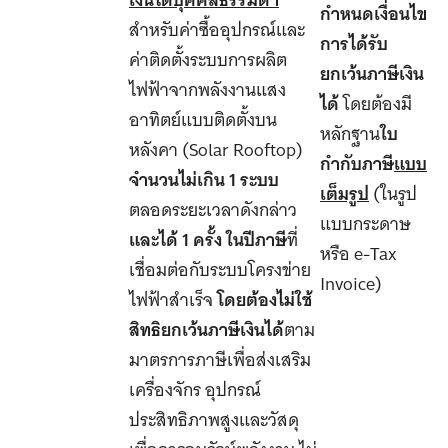
เงินได้บุคคลธรรมดา
กำหนดเงื่อนไข
สำหรับค่าซื้ออุปกรณ์และ
การได้รับ
ค่าติดตั้งระบบการผลิต
ยกเว้นภาษีเงิน
ไฟฟ้าจากพลังงานแสง
ได้
โดยต้องมี
อาทิตย์แบบติดตั้งบน
หลักฐาน
ใบ
หลังคา (Solar Rooftop)
กำกับภาษี
แบบ
จำนวนไม่เกิน 1 ระบบ
เต็มรูป
(ในรูป
ตลอดระยะเวลาดังกล่าว
แบบกระดาษ
และได้ 1 ครั้ง ในปีภาษี
ที่
หรือ e-Tax
เชื่อมต่อกับระบบโครงข่าย
Invoice)
ไฟฟ้าสำเร็จ
โดยต้องไม่ใช้
สิทธิยกเว้นภาษีเงินได้
ตาม
มาตรการภาษีเพื่อส่งเสริม
เครื่องจักร อุปกรณ์
ประสิทธิภาพสูงและวัสดุ