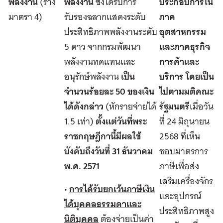
พลังงาน
(ร่าง
พลังงาน
ซึ่งได้รับการ
ประกอบการใน
มาตรา 4)
รับรองฉลากแสดงระดับ
ภาค
ประสิทธิภาพพลังงานระดับ
อุตสาหกรรม
5 ดาว จากกรมพัฒนา
และภาคธุรกิจ
พลังงานทดแทนและ
การค้าและ
อนุรักษ์พลังงาน
เป็น
บริการ โดยเป็น
จำนวนร้อยละ 50 ของเงิน
ไปตามมติคณะ
ได้ดังกล่าว
(หักรายจ่ายได้
รัฐมนตรี
เมื่อวัน
1.5 เท่า)
ตั้งแต่วันที่พระ
ที่ 24 มิถุนายน
ราชกฤษฎีกานี้มีผลใช้
2568 ที่เห็น
บังคับถึงวันที่ 31 ธันวาคม
ชอบมาตรการ
พ.ศ. 2571
ภาษีเพื่อส่ง
เสริมเครื่องจักร
•
การได้รับยกเว้นภาษีเงิน
และอุปกรณ์
ได้บุคคลธรรมดาและ
ประสิทธิภาพสูง
นิติบุคคล
ต้องจ่ายเป็นค่า