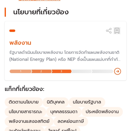
นโยบายที่เกี่ยวข้อง
พลังงาน
รัฐบาลดำเนินนโยบายพลังงาน โดยการจัดทำแผนพลังงานชาติ
(National Energy Plan) หรือ NEP ซึ่งเป็นแผนแม่บทที่กำกับ
ทิศทางการพัฒนานโยบายพลังงานของประเทศ โดยมีผู้รับผิด
1
2
3
ชอบคือ สำนักงานนโยบายและแผนพลังงาน (สนพ.) กระทรวง
พลังงาน ประกอบไปด้วยแผนพลังงานอีก 5 แผน คือ แผน
PDP แผน AEDP แผน EEP แผน Gas Plan และแผน Oil
แท็กที่เกี่ยวข้อง:
Plan
ติดตามนโยบาย
นิติบุคคล
นโยบายรัฐบาล
นโยบายสาธารณะ
บุคคลธรรมดา
ประหยัดพลังงาน
พลังงานแสงอสทิตย์
ลดหย่อนภาษี