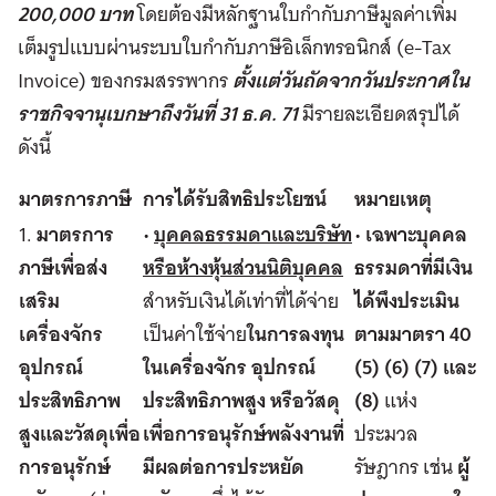
200,000 บาท
โดยต้องมีหลักฐานใบกำกับภาษีมูลค่าเพิ่ม
เต็มรูปแบบผ่านระบบใบกำกับภาษีอิเล็กทรอนิกส์ (e-Tax
Invoice) ของกรมสรรพากร
ตั้งแต่วันถัดจากวันประกาศใน
ราชกิจจานุเบกษาถึงวันที่ 31 ธ.ค. 71
มีรายละเอียดสรุปได้
ดังนี้
มาตรการภาษี
การได้รับสิทธิประโยชน์
หมายเหตุ
1.
มาตรการ
•
บุคคลธรรมดาและบริษัท
•
เฉพาะบุคคล
ภาษีเพื่อส่ง
หรือห้างหุ้นส่วนนิติบุคคล
ธรรมดาที่มีเงิน
เสริม
สำหรับเงินได้เท่าที่ได้จ่าย
ได้พึงประเมิน
เครื่องจักร
เป็นค่าใช้จ่าย
ในการลงทุน
ตามมาตรา 40
อุปกรณ์
ในเครื่องจักร อุปกรณ์
(5) (6) (7) และ
ประสิทธิภาพ
ประสิทธิภาพสูง หรือวัสดุ
(8)
แห่ง
สูงและวัสดุเพื่อ
เพื่อการอนุรักษ์พลังงานที่
ประมวล
การอนุรักษ์
มีผลต่อการประหยัด
รัษฎากร เช่น
ผู้