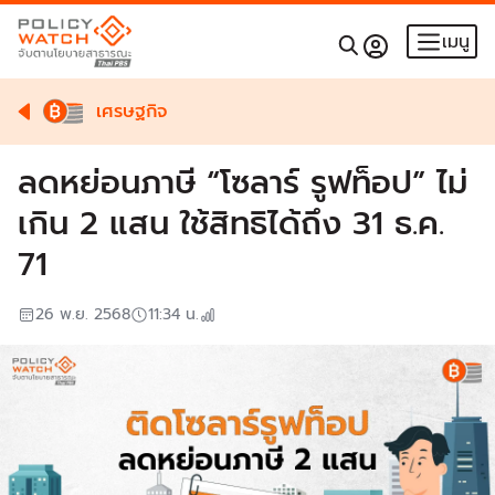
เมนู
เศรษฐกิจ
ลดหย่อนภาษี “โซลาร์ รูฟท็อป” ไม่
เกิน 2 แสน ใช้สิทธิได้ถึง 31 ธ.ค.
71
26 พ.ย. 2568
11:34
น.