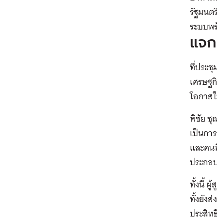
รัฐมนตร
ระบบพร
แจกเ
ที่ประชุ
เศรษฐกิ
โอกาสใ
พิชัย ช
เป็นการ
และคนพิ
ประกอบอ
ทั้งนี้
ทั้งยัง
ประสิทธ