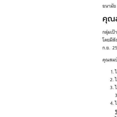
อนามัย
คุณส
กลุ่มเป
โดยมีสัญ
ก.ย. 25
คุณสมบัต
ไ
ไ
ไ
ไ