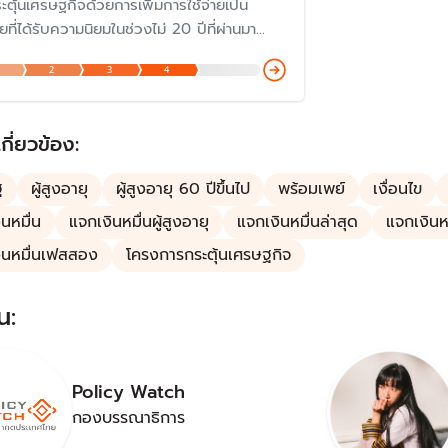
ตุ้นเศรษฐกิจด้วยการเพิ่มการใช้จ่ายเป็น
ที่ได้รับความนิยมในช่วงไม่ 20 ปีที่ผ่านมา
่สมัยพรรคไทยรักไทย แม้ว่าจะถูกวิพากษ์
2
3
4
์ในเรื่องความสมเหตุสมผล ที่ผ่านมา รัฐบาล
ะตุ้นด้วยมาตรการ "ลดหย่อนภาษี" "แจกเงินเข้า
ยตรง" หรือ ออกเงินให้บางส่วน เช่น "คนละ
เกี่ยวข้อง:
ฐ
ผู้สูงอายุ
ผู้สูงอายุ 60 ปีขึ้นไป
พร้อมเพย์
เงื่อนไข
นหมื่น
แจกเงินหมื่นผู้สูงอายุ
แจกเงินหมื่นล่าสุด
แจกเงินห
ินหมื่นเฟสสอง
โครงการกระตุ้นเศรษฐกิจ
น:
Policy Watch
กองบรรณาธิการ