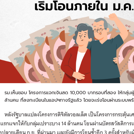
ค
รม.เห็นชอบ โครงการแจกเงินสด 10,000 บาทรอบที่สอง ให้กลุ่มผู้ส
ล้านคน ที่ลงทะเบียนในแอปฯทางรัฐแล้ว โดยจะเร่งโอนผ่านระบบพร้
หลังรัฐบาลแปลงโครงการดิจิทัลวอลเล็ต เป็นโครงการกระตุ้น
รกแจกให้กับกลุ่มเปราะบาง 14 ล้านคน โอนผ่านบัตรสวัสดิการแห
อปลายเดือน ก.ย. ที่ผ่านมา และยังมีการโอนซ้ำอีก 3 ครั้งสำหรับผู้ท