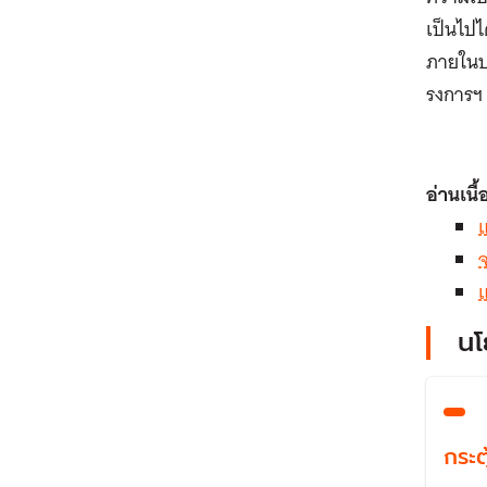
เป็นไปไ
ภายในปร
รงการฯ
อ่านเนื้
แ
จ
แ
นโ
กระต