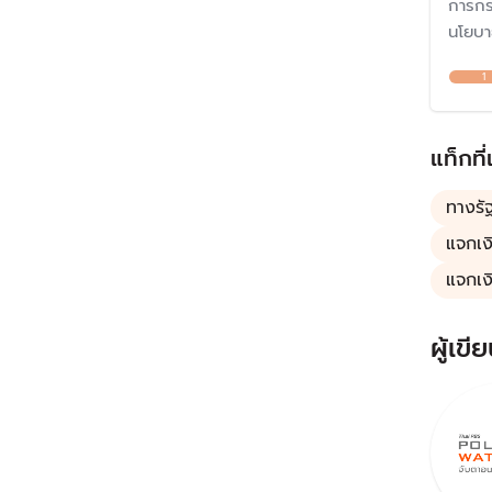
การกระ
นโยบาย
ตั้งแต
1
วิจารณ
อาจกร
บัญโด
แท็กที่
ครึ่ง"
ทางรั
แจกเงิ
แจกเง
ผู้เขีย