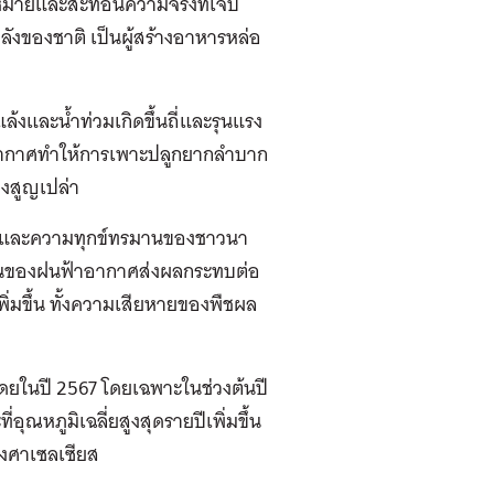
มหมายและสะท้อนความจริงที่เจ็บ
ังของชาติ เป็นผู้สร้างอาหารหล่อ
งและน้ำท่วมเกิดขึ้นถี่และรุนแรง
าพอากาศทำให้การเพาะปลูกยากลำบาก
ึงสูญเปล่า
ลำบากและความทุกข์ทรมานของชาวนา
นผวนของฝนฟ้าอากาศส่งผลกระทบต่อ
่มขึ้น ทั้งความเสียหายของพืชผล
ดยในปี 2567 โดยเฉพาะในช่วงต้นปี
ุณหภูมิเฉลี่ยสูงสุดรายปีเพิ่มขึ้น
องศาเซลเซียส