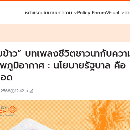
หน้าแรก
นโยบาย
บทความ
Policy Forum
Visual
กา
ิบข้าว” บทเพลงชีวิตชาวนากับคว
พภูมิอากาศ : นโยบายรัฐบาล คือ 
่รอด
. 2568
12:42
น.