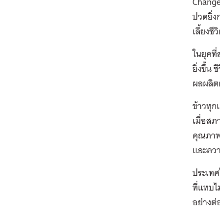
Change)
ปวดยิ่ง
เลี้ยงช
ในยุคที
ยิ่งขึ้
ผลผลิตต
ข้าวทุก
เมื่อส
คุณภาพแ
และควา
ประเทศ
ที่แทบไ
อย่างต