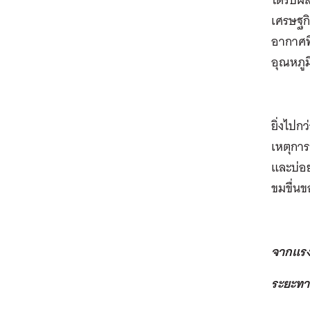
เศรษฐกิ
อากาศท
อุณหภู
ยิ่งไปก
เหตุการ
และบ่อย
ขมขื่น
จากแรง
ระยะทา