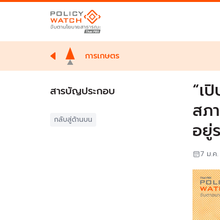
การเกษตร
“เป
สารบัญประกอบ
สภา
กลับสู่ด้านบน
อยู
7 ม.ค