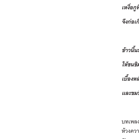
เหงื่อกูท
จึงก่อเ
ข้าวนี้น
ให้ชนชิ
เบื้องหล
และขมข
บทเพลง 
ห้วงควา