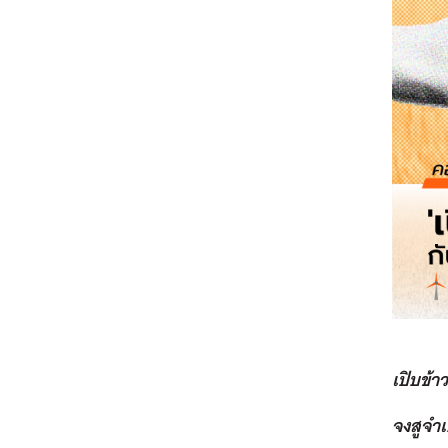
เปิบข้
จงสูจำ