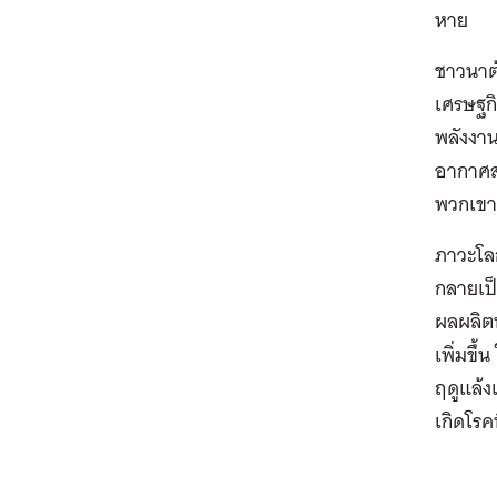
หาย
ชาวนาต
เศรษฐกิ
พลังงาน
อากาศส
พวกเขาส
ภาวะโล
กลายเป็
ผลผลิตท
เพิ่มขึ
ฤดูแล้
เกิดโรค