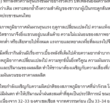
 ที่กำลังทวีความรุนแรงขึ้นมาอย่างรวดเร็ว บทเพลงนี้ยิ่งมีควา
กว่าเดิม เพราะตอกย้ำถึงความสำคัญของชาวนาผู้เป็นกระดูกสันหล
ีวิตประชาชนคนไทย
่สภาพภูมิอากาศผันผวนรุนแรง ฤดูกาลเปลี่ยนแปลงไป ความแห้งแล้
น ชีวิตชาวนาจึงยิ่งแขวนอยู่บนเส้นด้าย ความไม่แน่นอนของสภ
กต่ำ หรือเสียหายไปทั้งหมด แรงกายและหยาดเหงื่อที่ลงแรงไปจ
เม็ดที่เรากินล้วนมีเรื่องราวเบื้องหลังที่เต็มไปด้วยความยาก
ภาพภูมิอากาศเปลี่ยนแปลงไป ความทุกข์นั้นยิ่งทวีคูณ ความผั
ละปริมาณของผลผลิต ทำให้ชาวนาต้องเผชิญกับความเสี่ยงที่เพิ
มผันผวนของราคาผลผลิต
ไทยกำลังเผชิญกับความผิดปกติของสภาพภูมิอากาศที่น่ากังวล โ
ม่มีฝนตก ทำให้ปริมาณน้ำฝนสะสมต่ำที่สุดเป็นประวัติการณ์ ขณะที่อ
่อเนื่องจาก 32-33 องศาเซลเซียส จากทศวรรษก่อน เป็น 33-34 