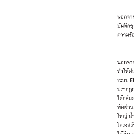
นอกจาก
บันทึกอ
ความร้
นอกจาก
ทำให้ฝน
ระบบ E
ปรากฏกา
ได้กลับ
พัดผ่าน
ใหญ่ น้
โครงสร้
ได้รับผ