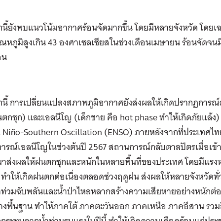
นี้ยังพบแนวโน้มอากาศร้อนจัดมากขึ้น โดยมีหลายจังหวัด โด
ุณหภูมิสูงเกิน 43 องศาเซลเซียสในช่วงเดือนเมษายน ร้อนจัดจนมีค
อน
นี้ การเปลี่ยนแปลงสภาพภูมิอากาศยังส่งผลให้เกิดปรากฏการณ์
ตกชุก) และเอลนีโญ (เด็กชาย คือ hot phase ทำให้เกิดภัยแล้ง) ที่
l Niño-Southern Oscillation (ENSO) ภายหลังจากที่ประเทศไ
รณ์เอลนีโญในช่วงต้นปี 2567 สถานการณ์กลับตาลปัตรเมื่อเข้า
มาส่งผลให้ฝนตกชุกและหนักในหลายพื้นที่ของประเทศ โดยมีแรงห
 ทำให้เกิดฝนตกต่อเนื่องตลอดช่วงฤดูฝน ส่งผลให้หลายจังหวัดทั่
ำท่วมฉับพลันและน้ำป่าไหลหลากสร้างความเสียหายอย่างหนักต่อบ
างพื้นฐาน ทำให้ภาคใต้ ภาคตะวันออก ภาคเหนือ ภาคอีสาน รวมถึง
ลกระทบจากน้ำท่วมรุนแรงในปีนี้ ทำให้เกิดความเดือดร้อนแก่ป