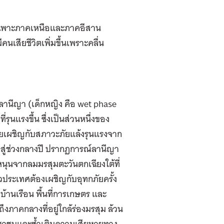
ยเฉพาะภาคเหนือและภาคอีสาน
นเสียชีวิตเพิ่มขึ้นเพราะคลื่น
ลานีญา (เด็กหญิง คือ wet phase
รุนแรงขึ้น ซึ่งเป็นส่วนหนึ่งของ
ทยเผชิญกับสภาวะภัยแล้งรุนแรงจาก
สู่ช่วงกลางปี ปรากฏการณ์ลานีญา
นุนจากลมมรสุมตะวันตกเฉียงใต้ที่
วประเทศต้องเผชิญกับอุทกภัยครั้ง
้านเรือน พื้นที่การเกษตร และ
ภาคกลางที่อยู่ใกล้ร่องมรสุม ล้วน
ระชาชนและซ้ำเติมความเสียหายทาง