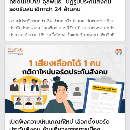
ถอดนโยบาย”จุลพันธ์” ปฏิรูปประกันสังคม
รองรับสมาชิกกว่า 24 ล้านคน
ชวนผู้ประกันตนกว่า 24 ล้านคนทั่วประเทศ จับตาการปฏิรูป
ประกันสังคมของ “จุลพันธ์ อมรวิวัฒน์” รมว.แรงงาน หลัง
ประกาศนโยบายปฏิรูปครั้งใหญ่ ตั้งแต่แก้กฎหมาย เพิ่มสิทธิ
ประโยชน์ผู้ประกันตน และเดินหน้าสูตรบำนาญรองรับสังคมผู้สูง
อายุ พร้อมปฎิรูปการบริหารกองทุนใหม่ ให้เป็น "อิสระ-มือ
อาชีพ"
เปิดฟังความเห็นเกณฑ์ใหม่ เลือกตั้งบอร์ด
ประกันสังคม ห้ามเอี่ยวพรรคการเมือง