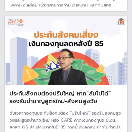
เพดานเงินเดือน เพื่อขยายการจ่ายเงินสมทบ แลกกับสิทธิ
ประโยชน์ที่เพิ่มขึ้น โดยจะเริ่มต้นในปี 69 แม้ว่าบอร์ดจะอนุมัติ
สูตรบำนาญใหม่ไปแล้ว แต่ต้องรอรัฐบาลใหม่ คาดใช้กลางปี
69
ประกันสังคมต้องปรับใหญ่ หาก”ล้มไม่ได้”
รองรับบำนาญสูตรใหม่-สังคมสูงวัย
ถึงเวลากองทุนประกันสังคมต้อง "ปรับใหญ่" รองรับสังคมสูง
วัยและสูตรบำนาญใหม่ หรือ CARE คาดเงินกองทุนจะมีเงิน
สูงสุด 8.5 ล้านล้านบาทในปี 85 จากนั้นจะลดลง หากไม่ทำอะไร