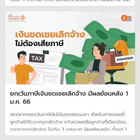
โชยน์ 5 ด้าน คือ เจ็บป่วยหรือประสบอันตราย ทุพพลภาพ เสีย
ชีวิต ชราภาพ และสงเคราะห์บุตร แต่เมื่อชราภาพอายุครบ 60
ปี ไม่มีแบบบำนาญ ได้รับเป็นบำเหน็จก้อนเดียว
ยกเว้นภาษีเงินชดเชยเลิกจ้าง มีผลย้อนหลัง 1
ม.ค. 66
สรรพากรยกเว้นภาษีเงินได้บุคคลธรรมดา สำหรับค่าชดเชยที่
ลูกจ้างได้รับจากถูกเลิกจ้าง หวังช่วยเหลือลูกจ้างที่เดือดร้อน
จากการถูกเลิกจ้าง ไม่เกิน 3 แสนบาท มีผลย้อนหลัง ตั้งแต่ 1
ม.ค. 2566 ใครที่จ่ายภาษีไปแล้ว สามารถยื่นขอคืนภาษีได้