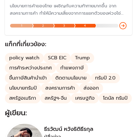
นโยบายการค้าของไทย เผชิญกับความท้าทายมากขึ้น จาก
สงครามการค้า ทำให้มีความเสี่ยงจากการแยกตัวของห่วงโซ่
อุปทานโลก ซึ่งทำให้ไทยต้องดำเนินนโยบายเป็นกลางและประสาน
1
2
3
4
ผลประโยชน์ระหว่างประเทศให้เหมาะสม
แท็กที่เกี่ยวข้อง:
policy watch
SCB EIC
Trump
การค้าระหว่างประเทศ
กำแพงภาษี
ขึ้นภาษีสินค้านำเข้า
ติดตามนโยบาย
ทรัมป์ 2.0
นโยบายทรัมป์
สงครามการค้า
ส่งออก
สหรัฐอเมริกา
สหรัฐฯ-จีน
เศรษฐกิจ
โดนัล ทรัมป์
ผู้เขียน:
ธีรวัฒน์ หวังธิติธีรกุล