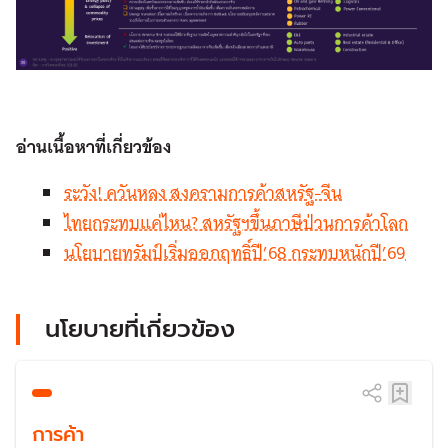
อ่านเนื้อหาที่เกี่ยวข้อง
ระวัง! ควันหลง สงครามการค้าสหรัฐ-จีน
ไทยกระทบแค่ไหน? สหรัฐฯขึ้นภาษีป่วนการค้าโลก
นโยบายทรัมป์เริ่มออกฤทธิ์ปี’68 กระทบหนักปี’69
นโยบายที่เกี่ยวข้อง
การค้า