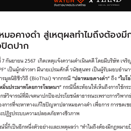
หมอคางดำ สู่เหตุผลทำไมถึงต้องม
งปิดปาก
นที่ 7 กันยายน 2567 เกิดเหตุแจ้งความดำเนินคดี โดยมีบริษัท เ
PF” เป็นผู้กล่าวหา มีนายเปรมศักดิ์ วนัชสุนทร เป็นผู้รับมอบอำนาจ
ารมูลนิธิชีววิถี (BioThai) จากกรณี
“ปลาหมอคางดำ”
ถึง
“ไบโอ
หมิ่นประมาทโดยการโฆษณา”
กรณีนี้สะท้อนให้เห็นถึงการใช้
ากษ์วิจารณ์ที่มีเจตนาปกป้องประโยชน์สาธารณะ
เพราะการวิพากษ์
องการที่จะหาทางแก้ไขปัญหาปลาหมอคางดำ เพื่อการ การชดเชย
ละปฏิรูประบบความปลอดภัยทางชีวภาพ
ณ์นี้ก็เป็นอีกหนึ่งตัวอย่างและเหตุผลว่า “ทำไมถึงต้องมีกฎหมาย