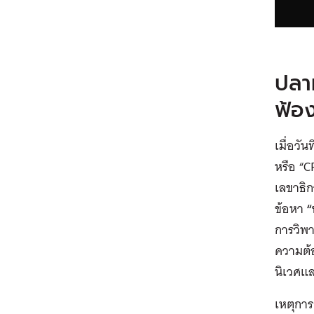
ปลา
ฟ้อ
เมื่อวั
หรือ “C
เลขาธิก
ข้อหา
“
การวิพ
ความต้
นิเวศแ
เหตุการ