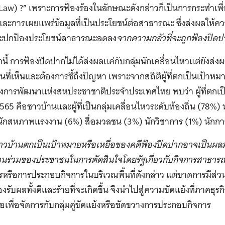
Law) ?” เพราะการฟ้องร้องในลักษณะดังกล่าวก็เป็นการกระทำเพ
และการเผยแพร่ข้อมูลที่เป็นประโยชน์ต่อสาธารณะ ซึ่งส่งผลให
ปกป้องประโยชน์สาธารณะลดลง
จากความกลัวที่จะถูกฟ้องปิดป
ี้ การฟ้องปิดปากไม่ได้ส่งผลแค่กับกลุ่มนักเคลื่อนไหวแต่ยังส่งผล
ที่เห็นและต้องการชี้ถึงปัญหา เพราะจากสถิติผู้ที่ตกเป็นเป้
การพัฒนาแห่งสหประชาชาติประจำประเทศไทย พบว่า ผู้ที่ตกเป็
65 คือชาวบ้านและผู้ที่เป็นกลุ่มเคลื่อนไหวระดับท้องถิ่น (78%)
ักสหภาพแรงงาน (6%) สื่อมวลชน (3%) นักวิชาการ (1%) นักการเ
าวบ้านตกเป็นเป้าหมายหรือเหยื่อของคดีฟ้องปิดปากอาจเป็นผลม
่วนร่วมของประชาชนในการตัดสินใจโดยรัฐเกี่ยวกับกิจการสาธา
หรือการประกอบกิจการในบริเวณพื้นที่ดังกล่าว แต่ขาดการมีส่วน
ต้องรับผลทั้งดีและร้ายที่จะเกิดขึ้น จึงนำไปสู่ความขัดแย้งที่ภาคธ
มือเพื่อจัดการกับกลุ่มคู่ขัดแย้งหรือขัดขวางการประกอบกิจการ