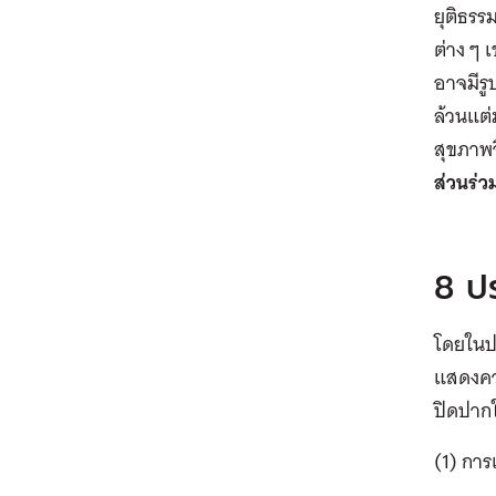
ยุติธรร
ต่าง ๆ
อาจมีรู
ล้วนแต่ม
สุขภาพ
ส่วนร่
8 ปร
โดยในป
แสดงควา
ปิดปากใ
(1) กา