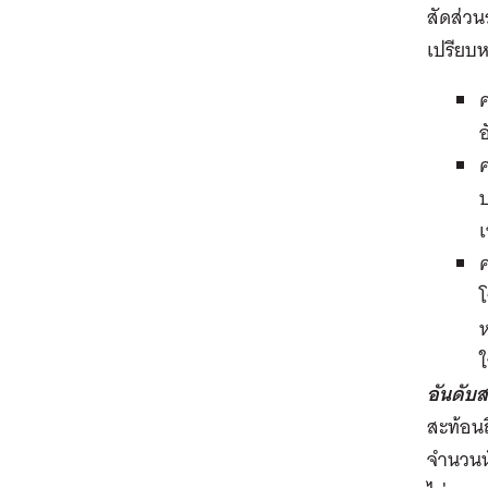
สัดส่วน
เปรียบ
ค
อ
บ
เ
ค
โ
ห
ใ
อันดับ
สะท้อนถ
จำนวนนัก