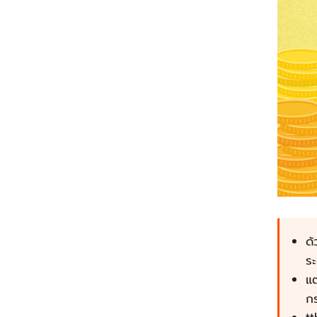
ด้
ร
แต
กร