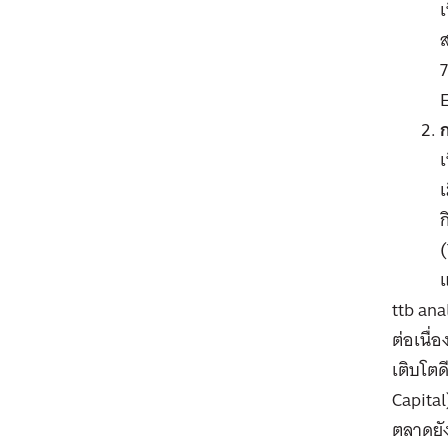
เ
ส
7
E
เ
เ
ก
(
แ
ttb ana
ต่อเนื่
เติบโตด
Capital
ตลาดยัง