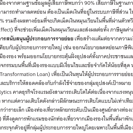
นื่องจากตามฐานข้อมูลผู้เสียภาษีพบกว่า 90% เสียภาษีในฐานภาษี
ามารถทำมาลดหย่อน ต้องเป็นเม็ดเงินที่อยู่ในระบบภาษีที่ส่วน ใหญ
% รวมถึงผลทางอ้อมที่จะเกิดเม็ดเงินหมุนเวียนในพื้นที่ผ่านตัวท
ffect) ที่จะช่วยเพิ่มเม็ดเงินหมุนเวียนและส่งผลต่อทั้ง ภาษีมูลค่าเพิ
การสนับสนุนผู้ประกอบการรายย่อย
เพื่อสร้างแต้มต่อจากความเสี
ทียบกับผู้ประกอบการรายใหญ่ เช่น ออกนโยบายลดหย่อนภาษีพิเศ
มืองรอง พร้อมออกนโยบายกระตุ้นฝั่งอุปสงค์ทั้งภาคประชาชนแล
ิจกรรมบนพื้นที่เมืองรองแบบมีเงื่อนไขและข้อจำกัดให้น้อยที่สุ
Transformation Loan) เพื่อเป็นเงินทุนให้ผู้ประกอบการรายย่
ละบริการให้สอดคล้องกับกำลังใช้จ่ายของกลุ่มอุปสงค์เป้าหมาย
lytics คาดธุรกิจโรงแรมยังสามารถเติบโตได้ต่อเนื่องจากแรงหนุน
อง หากแต่ความเติบโตดังกล่าวมีลักษณะการเติบโตแบบไม่เท่าเที
ีกว่ารายเล็ก เมืองท่องเที่ยวหลักยกระดับเป็นเมืองศูนย์กลางท่อง
) ที่ดึงดูดการพักแรมของนักท่องเที่ยวจากเมืองรองในพื้นที่มาพั
กระจุกตัวอยู่ที่กลุ่มผู้ประกอบการรายใหญ่โดยเฉพาะในพื้นที่เมือ