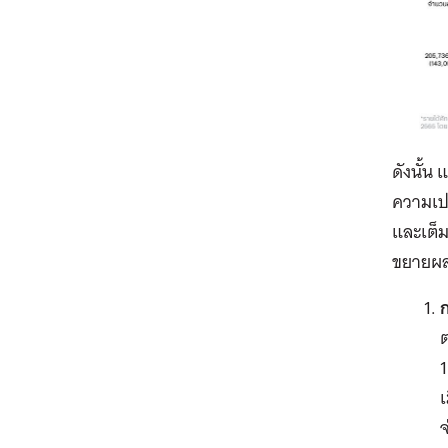
ดังนั้น
ความเปร
และเต็ม
ขยายผล 
ก
ต
1
เ