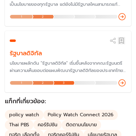
เป็นนโยบายของทุกรัฐบาล แต่ยังไม่มีรัฐบาลไหนสามารถแก้
ปัญหาได้ โดยประเด็นดังกล่าวในความรู้สึกของประชาชนจาก
1
2
การสำรวจของสำนักวิจัยต่าง ๆ พบว่าประชาชนมีความเห็นว่า
สถานการณ์รุนแรงขึ้น
รัฐบาลดิจิทัล
นโยบายผลักดัน "รัฐบาลดิจิทัล" เริ่มขึ้นหลังจากคณะรัฐมนตรี
ผ่านความเห็นชอบต่อแผนพัฒนารัฐบาลดิจิทัลของประเทศไทย
ระยะ 3 ปี (พ.ศ. 2559 – 2561) เมื่อวันที่ 5 เม.ย. 2559 เพื่อ
1
2
3
ใช้เป็นกลไกสำคัญในการขับเคลื่อนการพัฒนาประเทศที่ยั่งยืน
ด้วยการใช้เทคโนโลยีดิจิทัล
แท็กที่เกี่ยวข้อง:
policy watch
Policy Watch Connect 2026
Thai PBS
คอร์รัปชัน
ติดตามนโยบาย
ทุจริต เลือกตั้ง
ทุจริตคอร์รัปชัน
นโยบายรัฐบาล