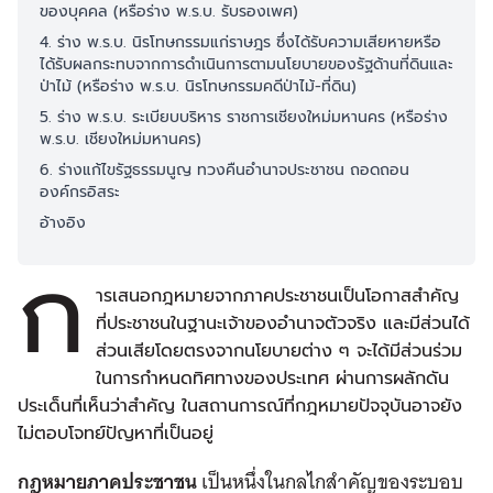
ของบุคคล (หรือร่าง พ.ร.บ. รับรองเพศ)
4. ร่าง พ.ร.บ. นิรโทษกรรมแก่ราษฎร ซึ่งได้รับความเสียหายหรือ
ได้รับผลกระทบจากการดำเนินการตามนโยบายของรัฐด้านที่ดินและ
ป่าไม้ (หรือร่าง พ.ร.บ. นิรโทษกรรมคดีป่าไม้-ที่ดิน)
5. ร่าง พ.ร.บ. ระเบียบบริหาร ราชการเชียงใหม่มหานคร (หรือร่าง
พ.ร.บ. เชียงใหม่มหานคร)
6. ร่างแก้ไขรัฐธรรมนูญ ทวงคืนอำนาจประชาชน ถอดถอน
องค์กรอิสระ
อ้างอิง
ก
ารเสนอกฎหมายจากภาคประชาชนเป็นโอกาสสำคัญ
ที่ประชาชนในฐานะเจ้าของอำนาจตัวจริง และมีส่วนได้
ส่วนเสียโดยตรงจากนโยบายต่าง ๆ จะได้มีส่วนร่วม
ในการกำหนดทิศทางของประเทศ ผ่านการผลักดัน
ประเด็นที่เห็นว่าสำคัญ ในสถานการณ์ที่กฎหมายปัจจุบันอาจยัง
ไม่ตอบโจทย์ปัญหาที่เป็นอยู่
กฎหมายภาคประชาชน
เป็นหนึ่งในกลไกสำคัญของระบอบ