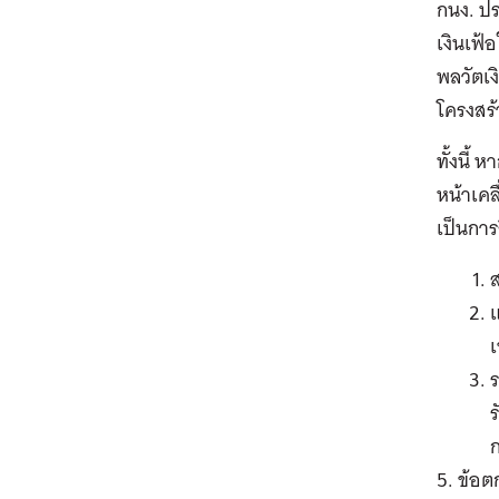
กนง. ปร
เงินเฟ้
พลวัตเง
โครงสร้
ทั้งนี้ 
หน้าเคล
เป็นการ
แ
เ
ร
ร
5. ข้อต