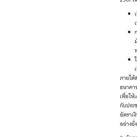
เ
เ
ก
ม
ใ
ภายใต้ส
ธนาคาร
เพื่อให
กับประช
อัตราเง
อย่างยั