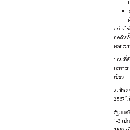
ร
อย่างไร
กดดันท
ผลกระท
ขณะที่อ
เฉพาะกา
เขียว
2. ข้อ
2567 ไว้
รัฐมนตร
1-3 เป
2567 เน