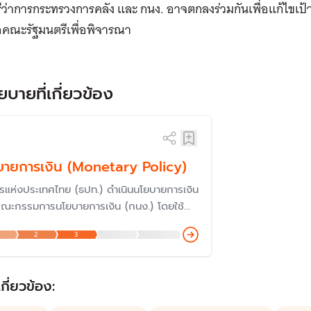
ีว่าการกระทรวงการคลัง และ กนง. อาจตกลงร่วมกันเพื่อแก้ไขเ
คณะรัฐมนตรีเพื่อพิจารณา
ยบายที่เกี่ยวข้อง
ายการเงิน (Monetary Policy)
รแห่งประเทศไทย (ธปท.) ดำเนินนโยบายการเงิน
คณะกรรมการนโยบายการเงิน (กนง.) โดยใช้
งมือหลัก คือ ‘อัตราดอกเบี้ยนโยบาย’ เพื่อรักษา
2
3
าคาสินค้าและบริการ ไม่ให้เปลี่ยนแปลงเร็วเกิน
ะทบกับเศรษฐกิจ โดยกนง.มีการตั้งขึ้นเมื่อปี
ทำให้การกำหนดนโยบายการงินของไทย "ก้าวสู่
เกี่ยวข้อง:
่"