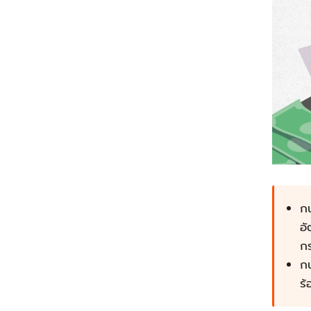
กน
อั
กร
ก
ร้