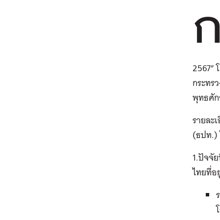
2567” 
กระทรว
พุทธศัก
รายละเอ
(ธปท.) 
1.ปัจจั
ไทยที่อ