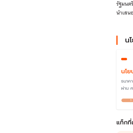
รัฐมนตร
นำเสนอ
นโ
นโยบ
ธนาคา
ผ่าน 
เครื่อ
1
ระดับร
ไปจนกร
2551 
แท็กที่
ยุคใหม