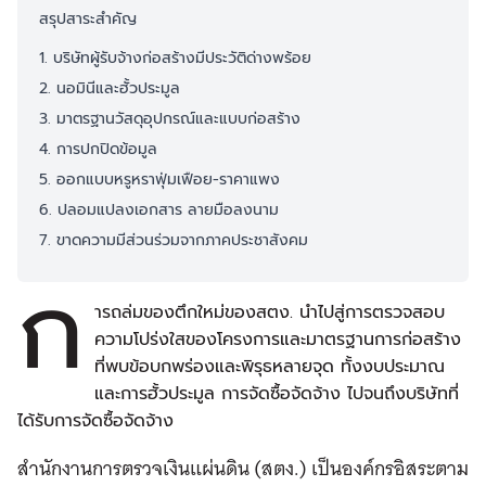
สรุปสาระสำคัญ
1. บริษัทผู้รับจ้างก่อสร้างมีประวัติด่างพร้อย
2. นอมินีและฮั้วประมูล
3. มาตรฐานวัสดุอุปกรณ์และแบบก่อสร้าง
4. การปกปิดข้อมูล
5. ออกแบบหรูหราฟุ่มเฟือย-ราคาแพง
6. ปลอมแปลงเอกสาร ลายมือลงนาม
7. ขาดความมีส่วนร่วมจากภาคประชาสังคม
ก
ารถล่มของตึกใหม่ของสตง. นำไปสู่การตรวจสอบ
ความโปร่งใสของโครงการและมาตรฐานการก่อสร้าง
ที่พบข้อบกพร่องและพิรุธหลายจุด ทั้งงบประมาณ
และการฮั้วประมูล การจัดซื้อจัดจ้าง ไปจนถึงบริษัทที่
ได้รับการจัดซื้อจัดจ้าง
สำนักงานการตรวจเงินแผ่นดิน (สตง.) เป็นองค์กรอิสระตาม