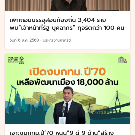
เพิกถอนบรรจุสอบท้องถิ่น 3,404 ราย
พบ”เจ้าหน้าที่รัฐ-บุคลากร” ทุจริตกว่า 100 คน
วันที่
6 ส.ค. 2569
•
บริหารงานภาครัฐ
เจาะงบกทม.ปี’70 หนุน”9 ดี 9 ด้าน”สร้าง