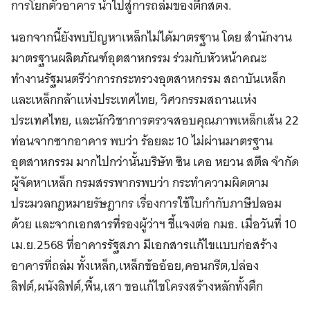
การโยกตัวอาคาร นำไปสู่การถล่มของตึกสตง.
นอกจากนี้ยังพบปัญหาเหล็กไม่ได้มาตรฐาน โดย สำนักงาน
มาตรฐานผลิตภัณฑ์อุตสาหกรรม ร่วมกับหัวหน้าคณะ
ทำงานรัฐมนตรีว่าการกระทรวงอุตสาหกรรม สถาบันเหล็ก
และเหล็กกล้าแห่งประเทศไทย, วิศวกรรมสถานแห่ง
ประเทศไทย, และนักวิชาการตรวจสอบคุณภาพเหล็กเส้น 22
ท่อนจากซากอาคาร พบว่า ร้อยละ 10 ไม่ผ่านมาตรฐาน
อุตสาหกรรม มากไปกว่านั้นบริษัท ซิน เคอ หยวน สตีล จำกัด
ผู้จัดหาเหล็ก กรมสรรพากรพบว่า กระทำความผิดตาม
ประมวลกฎหมายรัษฎากร เรื่องการใช้ใบกำกับภาษีปลอม
ด้วย และจากเอกสารที่รองผู้ว่าฯ ชี้แจงต่อ กมธ. เมื่อวันที่ 10
เม.ย.2568 ที่อาคารรัฐสภา มีเอกสารแก้ไขแบบก่อสร้าง
อาคารที่ถล่ม ทั้งเหล็ก,เหล็กข้ออ้อย,คอนกรีต,ปล่อง
ลิฟต์,ผนังลิฟต์,พื้น,เสา ขอแก้ไขโครงสร้างหลักทั้งตึก