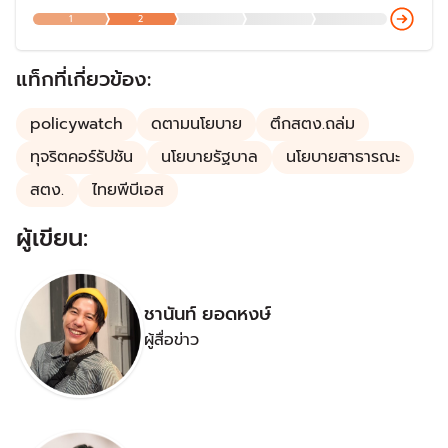
ปัญหาได้ โดยประเด็นดังกล่าวในความรู้สึกของประชาชนจาก
1
2
การสำรวจของสำนักวิจัยต่าง ๆ พบว่าประชาชนมีความเห็นว่า
สถานการณ์รุนแรงขึ้น
แท็กที่เกี่ยวข้อง:
policywatch
ดตามนโยบาย
ตึกสตง.ถล่ม
ทุจริตคอร์รัปชัน
นโยบายรัฐบาล
นโยบายสาธารณะ
สตง.
ไทยพีบีเอส
ผู้เขียน:
ชานันท์ ยอดหงษ์
ผู้สื่อข่าว