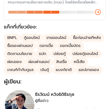
คณะกรรมการนโยบายการเงิน (กนง.) โดยใช้เครื่องมือหลัก
คือ ‘อัตราดอกเบี้ยนโยบาย’ เพื่อรักษาระดับราคาสินค้าและ
1
2
3
บริการ ไม่ให้เปลี่ยนแปลงเร็วเกินไปจนกระทบกับเศรษฐกิจ โด
ยกนง.มีการตั้งขึ้นเมื่อปี 2551 ทำให้การกำหนดนโยบายการงินข
องไทย "ก้าวสู่ยุคใหม่"
แท็กที่เกี่ยวข้อง:
BNPL
กู้ออนไลน์
ขายออนไลน์
ซื้อก่อนจ่ายทีหลัง
ซื้อของผ่านแอป
ดอกเบี้ย
ดอกเบี้ยบัตร
ติดตามนโยบาย
ธปท.
ปล่อยกู้
ปล่อยกู้ออนไลน์
ผ่อนของ
ผ่อนผ่านแอป
สินเชื่อ
หนี้เสีย
เกณฑ์กำกับดูแล
เงินกู้
แบงก์ชาติ
แอปขายของ
ผู้เขียน:
ธีรวัฒน์ หวังธิติธีรกุล
ผู้สื่อข่าว