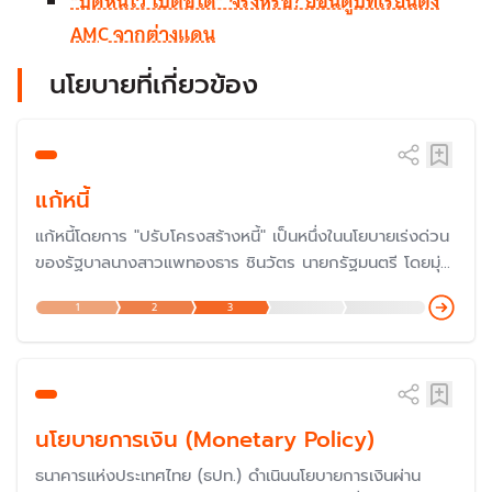
“ปิดหนี้ไว ไปต่อได้” จริงหรือ? ย้อนดูบทเรียนตั้ง
AMC จากต่างแดน
นโยบายที่เกี่ยวข้อง
แก้หนี้
แก้หนี้โดยการ "ปรับโครงสร้างหนี้" เป็นหนึ่งในนโยบายเร่งด่วน
ของรัฐบาลนางสาวแพทองธาร ชินวัตร นายกรัฐมนตรี โดยมุ่ง
แก้ปัญหาสินเชื่อบ้านและรถยนต์ ซึ่งเป็นนโยบายต่อเนื่องจาก
1
2
3
รัฐบาลก่อนที่เน้นไปที่หนี้นอกระบบและหนี้เกษตรกร
นโยบายการเงิน (Monetary Policy)
ธนาคารแห่งประเทศไทย (ธปท.) ดำเนินนโยบายการเงินผ่าน