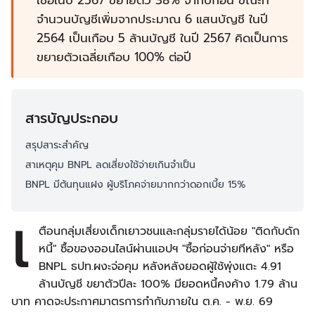
เชื่อในปี 2567 ขยายตัว 38% จากปีก่อน ขณะที่
จำนวนบัญชีเพิ่มจากประมาณ 6 แสนบัญชี ในปี
2564 เป็นเกือบ 5 ล้านบัญชี ในปี 2567 คิดเป็นการ
ขยายตัวเฉลี่ยเกือบ 100% ต่อปี
สารบัญประกอบ
สรุปสาระสำคัญ
สาเหตุคุม BNPL ลดเสี่ยงใช้จ่ายเกินจำเป็น
BNPL มีต้นทุนแฝง ผู้บริโภคจ่ายมากกว่าดอกเบี้ย 15%
เ
ตือนกลุ่มเสี่ยงเด็กเยาวชนและกลุ่มรายได้น้อย "ติดกับดัก
หนี้" ซื้อของออนไลน์ผ่านแอปฯ "ซื้อก่อนจ่ายทีหลัง" หรือ
BNPL ธปท.ผงะจ่อคุม หลังหลังยอดผู้ใช้พุ่งแตะ 4.91
ล้านบัญชี ขยาตัวปีละ 100% มียอดหนี้คงค้าง 1.79 ล้าน
บาท คาดจะประกาศมาตรการกำกับภายใน ต.ค. - พ.ย. 69