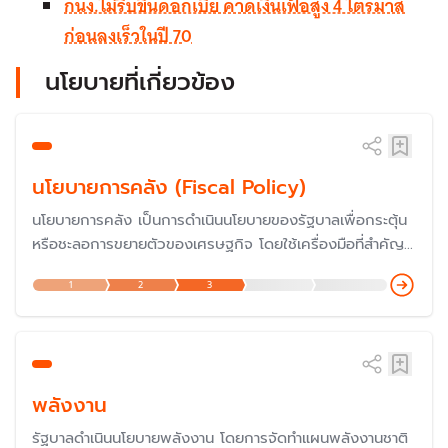
กนง.ไม่รีบขึ้นดอกเบี้ย คาดเงินเฟ้อสูง 4 ไตรมาส
ก่อนลงเร็วในปี 70
นโยบายที่เกี่ยวข้อง
นโยบายการคลัง (Fiscal Policy)
นโยบายการคลัง เป็นการดำเนินนโยบายของรัฐบาลเพื่อกระตุ้น
หรือชะลอการขยายตัวของเศรษฐกิจ โดยใช้เครื่องมือที่สำคัญ
ของรัฐบาล คือ การใช้จ่ายของรัฐบาล (รายจ่าย) และการเก็บ
1
2
3
ภาษี (รายได้) รวมถึงการก่อหนี้สาธารณะของรัฐบาล
พลังงาน
รัฐบาลดำเนินนโยบายพลังงาน โดยการจัดทำแผนพลังงานชาติ