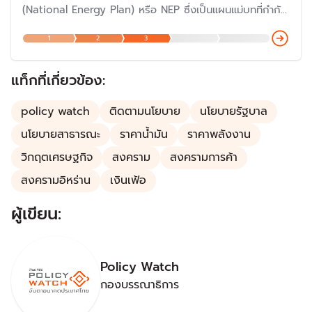
(National Energy Plan) หรือ NEP ซึ่งเป็นแผนแม่บทที่กำกับ
ทิศทางการพัฒนานโยบายพลังงานของประเทศ โดยมีผู้รับผิด
1
2
3
ชอบคือ สำนักงานนโยบายและแผนพลังงาน (สนพ.) กระทรวง
พลังงาน ประกอบไปด้วยแผนพลังงานอีก 5 แผน คือ แผน
PDP แผน AEDP แผน EEP แผน Gas Plan และแผน Oil
แท็กที่เกี่ยวข้อง:
Plan
policy watch
ติดตามนโยบาย
นโยบายรัฐบาล
นโยบายสาธารณะ
ราคาน้ำมัน
ราคาพลังงาน
วิกฤตเศรษฐกิจ
สงคราม
สงครามการค้า
สงครามอิหร่าน
เงินเฟ้อ
ผู้เขียน:
Policy Watch
กองบรรณาธิการ