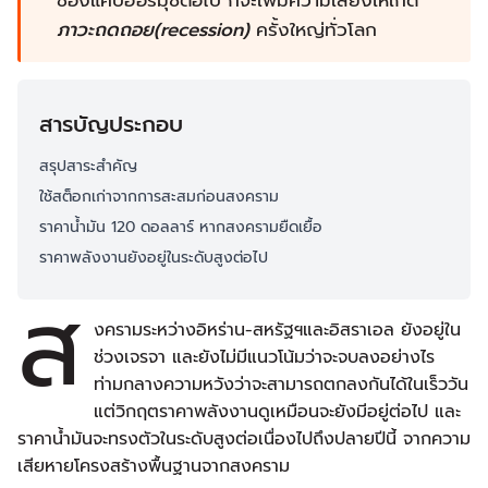
ช่องแคบฮอร์มุซต่อไป ก็จะเพิ่มความเสี่ยงให้เกิด
ภาวะถดถอย(recession)
ครั้งใหญ่ทั่วโลก
สารบัญประกอบ
สรุปสาระสำคัญ
ใช้สต็อกเก่าจากการสะสมก่อนสงคราม
ราคาน้ำมัน 120 ดอลลาร์ หากสงครามยืดเยื้อ
ราคาพลังงานยังอยู่ในระดับสูงต่อไป
ส
งครามระหว่างอิหร่าน-สหรัฐฯและอิสราเอล ยังอยู่ใน
ช่วงเจรจา และยังไม่มีแนวโน้มว่าจะจบลงอย่างไร
ท่ามกลางความหวังว่าจะสามารถตกลงกันได้ในเร็ววัน
แต่วิกฤตราคาพลังงานดูเหมือนจะยังมีอยู่ต่อไป และ
ราคาน้ำมันจะทรงตัวในระดับสูงต่อเนื่องไปถึงปลายปีนี้ จากความ
เสียหายโครงสร้างพื้นฐานจากสงคราม