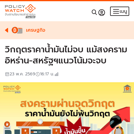
เมนู
เศรษฐกิจ
วิกฤตราคาน้ำมันไม่จบ แม้สงคราม
อิหร่าน-สหรัฐฯแนวโน้มจะจบ
23 พ.ค. 2569
16:17
น.