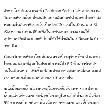
ล่าสุด โกลด์แมน แซคส์ (Goldman Sachs) ได้ออกรายงาน
วิเคราะห์ว่าสต็อกน้ำมันดิบและผลิตภัณฑ์น้ำมันทั่วโลกกำลัง
หมดลงในอัตราที่รวดเร็วเป็นประวัติการณ์ในเดือน พ.ค. นี้
เนื่องจากสงครามที่ยืดเยื้อในตะวันออกกลางส่งผลให้
อุปทานปรับตัวลงและทั่วโลกก็ยังใช้น้ำมันไม่เปลี่ยนแปลงไป
จากเดิม
ทีมนักวิเคราะห์ของโกลด์แมน แซคส์ ระบุว่า สต็อกน้ำมันทั่ว
โลกลดลงมากที่สุดเป็นประวัติการณ์ถึง 8.7 ล้านบาร์เรลต่อ
วันในเดือนพ.ค. เพิ่มขึ้นเกือบเท่าตัวของอัตราเฉลี่ยนับตั้งแต่
ความขัดแย้งในตะวันออกกลางเปิดฉากขึ้น
ขณะนี้ ตลาดน้ำมันยังคงอยู่ในภาวะตึงตัว เพราะการส่งออก
น้ำมันผ่านช่องแคบฮอร์มุซยังคงอยู่ในระดับที่ต่ำมาก มีเพียง
5% ของระดับปกติเท่านั้น เนื่องจากช่องแคบแห่งนี้ยังคงถูก