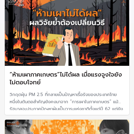
หาดใหญ่
“ห้ามเผาภาคเกษตร”ไม่ได้ผล เมื่อแรงจูงใจยัง
ไม่ตอบโจทย์
วิกฤตฝุ่น PM 2.5 ที่กลายเป็นปัญหาเรื้อรังของประเทศไทย
หนึ่งในต้นตอสำคัญยังคงมาจาก “การเผาในภาคเกษตร” แม้
รัฐบาลจะประกาศปัญหาฝุ่นเป็นวาระแห่งชาติตั้งแต่ปี 62 แต่ยัง
ไม่สามารถแก้ปัญหาการเผาได้ สถาบันวิจัยเศรษฐกิจป๋วย อึ้งภา
กรณ์ ชวนหาคำตอบว่าจะลดการเผาอย่างยั่งยืนได้อย่างไร