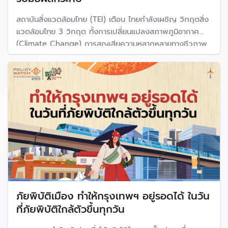
สถาบันสิ่งแวดล้อมไทย (TEI) เตือน ไทยกำลังเผชิญ วิกฤตสิ่ง
แวดล้อมไทย 3 วิกฤต ทั้งการเปลี่ยนแปลงสภาพภูมิอากาศ
(Climate Change) การสูญเสียความหลากหลายทางชีวภาพ
(Biodiversity Collapse) และ มลพิษ (Pollution) ขณะที่
ห่วงวิกฤตพังงาน ลดความสำคัญปัญหาสิ่งแวดล้อมทำให้โลก
หันไปใช้ถ่านหิน
ภัยพิบัติเมือง ทำให้กรุงเทพฯ อยู่รอดได้ ในวัน
ที่ภัยพิบัติใกล้ตัวขึ้นทุกวัน