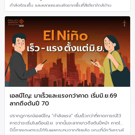
กำลังร้อนขึ้น และหลายชุมชนยังขาดพื้นที่สีเขียวใกล้บ้าน
เอลนีโญ: มาเร็วและแรงกว่าคาด เริ่มมิ.ย.69
ลากถึงต้นปี 70
ปรากฏการณ์เอลนีโญ "กำลังแรง" เริ่มเร็วกว่าที่คาดการณ์ไว้
คาดว่าจะเริ่มในเดือนมิ.ย. จากนั้นจะลากยาวถึงต้นปีหน้า คาดใน
ปีนี้ภาคเกษตรจะได้รับผลกระทบจากภัยแล้ง ขณะที่นักวิเคราะห์