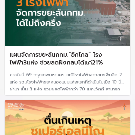
แผนจัดการขยะล้นกทม.”อีกไกล” โรง
ไฟฟ้า3แห่ง ช่วยลดฝังกลบได้แค่21%
ภายในปี 69 กรุงเทพมหานคร จะมีโรงไฟฟ้าจากขยะเพิ่มอีก 2
แห่ง รวมโรงไฟฟ้าขยะหนองแขมแห่งแรกที่ดำเนินไปเมื่อ 10 ปีที่
ผ่ามา เป็น 3 แห่ง รวมผลิตไฟฟ้ากว่า 70 เมกะวัตต์ สามารถ
จัดการขยะได้ 3,700 ตัน/วัน หรือ 40 % ของขยะกทม.ที่มี
จำนวนมากถึง 8,000-9,000 ตัน/วัน แต่ยังห่างไกลเป้าหมาย
ที่จะลดฝังกลบเหลือ 21%