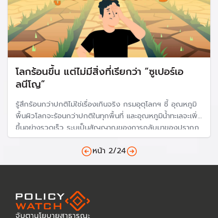
โลกร้อนขึ้น แต่ไม่มีสิ่งที่เรียกว่า “ซูเปอร์เอ
ลนีโญ”
รู้สึกร้อนกว่าปกติไม่ใช่เรื่องเกินจริง กรมอุตุโลกฯ ชี้ อุณหภูมิ
พื้นผิวโลกจะร้อนกว่าปกติในทุกพื้นที่ และอุณหภูมิน้ำทะเลจะเพิ่ม
ขึ้นอย่างรวดเร็ว ระบุเป็นสัญญาณของการกลับมาของปรากฎ
การณ์ "เอลนีโญ" มีแนวโน้มว่าเอลนีโญครั้งนี้จะมีความรุนแรง
หน้า
2
/
24
ในระดับ 'Strong' แต่ไม่ใช้คำว่า "Super"