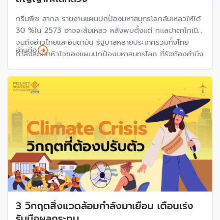
กรีนพีซ สากล รายงานแผนปกป้องมหาสมุทรโลกล้มเหลวให้ได้
30 %ใน 2573 อาจจะล้มเหลว หลังพบตั้งแต่ ทะเลปาตาโกเนีย
จนถึงอ่าวไทยและอันดามัน รัฐบาลหลายประเทศรวมทั้งไทย
อ่านต่อ
กำลังละเมิดหัวใจของแผนปกป้องมหาสมุทรโลก ที่รัฐต้องคำนึง
ถึงชุมชนเป็นหลักในการดำเนินนโยบายปกป้องมหาสมุทรโลก
3 วิกฤตสิ่งแวดล้อมกำลังมาเยือน เตือนเร่ง
รับมือผลกระทบ