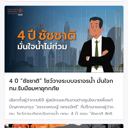
ประเมินว่าสถานการณ์อาจไม่รุนแรงอย่างที่วิตก เพราะเอลนีโญ
มาช่วงฤดูฝนและต้นทุนน้ำในเขื่อนยังเพียงพอ แต่ภัยแล้งปีหน้า
จะหนักกว่า
4 ปี “ชัชชาติ” โชว์วางระบบจราจรน้ำ มั่นใจก
ทม.รับมือมหาอุทกภัย
เลือกตั้งผู้ว่ากทม69 ผู้สมัครและทีมงานต่างชูนโยบายเพื่อแก้
ปัญหาคนกรุง "อรรถเศรษฐ์ เพชรมีศรี" ที่ปรึกษาของผู้ว่าก
ทม. โชว์การบริหารจัดการน้ำ กทม. 4 ปี ของ “ชัชชาติ สิทธิ
พันธุ์” อดีตผู้ว่ากทม ที่ลงชิงชัยอีกสมัย มั่นใจทำระบบจัดการน้ำ
ครบถ้วน ไม่ท่วมซ้ำรอยมหาอุทกภัยปี 54 หรือ อุทกภัย