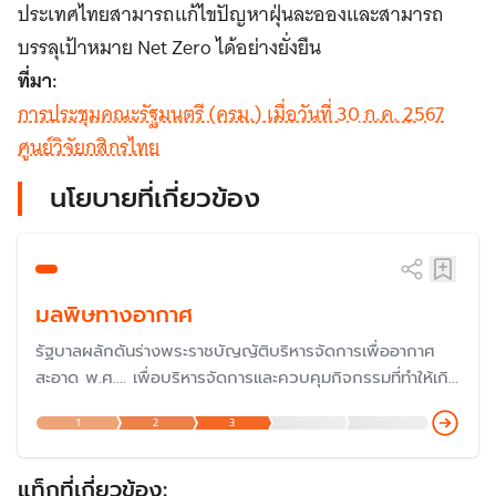
ประเทศไทยสามารถแก้ไขปัญหาฝุ่นละอองและสามารถ
บรรลุเป้าหมาย Net Zero ได้อย่างยั่งยืน
ที่มา:
การประชุมคณะรัฐมนตรี (ครม.) เมื่อวันที่ 30 ก.ค. 2567
ศูนย์วิจัยกสิกรไทย
นโยบายที่เกี่ยวข้อง
มลพิษทางอากาศ
รัฐบาลผลักดันร่างพระราชบัญญัติบริหารจัดการเพื่ออากาศ
สะอาด พ.ศ.... เพื่อบริหารจัดการและควบคุมกิจกรรมที่ทำให้เกิด
มลพิษทางอากาศในทุกมิติ โดยเฉพาะปัญหาฝุ่น PM 2.5 ไฟป่า
1
2
3
ที่กระทบต่อสุขภาพคนไทย โดยมีการเสนอถึง 7 ร่างให้สภาผู้
แทนราษฎรพิจารณา
แท็กที่เกี่ยวข้อง: