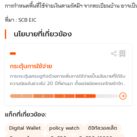
การกำหนดพื้นที่ใช้จ่ายเงินตามรัศมีฯ จากทะเบียนบ้าน อาจเป็น
ที่มา : SCB EIC
นโยบายที่เกี่ยวข้อง
กระตุ้นการใช้จ่าย
การกระตุ้นเศรษฐกิจด้วยการเพิ่มการใช้จ่ายเป็นนโยบายที่ได้รับ
ความนิยมในช่วงไม่ 20 ปีที่ผ่านมา ตั้งแต่สมัยพรรคไทยรักไทย
แม้ว่าจะถูกวิพากษ์วิจารณ์ในเรื่องความสมเหตุสมผล ที่ผ่านมา
1
2
3
4
รัฐบาลอาจกระตุ้นด้วยมาตรการ "ลดหย่อนภาษี" "แจกเงินเข้า
บัญโดยตรง" หรือ ออกเงินให้บางส่วน เช่น "คนละครึ่ง"
แท็กที่เกี่ยวข้อง:
Digital Wallet
policy watch
ดิจิทัลวอลเล็ต