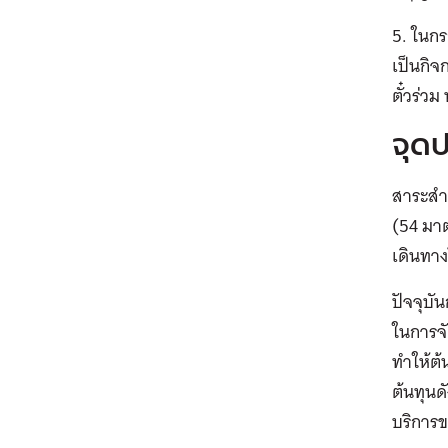
5. ในก
เป็นกิจ
ตั๋วร่ว
จุด
สาระสำ
(54 มาต
เดินทาง
ปัจจุบั
ในการจั
ทำให้ต้
ต้นทุนด
บริการ