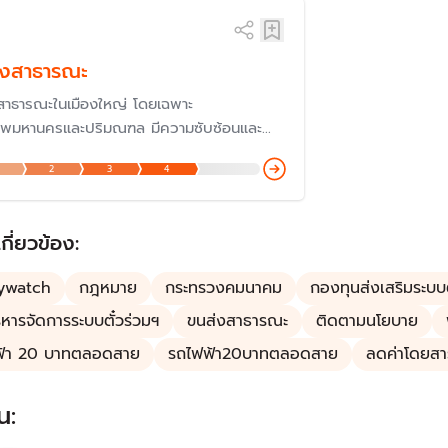
่งสาธารณะ
สาธารณะในเมืองใหญ่ โดยเฉพาะ
ทพมหานครและปริมณฑล มีความซับซ้อนและ
ในชีวิตประจำวัน รัฐบาลมักจะมีมาตรการช่วย
2
3
4
ค่าโดยสารสำหรับประชาชน โดยเฉพาะค่าโดยสาร
าที่มีคนใช้จำนวนมากในแต่ละวัน แต่ค่าโดยสาร
างสูง
เกี่ยวข้อง:
cywatch
กฎหมาย
กระทรวงคมนาคม
กองทุนส่งเสริมระบบต
ิหารจัดการระบบตั๋วร่วมฯ
ขนส่งสาธารณะ
ติดตามนโยบาย
ฟ้า 20 บาทตลอดสาย
รถไฟฟ้า20บาทตลอดสาย
ลดค่าโดยสา
น: