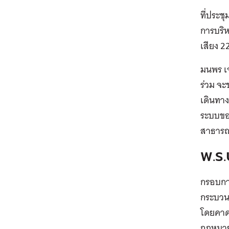
ที่ประช
การบริห
เสียง 2
มนพร เจ
ร่วม จะ
เดินทาง
ระบบขอ
สาธารณ
พ.ร.
กรอบการ
กระบวน
โดยคาดว
กฎหมาย