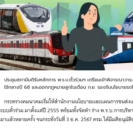
่
ประชุมสภามีมติรับหลักการ พ.ร.บ.ตั๋วร่วมฯ เตรียมเข้าพิจารณาว
ใช้กลางปี 68 และออกกฎหมายลูกในเดือน ก.ย. รองรับนโยบายร
กระทรวงคมนาคมเริ่มให้สำนักงานนโยบายและแผนการขนส่งแ
บบตั๋วร่วม มาตั้งแต่ปี 2555 พร้อมทั้งจัดทำ ร่าง พ.ร.บ.การบริห
งมาแล้วหลายครั้ง จนกระทั่งวันที่ 3 ธ.ค. 2567 ครม.ได้มีมติอนุมั