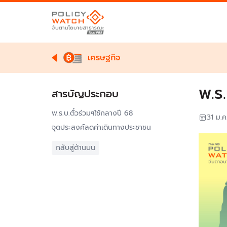
เศรษฐกิจ
พ.ร
สารบัญประกอบ
พ.ร.บ.ตั๋วร่วมฯใช้กลางปี 68
31 ม.ค
จุดประสงค์ลดค่าเดินทางประชาชน
กลับสู่ด้านบน