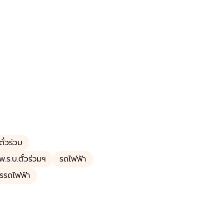
ั๋วร่วม
พ.ร.บ.ตั๋วร่วมฯ
รถไฟฟ้า
รรถไฟฟ้า