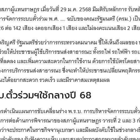
ุมสภาผู้แทนราษฎร เมื่อวันที่ 29 ม.ค. 2568 มีมติรับหลักการ รับ
ารจัดการระบบตั๋วร่วม พ.ศ. …. ฉบับของคณะรัฐมนตรี (ครม.) เ
26 ต่อ 142 เสียง งดออกเสียง 1 เสียง และไม่ลงคะแนนเสียง 2 เสี
ริญศรี รัฐมนตรีช่วยว่าการกระทรวงคมนาคม ชี้ให้เห็นถึงผลของ 
ช่วยให้ประชาชนผู้ใช้บริการขนส่งสาธารณะ ทั้งรถไฟ รถไฟฟ้า รถ
ที่ลดลง และเพิ่มความสะดวกในการใช้งาน ด้วยการใช้บัตรโดยสา
งการบริการขนส่งสาธารณะ ซึ่งจะทำให้ประชาชนเปลี่ยนพฤติกรร
ะได้อยากสะดวก รวดเร็ว และมีราคาสมเหตุสมผล
บ.ตั๋วร่วมฯใช้กลางปี 68
ดำเนินแผนการขับเคลื่อนร่าง พ.ร.บ. การบริหารจัดการระบบตั๋วร่ว
การต่อด้านการพิจารณาของสภาผู้แทนราษฎร วาระที่ 2 และ 3 ก
่าจะประกาศในราชกิจจานุเบกษา และมีผลบังคับใช้ในช่วงกลางปี
ลำดับรอง รับฟังความเห็น และเสนอประกาศกฎหมายลำดับรองภาย