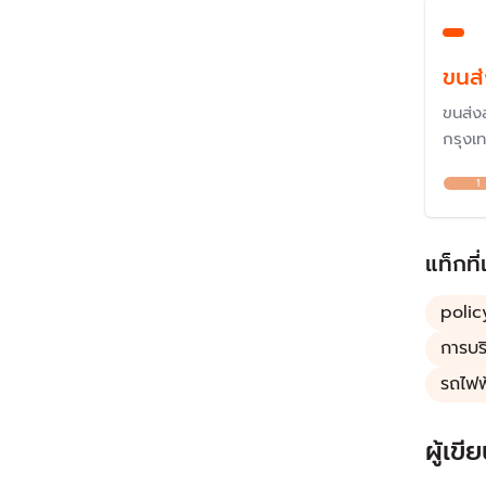
ขนส
ขนส่ง
กรุงเ
สำคัญ
1
เหลือ
รถไฟฟ้
ค่อนข้
แท็กที่
poli
การบร
รถไฟ
ผู้เขีย