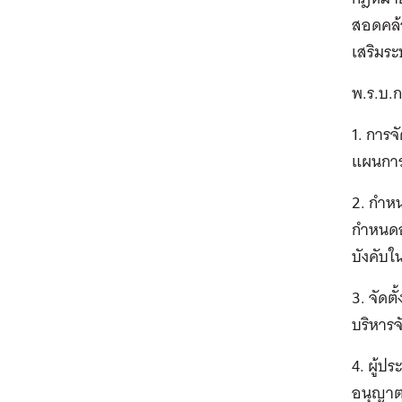
สอดคล้
เสริมระ
พ.ร.บ.ก
1. การ
แผนการ
2. กำห
กำหนดอ
บังคับ
3. จัดต
บริหารจ
4. ผู้ป
อนุญาต