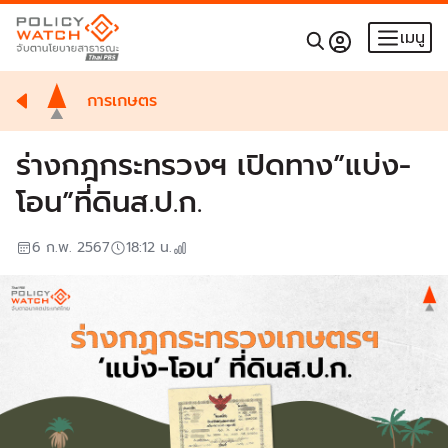
เมนู
การเกษตร
ร่างกฎกระทรวงฯ เปิดทาง”แบ่ง-
โอน”ที่ดินส.ป.ก.
6 ก.พ. 2567
18:12
น.