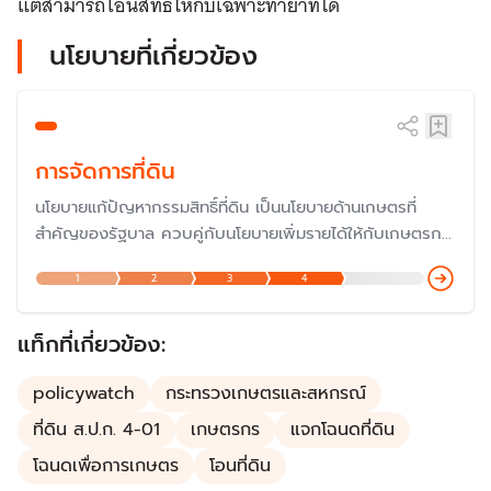
แต่สามารถโอนสิทธิให้กับเฉพาะทายาทได้
นโยบายที่เกี่ยวข้อง
การจัดการที่ดิน
นโยบายแก้ปัญหากรรมสิทธิ์ที่ดิน เป็นนโยบายด้านเกษตรที่
สำคัญของรัฐบาล ควบคู่กับนโยบายเพิ่มรายได้ให้กับเกษตรกร
โดยตั้งเป้าหมายให้เกษตรกรทุกครัวเรือนมีที่ดินทำกินอย่างเพียง
1
2
3
4
พอ ด้วยการออกโฉนดที่ดิน 50 ล้านไร่ทั่วประเทศ โดยที่ดินใน
เขตสำนักงานการปฏิรูปที่ดินเพื่อเกษตรกรรม (ส.ป.ก.) นับเป็น
เป้าหมายในนโยบายของรัฐบาล
แท็กที่เกี่ยวข้อง:
policywatch
กระทรวงเกษตรและสหกรณ์
ที่ดิน ส.ป.ก. 4-01
เกษตรกร
แจกโฉนดที่ดิน
โฉนดเพื่อการเกษตร
โอนที่ดิน