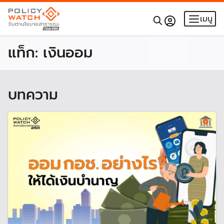
เมนู
แท็ก:
เงินออม
บทความ