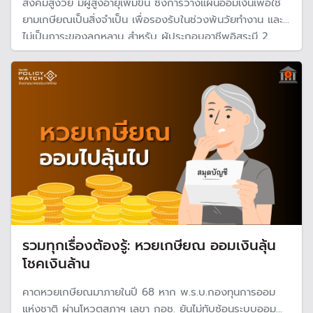
สังคมสูงวัย มีผู้สูงอายุเพิ่มขึ้น ซึ่งการวางแผนออมเงินเพื่อใช้
ยามเกษียณเป็นสิ่งจำเป็น เพื่อรองรับในช่วงพ้นวัยทำงาน และ
ไม่เป็นภาระของลูกหลาน สำหรับ ผู้ประกอบอาชีพอิสระมี 2
ช่องทางให้เลือกได้ คือ กองทุนการออมแห่งชาติ (กอช.) และ
กองทุนประกันสังคม มาตรา 40 แต่ละแบบมีข้อดี-ข้อเสีย หาก
ต้องเลือก
รวมทุกเรื่องต้องรู้: หวยเกษียณ ออมเงินลุ้น
โชคเงินล้าน
คาดหวยเกษียณมาภายในปี 68 หาก พ.ร.บ.กองทุนการออม
แห่งชาติ ผ่านโหวตสภาฯ เลขา กอช. ยันไม่ทับซ้อนระบบออม