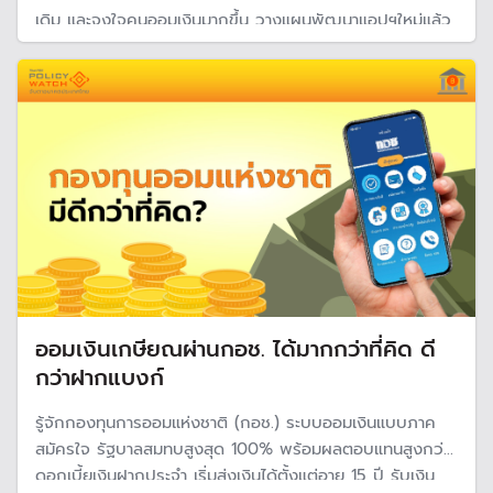
เดิม และจูงใจคนออมเงินมากขึ้น วางแผนพัฒนาแอปฯใหม่แล้ว
พร้อมเผยขั้นตอนการซื้อแบบละเอียด
ออมเงินเกษียณผ่านกอช. ได้มากกว่าที่คิด ดี
กว่าฝากแบงก์
รู้จักกองทุนการออมแห่งชาติ (กอช.) ระบบออมเงินแบบภาค
สมัครใจ รัฐบาลสมทบสูงสุด 100% พร้อมผลตอบแทนสูงกว่า
ดอกเบี้ยเงินฝากประจำ เริ่มส่งเงินได้ตั้งแต่อายุ 15 ปี รับเงิน