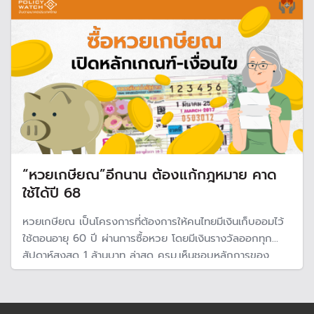
“หวยเกษียณ”อีกนาน ต้องแก้กฎหมาย คาด
ใช้ได้ปี 68
หวยเกษียณ เป็นโครงการที่ต้องการให้คนไทยมีเงินเก็บออมไว้
ใช้ตอนอายุ 60 ปี ผ่านการซื้อหวย โดยมีเงินรางวัลออกทุก
สัปดาห์สูงสุด 1 ล้านบาท ล่าสุด ครม.เห็นชอบหลักการของ
ก.คลัง ให้ กอช.แก้ไขกฎหมาย พ.ร.บ.กองทุนการออมแห่งชาติ
เพื่อให้สามารถดำเนินโครงการฯได้ คาดเริ่มโครงการฯภายในปี
2568