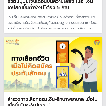
ชีวิตมนุษย์เงินเดือนบนความเสี่ยง เมื่อ”เงิน
เกษียณขั้นต่ำพึงมี”ต้อง 5 ล้าน
เงินเก็บหลังเกษียณ ต้องมีเท่าไร? ยังหาคำตอบที่ตายตัวไม่ได้
เพราะมีหลายปัจจัยและขึ้นอยู่กับสมมติฐานการประเมิน แต่ก่อน
หน้านี้ เชื่อว่าที่ระดับ 3 ล้านบาท แต่ล่าสุด ก.ล.ต. หยิบยกงาน
วิจัย โดยเรียกว่าเงินเกษียณขั้นต่ำพึงมี (MLS) กรณีมีโรค
ประจำตัวและใช้ชีวิตพอเพียง กำหนดไว้ที่ 5 ล้านบาท
สำรวจทางเลือกออมเงิน-รักษาพยาบาล เมื่อไม่
เชื่อมั่น”ประกันสังคม”