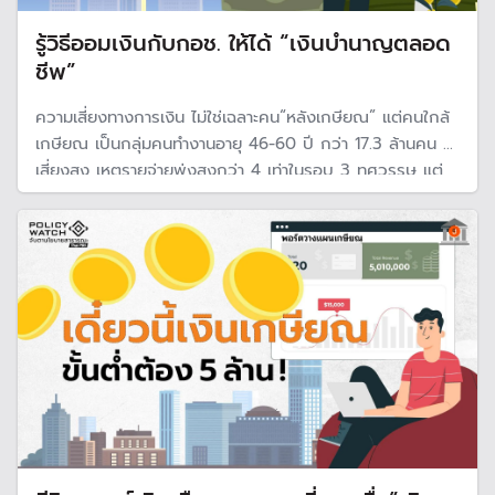
รู้วิธีออมเงินกับกอช. ให้ได้ “เงินบำนาญตลอด
ชีพ”
ความเสี่ยงทางการเงิน ไม่ใช่เฉลาะคน“หลังเกษียณ” แต่คนใกล้
เกษียณ เป็นกลุ่มคนทำงานอายุ 46-60 ปี กว่า 17.3 ล้านคน ก็
เสี่ยงสูง เหตุรายจ่ายพุ่งสูงกว่า 4 เท่าในรอบ 3 ทศวรรษ แต่
ออมได้ต่ำกว่าค่าใช้จ่ายหลังเกษียณ กอช.เป็นอีกทางเลือก
สำหรับแรงงานนอกระบบ มี“บำนาญตลอดชีพ” หวังปิดช่อง
ว่าง “แก่แต่จน”