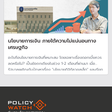
นโยบายการเงิน ภายใต้ความไม่แน่นอนทาง
เศรษฐกิจ
อะไรคือนโยบายการเงินที่เหมาะสม โดยเฉพาะเรื่องดอกเบี้ยควร
ลดหรือไม่? เป็นข้อถกเถียงในช่วง 1-2 เดือนที่ผ่านมา เมื่อ
รัฐบาลเผชิญกับปัญหาเรื่อง "นโยบายดิจิทัลวอลเล็ต" และเรียก
ร้องให้แบงก์ชาติลดดอกเบี้ย ซึ่ง ดร.สมชัย จิตสุชน อดีต
กรรมการ กนง. มีคำตอบ