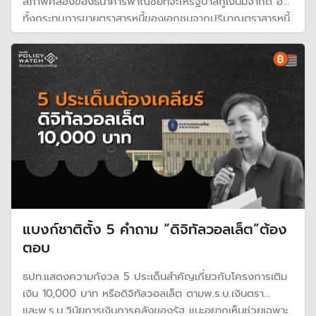
สภาพคล่องของธนาคารพาณิชย์ที่จะให้รัฐบาลกู้เงินมีจำกัด อีก
ทั้งกระทบการขายตราสารหนี้ของเอกชนจากปริมาณตราสารหนี้
ของรัฐที่เพิ่มเข้ามาในตลาดมากขึ้น รวมถึงในช่วงที่อัตราผล
ตอบแทนตราสารหนี้ยังอยู่ในระดับสูงจะกดดันต้นทุนในการระดม
ทุน
แบงก์ชาติตั้ง 5 คำถาม “ดิจิทัลวอลเล็ต”ต้อง
ตอบ
ธปท.แสดงความกังวล 5 ประเด็นสำคัญเกี่ยวกับโครงการเติม
เงิน 10,000 บาท หรือดิจิทัลวอลเล็ต ตามพ.ร.บ.เงินตรา
และพ.ร.บ.วินัยการเงินการคลังของรัฐ แนะอยากเห็นช่วยเฉพาะ