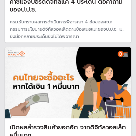
คำชี้แจงบอร์ดดิจิทัลแค่ 4 ประเด็น ต่อคำถาม
ของป.ป.ช.
ครม.รับทราบผลการดำเนินการพิจารณา 4 ข้อของคณะ
กรรมการนโยบายดิจิทัลวอลเล็ตตามข้อเสนอแนะของป.ป.ช. แต่
ยังมีอีกหลายประเด็นยังไม่ได้พิจารณา
เปิดผลสำรวจสินค้ายอดฮิต จากดิจิทัลวอลเล็ต
หมื่นบาท