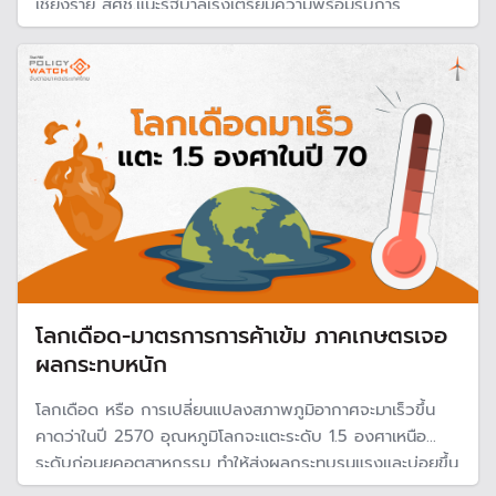
เชียงราย สศช.แนะรัฐบาลเร่งเตรียมความพร้อมรับการ
เปลี่ยนแปลงสภาพภูมิอากาศ ในเรื่องบริหารจัดการทรัพยากร
น้ำ เพิ่มประสิทธิภาพโครงสร้างพื้นฐานและระบบการเตือนภัย
โลกเดือด-มาตรการการค้าเข้ม ภาคเกษตรเจอ
ผลกระทบหนัก
โลกเดือด หรือ การเปลี่ยนแปลงสภาพภูมิอากาศจะมาเร็วขึ้น
คาดว่าในปี 2570 อุณหภูมิโลกจะแตะระดับ 1.5 องศาเหนือ
ระดับก่อนยุคอุตสาหกรรม ทำให้ส่งผลกระทบรุนแรงและบ่อยขึ้น
แต่ในแง่การค้าขาย จะได้รับผลกระทบมากขึ้นจากมาตรการต่าง