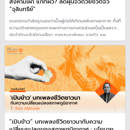
สั่งห้ามเผา แก้ที่ผิว? ลดฝุ่นจิ๋วด้วยชีวิตจิ๋ว
“จุลินทรีย์”
เกษตรกรกำลังถูกมองว่าเป็นผู้ก่อให้เกิดมลพิษทางอากาศ ทั้งที่
ความจริงสาเหตุของการเผาทางการเกษตรส่วนหนึ่งเป็นเพราะ
ข้อจำกัดจนไม่มีทางเลือก ภาคประชาสังคม ภาครัฐ และ
เกษตรกรกำลังหันมาสนใจหาทางออกมากขึ้น หนึ่งในแนวทางนั้น
คือ "จุลินทรีย์ย่อยสลายตอซังข้าว"
“เปิบข้าว” บทเพลงชีวิตชาวนากับความ
เปลี่ยนแปลงของสภาพภูมิอากาศ : นโยบาย