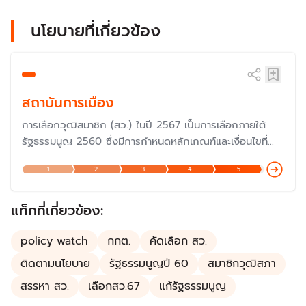
นโยบายที่เกี่ยวข้อง
สถาบันการเมือง
การเลือกวุฒิสมาชิก (สว.) ในปี 2567 เป็นการเลือกภายใต้
รัฐธรรมนูญ 2560 ซึ่งมีการกำหนดหลักเกณฑ์และเงื่อนไขที่
แตกต่างไปจากรัฐธรรมนูญก่อนหน้านั้น แม้ว่าจะมีเจตนารมณ์
1
2
3
4
5
เพื่อให้มีวุฒิสมาชิกที่มีความรู้ความสามารถอย่างแท้จริง แต่ก็
ถูกวิพากษ์วิจารณ์ค่อนข้างมากในเรื่องของกฏกติกาในการ
เลือกตั้ง เพราะเป็นการเลือกโดยผู้สมัคร
แท็กที่เกี่ยวข้อง:
policy watch
กกต.
คัดเลือก สว.
ติดตามนโยบาย
รัฐธรรมนูญปี 60
สมาชิกวุฒิสภา
สรรหา สว.
เลือกสว.67
แก้รัฐธรรมนูญ