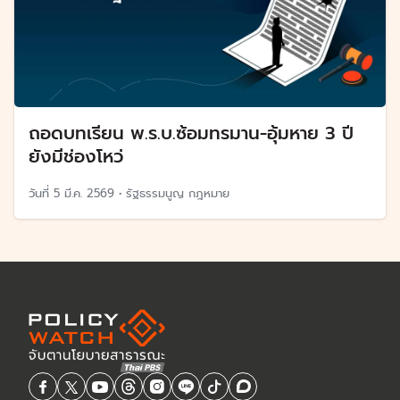
ถอดบทเรียน พ.ร.บ.ซ้อมทรมาน-อุ้มหาย 3 ปี
ยังมีช่องโหว่
วันที่
5 มี.ค. 2569
•
รัฐธรรมนูญ กฎหมาย