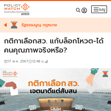
เมนู
รัฐธรรมนูญ กฎหมาย
กติกาเลือกสว. แก้บล็อกโหวต-ได้
คนคุณภาพจริงหรือ?
17 พ.ค. 2567
12:48
น.