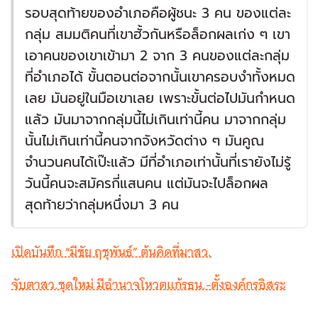
รอบสุดท้ายของอำเภอคือผู้ชนะ 3 คน ของแต่ละ
กลุ่ม สมมติคนที่เขาฮั้วกันหรือล็อกผลเก่ง ๆ เขา
เอาคนของเขาเข้ามา 2 จาก 3 คนของแต่ละกลุ่ม
ที่อำเภอได้ ขั้นตอนต่อจากนั้นเขาครอบงำทั้งหมด
เลย มันอยู่ในมือเขาเลย เพราะขั้นต่อไปมันกำหนด
แล้ว มันมาจากกลุ่มนี้ไม่เกินเท่านี้คน มาจากกลุ่ม
นั้นไม่เกินเท่านี้คนจากจังหวัดต่าง ๆ มันคูณ
จำนวนคนได้เป๊ะแล้ว มีที่อำเภอเท่านั้นที่เรายังไม่รู้
วันนี้คนจะสมัครกี่แสนคน แต่มันจะไปล็อกผล
สุดท้ายว่ากลุ่มหนึ่งมา 3 คน
เปิดบันทึก “มีชัย ฤชุพันธ์” ต้นคิดที่มาสว.
จับตาสว.ชุดใหม่ มีอำนาจโหวตแก้รธน.-ตั้งองค์กรอิสระ