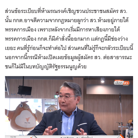
ส่วนข้อระเบียบที่ห้ามรณรงค์เชิญชวนประชาชนสมัคร สว.
นั้น กกต.อาจตีความจากกฎหมายลูกว่า สว.ห้ามอยู่ภายใต้
พรรคการเมือง เพราะหลังจากเริ่มมีการหาเสียงภายใต้
พรรคการเมือง กกต.ก็มีคำสั่งนี้ออกมาก แต่กฎนี้มีช่องว่าง
เยอะ คนที่รู้ก่อนก็จะทำต่อไป ส่วนคนที่ไม่รู้ก็จะกลัวระเบียบนี้
นอกจากนี้กรณีห้ามเปิดเผยข้อมูลผู้สมัคร สว. ต่อสาธารณะ
ชนก็ไม่มีในบทบัญญัติรัฐธรรมนูญด้วย