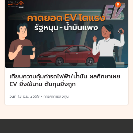
เทียบความคุ้มค่ารถไฟฟ้า/น้ำมัน ผลศึกษาเผย
EV ยิ่งใช้นาน ต้นทุนยิ่งถูก
วันที่
13 มิ.ย. 2569
•
การค้าการลงทุน