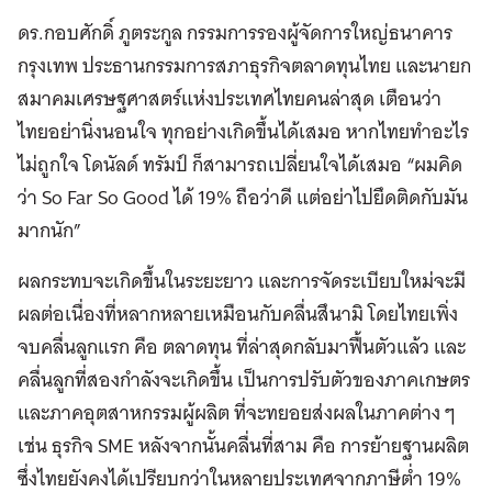
ดร.กอบศักดิ์ ภูตระกูล
กรรมการรองผู้จัดการใหญ่ธนาคาร
กรุงเทพ ประธานกรรมการสภาธุรกิจตลาดทุนไทย และ
นายก
สมาคมเศรษฐศาสตร์แห่งประเทศไทยคนล่าสุด เตือนว่า
ไทยอย่านิ่งนอนใจ ทุกอย่างเกิดขึ้นได้เสมอ หากไทยทำอะไร
ไม่ถูกใจ โดนัลด์ ทรัมป์ ก็สามารถเปลี่ยนใจได้เสมอ “ผมคิด
ว่า So Far So Good ได้ 19% ถือว่าดี แต่อย่าไปยึดติดกับมัน
มากนัก”
ผลกระทบจะเกิดขึ้นในระยะยาว และการจัดระเบียบใหม่จะมี
ผลต่อเนื่องที่หลากหลายเหมือนกับคลื่นสึนามิ โดยไทยเพิ่ง
จบคลื่นลูกแรก คือ ตลาดทุน ที่ล่าสุดกลับมาฟื้นตัวแล้ว และ
คลื่นลูกที่สองกำลังจะเกิดขึ้น เป็นการปรับตัวของภาคเกษตร
และภาคอุตสาหกรรมผู้ผลิต ที่จะทยอยส่งผลในภาคต่าง ๆ
เช่น ธุรกิจ SME หลังจากนั้นคลื่นที่สาม คือ การย้ายฐานผลิต
ซึ่งไทยยังคงได้เปรียบกว่าในหลายประเทศจากภาษีต่ำ 19%