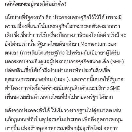
แล้วไทยจะอยู่รอดได้อย่างไร?
นโยบายที่รัฐควรทำ คือ ประคองเศรษฐกิจไว้ให้ได้ เพราะมี
ความเสี่ยงที่แนวโน้มเศรษฐกิจโลกจะชะลอตัวลงมากกว่า
เดิม ซึ่งเชื่อว่าการใช้เครื่องมือทางภาษีของโดนัลด์ ทรัมป์ จะ
ยังไม่จบเท่านั้น รัฐบาลไทยต้องรักษา Momentum ของ
ตนเอง (การเติบโตเศรษฐกิจ) ไปพร้อมกับเยียวยาผู้ได้รับ
ผลกระทบ รวมถึงดูแลผู้ประกอบการธุรกิจขนาดเล็ก (SME)
ปล่อยสินเชื่อให้เข้าถึงง่ายผ่านบรรษัทประกันสินเชื่อ
อุตสาหกรรมขนาดย่อม (บสย.). นอกจากนี้เสนอให้รัฐบาล
ทำโครงการจัดซื้อจัดจ้างสนับสนุนสินค้าและบริการ SME
เพื่อชดเชยสินค้าเฉพาะไทยที่ส่งไปขายสหรัฐฯ ได้ยาก
หลังจากประคองตัวได้ ให้เริ่มวางรากฐานไปสู่อนาคต เช่น
แก้กฎเกณฑ์ที่เป็นอุปสรรคในประเทศ เพื่อดึงดูดการลงทุน
มากขึ้น เร่งสร้างอุตสาหกรรมหรือกลุ่มธุรกิจใหม่ ลดการ