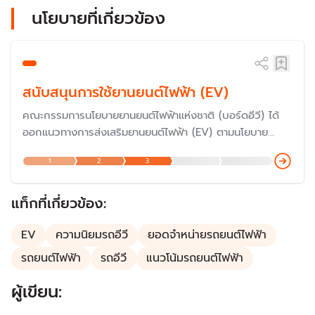
นโยบายที่เกี่ยวข้อง
สนับสนุนการใช้ยานยนต์ไฟฟ้า (EV)
คณะกรรมการนโยบายยานยนต์ไฟฟ้าแห่งชาติ (บอร์ดอีวี) ได้
ออกแนวทางการส่งเสริมยานยนต์ไฟฟ้า (EV) ตามนโยบาย
30@30 เพื่อเตรียมความพร้อมในการก้าวเข้าสู่สังคมคาร์บอน
1
2
3
ต่ำ (Low-carbon Society) และให้ประเทศไทยเป็นศูนย์กลาง
การผลิตยานยนต์ไฟฟ้า รวมทั้งชิ้นส่วนต่างๆ (EV Hub) ที่
สำคัญแห่งหนึ่งของภูมิภาคและของโลก
แท็กที่เกี่ยวข้อง:
EV
ความนิยมรถอีวี
ยอดจำหน่ายรถยนต์ไฟฟ้า
รถยนต์ไฟฟ้า
รถอีวี
แนวโน้มรถยนต์ไฟฟ้า
ผู้เขียน: