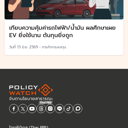
เทียบความคุ้มค่ารถไฟฟ้า/น้ำมัน ผลศึกษาเผย
EV ยิ่งใช้นาน ต้นทุนยิ่งถูก
วันที่
13 มิ.ย. 2569
•
การค้าการลงทุน
ไทยพีบีเอส (Thai PBS)