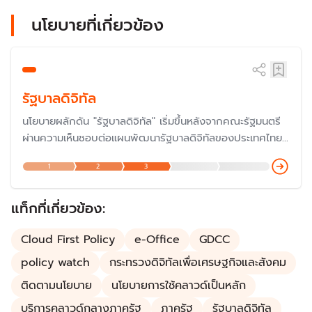
นโยบายที่เกี่ยวข้อง
รัฐบาลดิจิทัล
นโยบายผลักดัน "รัฐบาลดิจิทัล" เริ่มขึ้นหลังจากคณะรัฐมนตรี
ผ่านความเห็นชอบต่อแผนพัฒนารัฐบาลดิจิทัลของประเทศไทย
ระยะ 3 ปี (พ.ศ. 2559 – 2561) เมื่อวันที่ 5 เม.ย. 2559 เพื่อ
1
2
3
ใช้เป็นกลไกสำคัญในการขับเคลื่อนการพัฒนาประเทศที่ยั่งยืน
ด้วยการใช้เทคโนโลยีดิจิทัล
แท็กที่เกี่ยวข้อง:
Cloud First Policy
e-Office
GDCC
policy watch
กระทรวงดิจิทัลเพื่อเศรษฐกิจและสังคม
ติดตามนโยบาย
นโยบายการใช้คลาวด์เป็นหลัก
บริการคลาวด์กลางภาครัฐ
ภาครัฐ
รัฐบาลดิจิทัล