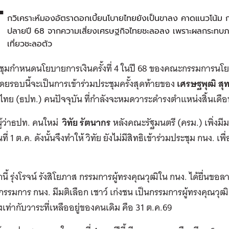
ั
กวิเคราะห์มองอัตราดอกเบี้ยนโบายไทยยังเป็นขาลง คาดแนวโน้ม ก
ปลายปี 68 จากความเสี่ยงเศรษฐกิจไทยชะลอลง เพราะผลกระทบภ
เที่ยวชะลอตัว
ุมกำหนดนโยบายการเงินครั้งที่ 4 ในปี 68 ของคณะกรรมการนโยบาย
้โดยรอบนี้จะเป็นการเข้าร่วมประชุมครั้งสุดท้ายของ
เศรษฐพุฒิ สุ
ทย (ธปท.) คนปัจจุบัน ที่กำลังจะหมดวาระดำรงตำแหน่งสิ้นเดือ
ผู้ว่าธปท. คนใหม่
วิทัย รัตนากร
หลังคณะรัฐมนตรี (ครม.) เพิ่งมีม
ันที่ 1 ต.ค. ดังนั้นจึงทำให้ วิทัย ยังไม่มีสิทธิเข้าร่วมประชุม กน
ี้ รุ่งโรจน์ รังสิโยภาส กรรมการผู้ทรงคุณวุฒิใน กนง. ได้ยื่
กรรมการ กนง. มีมติเลือก เชาว์ เก่งชน เป็นกรรมการผู้ทรงคุณว
เท่ากับวาระที่เหลืออยู่ของคนเดิม คือ 31 ต.ค.69