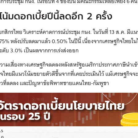
้การประชุม กนง. ในรอบที่ 4 ของปีนี้ มีคณะกรรมเหลือเพียง 6 ค
น้มดอกเบี้ยปีนี้ลดอีก 2 ครั้ง
จัยกสิกรไทย วิเคราะห์คาดการณ์ประชุม กนง. ในวันที่ 13 ส.ค. มีแ
.75% หลังปรับลดมาแล้ว 0.50% ในปีนี้ เนื่องจากเศรษฐกิจไทยใ
ระดับ 3.0% เป็นผลจากการเร่งส่งออก
วามเสี่ยงทางเศรษฐกิจลดลงหลังสหรัฐอเมริกาประกาศภาษีนำเข้า
จไทยมีแนวโน้มขยายตัวดีขึ้นจากที่เคยประเมินไว้ แม้เศรษฐกิจ
ี่ยวที่ลดลง และปัญหาข้อพิพาทชายแดนไทย-กัมพูชา