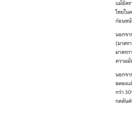
แม้อัตร
ไทยในคร
ก่อนหน้
นอกจากน
(มาตรา
มาตรการ
ความมั
นอกจากน
ลดลงแล้
กว่า 30%
กดดันต