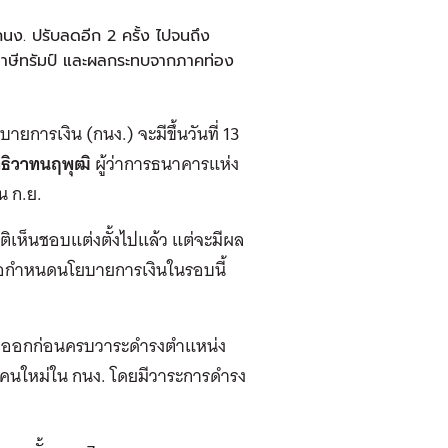
นง. ปรับลดอีก 2 ครั้ง ไปจนถึง
าษีทรัมป์ และผลกระทบจากภาคท่อง
การเงิน (กนง.) จะมีขึ้นวันที่ 13
ทธิวาทนฤพุฒิ
ผู้ว่าการธนาคารแห่ง
น ก.ย.
ติเห็นชอบแต่งตั้งไปแล้ว แต่จะมีผล
ง. เพื่อกำหนดนโยบายการเงินในรอบนี้
นขอลาออกก่อนครบวาระดำรงตำแหน่ง
ุฒิคนใหม่ใน กนง. โดยมีวาระการดำรง