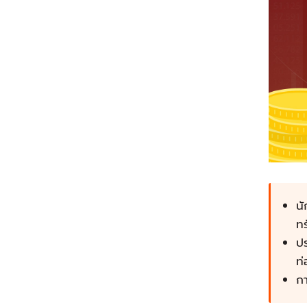
นั
ทร
ปร
ท่
กา