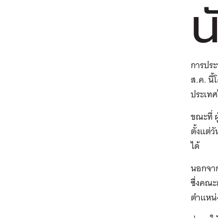
น
การประช
ส.ค. นี
ประเทศไ
ขณะที่ 
ตั้งแต่ว
ได้
นอกจากน
ซึ่งคณะ
ตำแหน่ง