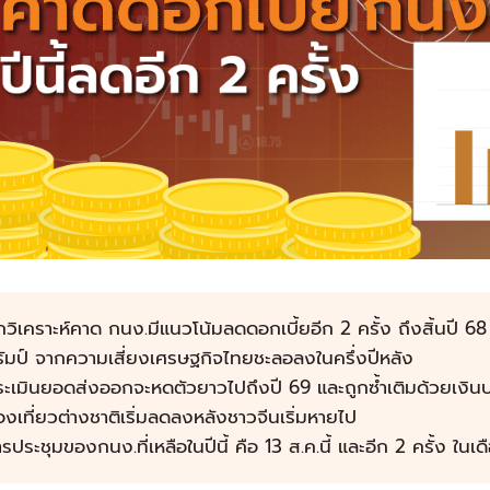
กวิเคราะห์คาด กนง.มีแนวโน้มลดดอกเบี้ยอีก 2 ครั้ง ถึงสิ้นปี 
ัมป์ จากความเสี่ยงเศรษฐกิจไทยชะลอลงในครึ่งปีหลัง
ะเมินยอดส่งออกจะหดตัวยาวไปถึงปี 69 และถูกซ้ำเติมด้วยเงินบาท
องเที่ยวต่างชาติเริ่มลดลงหลังชาวจีนเริ่มหายไป
รประชุมของกนง.ที่เหลือในปีนี้ คือ 13 ส.ค.นี้ และอีก 2 ครั้ง ในเด