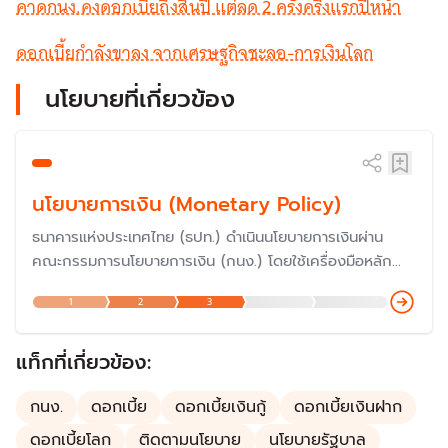
คาดกนง.คงดอกเบี้ยถึงสิ้นปี แต่ลด 2 ครั้งครึ่งแรกปีหน้า
ดอกเบี้ยกำลังขาลง จากเศรษฐกิจชะลอ-การเงินโลก
นโยบายที่เกี่ยวข้อง
นโยบายการเงิน (Monetary Policy)
ธนาคารแห่งประเทศไทย (ธปท.) ดำเนินนโยบายการเงินผ่าน
คณะกรรมการนโยบายการเงิน (กนง.) โดยใช้เครื่องมือหลัก
คือ ‘อัตราดอกเบี้ยนโยบาย’ เพื่อรักษาระดับราคาสินค้าและ
1
2
3
บริการ ไม่ให้เปลี่ยนแปลงเร็วเกินไปจนกระทบกับเศรษฐกิจ โด
ยกนง.มีการตั้งขึ้นเมื่อปี 2551 ทำให้การกำหนดนโยบายการงินข
องไทย "ก้าวสู่ยุคใหม่"
แท็กที่เกี่ยวข้อง:
กนง.
ดอกเบี้ย
ดอกเบี้ยเงินกู้
ดอกเบี้ยเงินฝาก
ดอกเบี้ยโลก
ติดตามนโยบาย
นโยบายรัฐบาล