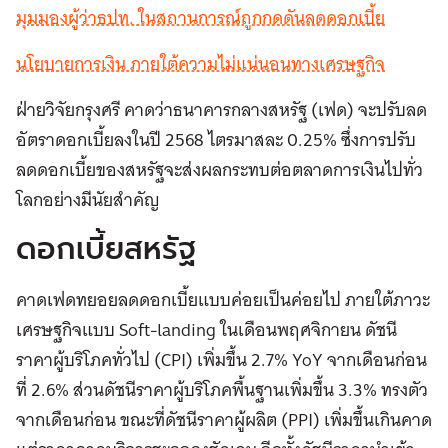
มุมมองผู้ว่าธปท. ในสถานการณ์ถูกกดดันลดดอกเบี้ย
นโยบายการเงิน ภายใต้ความไม่แน่นอนทางเศรษฐกิจ
ฝ่ายวิจัยกรุงศรี คาดว่าธนาคารกลางสหรัฐ (เฟด) จะปรับลด
อัตราดอกเบี้ยลงในปี 2568 ไตรมาสละ 0.25% ซึ่งการปรับ
ลดดอกเบี้ยของสหรัฐจะส่งผลกระทบต่อตลาดการเงินไปทั่ว
โลกอย่างมีนัยสำคัญ
ดอกเบี้ยสหรัฐ
คาดเฟดทยอยลดดอกเบี้ยแบบค่อยเป็นค่อยไป ภายใต้ภาวะ
เศรษฐกิจแบบ Soft-landing ในเดือนพฤศจิกายน ดัชนี
ราคาผู้บริโภคทั่วไป (CPI) เพิ่มขึ้น 2.7% YoY จากเดือนก่อน
ที่ 2.6% ส่วนดัชนีราคาผู้บริโภคพื้นฐานเพิ่มขึ้น 3.3% ทรงตัว
จากเดือนก่อน ขณะที่ดัชนีราคาผู้ผลิต (PPI) เพิ่มขึ้นเกินคาด