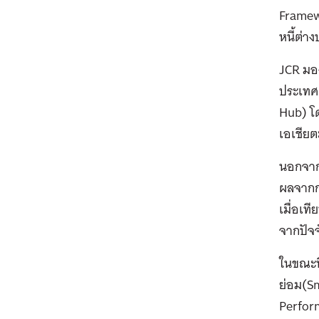
Framew
หนี้ต่า
JCR มอง
ประเทศ 
Hub) โ
เอเชียต
นอกจากน
ผลจากกา
เมื่อเท
จากปัจ
ในขณะที
ย่อม(Sm
Perform