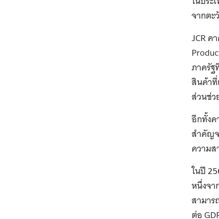
ในประเ
จากตะว
JCR คาด
Product
ภาครัฐท
สินค้าท
ส่วนช่
อีกทั้ง
สำคัญจา
ความสา
ในปี 25
หนึ่งจา
สามารถ
ต่อ GD