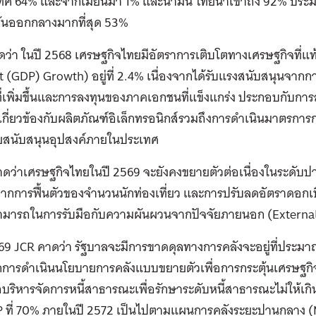
ทศ 64% และจากเมียนมา 1% และน้ำมัน ไทยนำเข้าถึง 92% ประม
ันออกกลางมากที่สุด 53%
ว่า ในปี 2568 เศรษฐกิจไทยมีอัตราการเติบโตทางเศรษฐกิจที่แท
 (GDP) Growth) อยู่ที่ 2.4% เนื่องจากได้รับแรงสนับสนุนจาก
ี่เพิ่มขึ้นและการลงทุนของภาคเอกชนที่แข็งแกร่ง ประกอบกับการส่
ี่เกี่ยวข้องกับผลิตภัณฑ์อิเล็กทรอนิกส์รวมถึงการดำเนินมาตรการ
วยสนับสนุนอุปสงค์ภายในประเทศ
คาดว่าเศรษฐกิจไทยในปี 2569 จะยังคงขยายตัวต่อเนื่องในระดับป
กการฟื้นตัวของจำนวนนักท่องเที่ยว และการปรับลดอัตราดอกเบี
มารถในการรับมือกับความผันผวนจากปัจจัยภายนอก (Externa
69 JCR คาดว่า รัฐบาลจะมีการขาดดุลทางการคลังจะอยู่ที่ประมา
กการดำเนินนโยบายการคลังแบบขยายตัวเพื่อการกระตุ้นเศรษฐกิจ 
บริหารจัดการหนี้สาธารณะเพื่อรักษาระดับหนี้สาธารณะไม่ให้เ
P ที่ 70% ภายในปี 2572 เป็นไปตามแผนการคลังระยะปานกลาง 