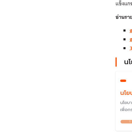
แข็งแกร
อ่านราย
ส
3
นโ
นโยบ
นโยบา
เพื่อ
ใช้เคร
1
รัฐบาล
การก่