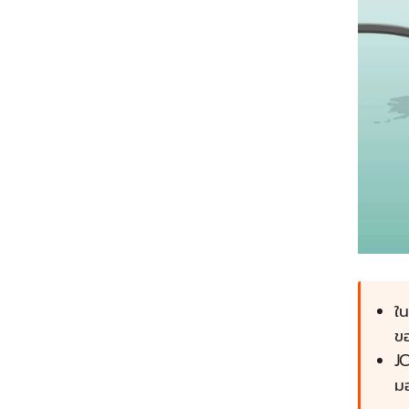
ใ
ข
JC
มอ