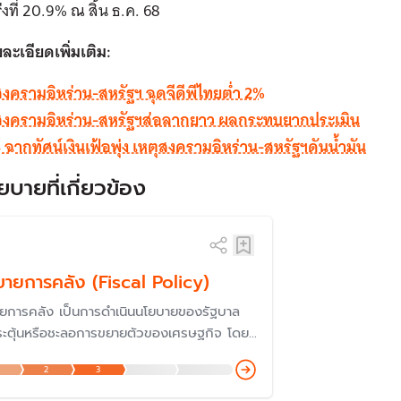
่งที่ 20.9% ณ สิ้น ธ.ค. 68
ละเอียดเพิ่มเติม:
งครามอิหร่าน-สหรัฐฯ ฉุดจีดีพีไทยต่ำ 2%
สงครามอิหร่าน-สหรัฐฯส่อลากยาว ผลกระทบยากประเมิน
 ฉากทัศน์เงินเฟ้อพุ่ง เหตุสงครามอิหร่าน-สหรัฐฯดันน้ำมัน
ยบายที่เกี่ยวข้อง
ายการคลัง (Fiscal Policy)
ยการคลัง เป็นการดำเนินนโยบายของรัฐบาล
กระตุ้นหรือชะลอการขยายตัวของเศรษฐกิจ โดย
ื่องมือที่สำคัญของรัฐบาล คือ การใช้จ่ายของ
2
3
 (รายจ่าย) และการเก็บภาษี (รายได้) รวมถึง
อหนี้สาธารณะของรัฐบาล