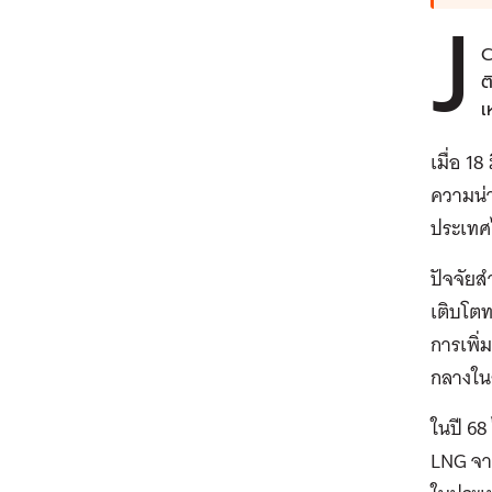
J
C
ต
เ
เมื่อ 1
ความน่า
ประเทศไ
ปัจจัยส
เติบโตท
การเพิ่
กลางใน
ในปี 68
LNG จาก