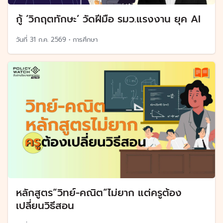
กู้ ‘วิกฤตทักษะ’ วัดฝีมือ รมว.แรงงาน ยุค AI
วันที่
31 ก.ค. 2569
•
การศึกษา
หลักสูตร“วิทย์-คณิต“ไม่ยาก แต่ครูต้อง
เปลี่ยนวิธีสอน