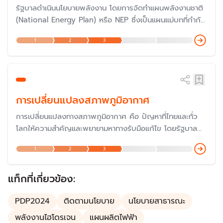
รัฐบาลดำเนินนโยบายพลังงาน โดยการจัดทำแผนพลังงานชาติ
(National Energy Plan) หรือ NEP ซึ่งเป็นแผนแม่บทที่กำกับ
ทิศทางการพัฒนานโยบายพลังงานของประเทศ โดยมีผู้รับผิด
1
2
3
ชอบคือ สำนักงานนโยบายและแผนพลังงาน (สนพ.) กระทรวง
พลังงาน ประกอบไปด้วยแผนพลังงานอีก 5 แผน คือ แผน
PDP แผน AEDP แผน EEP แผน Gas Plan และแผน Oil
Plan
การเปลี่ยนแปลงสภาพภูมิอากาศ
การเปลี่ยนแปลงทางสภาพภูมิอากาศ คือ ปัญหาที่ไทยและทั่ว
โลกให้ความสำคัญและพยายามหาทางรับมือแก้ไข โดยรัฐบาล
ประกาศสานต่อนโยบาย Carbon Neutrality (ความเป็นกลาง
1
2
3
ทางคาร์บอน) เพื่อให้ประเทศไทยเป็นผู้นำของอาเซียนในด้านการ
ลดการปล่อยก๊าซคาร์บอนไดออกไซด์ โดยในปี 2567 ได้เข้า
ร่วมประชุม COP29 เพื่อแสดงบทบาทความร่วมมือกับ
แท็กที่เกี่ยวข้อง:
ประชาคมโลก
PDP2024
ติดตามนโยบาย
นโยบายสาธารณะ
พลังงานไฮโดรเจน
แผนผลิตไฟฟ้า