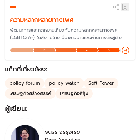
ความหลากหลายทางเพศ
พัฒนาการและกฎหมายเกี่ยวกับความหลากหลายทางเพศ
(LGBTQIA+) ในสังคมไทย มีมายาวนานและผ่านการต่อสู้เรียก
ร้องมาหลายยุคหลายสมัย จนเกิดความเท่าเทียมทางกฎหมายที่
1
2
3
4
5
เป็นรูปธรรมในการแก้กฎหมายแพ่งและพาณิชย์ หรือ "สมรสเท่า
เทียม" แต่ยังมีอีกหลายประเด็นยังต้องมีการแก้ไขและปรับปรุง
แท็กที่เกี่ยวข้อง:
policy forum
policy watch
Soft Power
เศรษฐกิจสร้างสรรค์
เศรษฐกิจสีรุ้ง
ผู้เขียน:
ธนธร จิรรุจิเรข