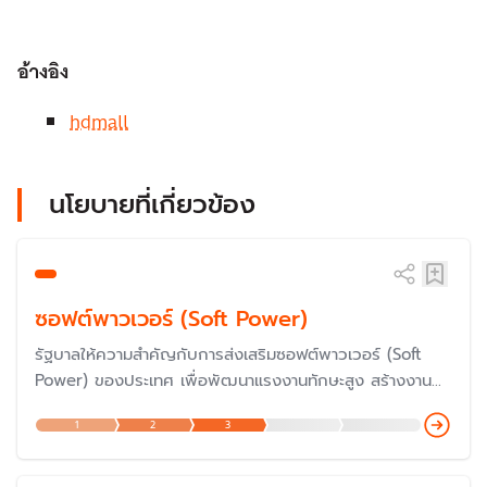
อ้างอิง
hdmall
นโยบายที่เกี่ยวข้อง
ซอฟต์พาวเวอร์ (Soft Power)
รัฐบาลให้ความสำคัญกับการส่งเสริมซอฟต์พาวเวอร์ (Soft
Power) ของประเทศ เพื่อพัฒนาแรงงานทักษะสูง สร้างงาน
และรายได้ ขยายอุตสาหกรรมเป้าหมาย ส่งเสริมการส่งออก และ
1
2
3
ผลักดันประเทศไทยให้เป็นประเทศชั้นนำของโลกด้านซอฟต์พาว
เวอร์