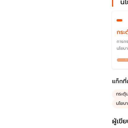
นโ
กระต
การกระ
นโยบาย
ตั้งแต
1
วิจารณ
อาจกร
บัญโด
แท็กที่
ครึ่ง"
กระตุ
นโยบ
ผู้เขีย