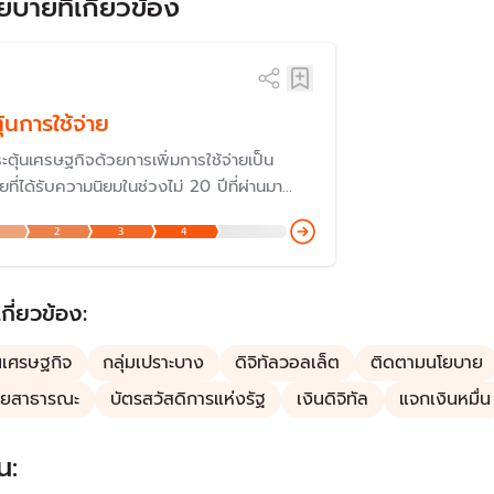
ยบายที่เกี่ยวข้อง
ุ้นการใช้จ่าย
ตุ้นเศรษฐกิจด้วยการเพิ่มการใช้จ่ายเป็น
ที่ได้รับความนิยมในช่วงไม่ 20 ปีที่ผ่านมา
่สมัยพรรคไทยรักไทย แม้ว่าจะถูกวิพากษ์
2
3
4
์ในเรื่องความสมเหตุสมผล ที่ผ่านมา รัฐบาล
ะตุ้นด้วยมาตรการ "ลดหย่อนภาษี" "แจกเงินเข้า
ยตรง" หรือ ออกเงินให้บางส่วน เช่น "คนละ
เกี่ยวข้อง:
้นเศรษฐกิจ
กลุ่มเปราะบาง
ดิจิทัลวอลเล็ต
ติดตามนโยบาย
ายสาธารณะ
บัตรสวัสดิการแห่งรัฐ
เงินดิจิทัล
แจกเงินหมื่น
น: