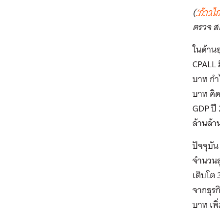
(
‘ก้าวไ
ตรวจ สต
ในด้านอ
CPALL ม
บาท กำไ
บาท คิด
GDP ปี
ล้านล้
ปัจจุบั
จำนวนลู
เติบโต 
จากธุรก
บาท เพิ