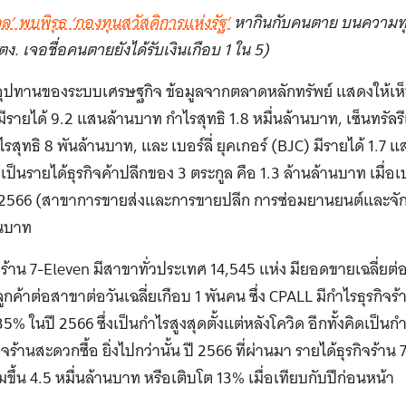
กล’ พบพิรุธ ‘กองทุนสวัสดิการแห่งรัฐ’
หากินกับคนตาย บนความทุกข
ง. เจอชื่อคนตายยังได้รับเงินเกือบ 1 ใน 5)
ุปทานของระบบเศรษฐกิจ ข้อมูลจากตลาดหลักทรัพย์ แสดงให้เห็นว่
ีรายได้ 9.2 แสนล้านบาท กำไรสุทธิ 1.8 หมื่นล้านบาท, เซ็นทรัลร
รสุทธิ 8 พันล้านบาท, และ เบอร์ลี่ ยุคเกอร์ (BJC) มีรายได้ 1.7 
เป็นรายได้ธุรกิจค้าปลีกของ 3 ตระกูล คือ 1.3 ล้านล้านบาท เมื่
 2566 (สาขาการขายส่งและการขายปลีก การซ่อมยานยนต์และจักรย
านบาท
น ร้าน 7-Eleven มีสาขาทั่วประเทศ 14,545 แห่ง มียอดขายเฉลี่ยต่
กค้าต่อสาขาต่อวันเฉลี่ยเกือบ 1 พันคน ซึ่ง CPALL มีกำไรธุรกิจร
35% ในปี 2566 ซึ่งเป็นกำไรสูงสุดตั้งแต่หลังโควิด อีกทั้งคิดเป
ิจร้านสะดวกซื้อ ยิ่งไปกว่านั้น ปี 2566 ที่ผ่านมา รายได้ธุรกิจร้า
่มขึ้น 4.5 หมื่นล้านบาท หรือเติบโต 13% เมื่อเทียบกับปีก่อนหน้า