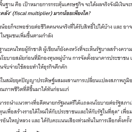
้นฐาน คือ เป้าหมายการกระตุ้นเศรษฐกิจ จะได้ผลจริงจังมีเงิน
ลัง’ (fiscal multiplier) มากน้อยเพียงใด?
งน้อยก็จะพอช่วยต่อชีวิตคนจนจริงที่ได้รับสิทธิ์ไปได้บ้าง และ
้อในชุมชนเพิ่มขึ้นตามกำลัง
 ในฐานะคนไทยผู้รักชาติ ผู้เขียนก็ยังคงหวังที่จะเห็นรัฐบาลสร้าง
โยบายสมัยก่อนที่มีกองทุนหมู่บ้าน การจัดตั้งธนาคารประชาชน เป็
จับจ่ายใช้สอยทำให้ธุรกิจคึกคัก
ต่ในสมัยยุคปัญญาประดิษฐ์ผสมผสานการเปลี่ยนแปลงสภาพภูมิอา
ุณภาพชีวิตที่ดีขึ้นมาได้ทันก่อนแก่
ารถนำแนวทางที่อดีตนายกรัฐมนตรีได้แถลงนโยบายต่อรัฐสภาเมื่
ุนเพื่อสร้างรายได้ใหม่ให้กับประชาชนและให้กับรัฐในที่สุด” เพื่อม
รอันใหญ่หลวง และ ได้รับคะแนนเสียงท่วมท้นในการเลือกตั้งครั้ง