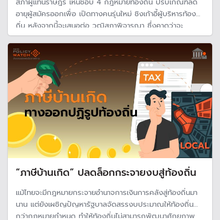
สภาผู้แทนราษฎร เห็นชอบ 4 กฎหมายท้องถิ่น ปรับเกณฑ์ลด
อายุผู้สมัครออกเพื่อ เปิดทางคนรุ่นใหม่ ชิงเก้าอี้ผู้บริหารท้อง
ถิ่น หลังจากนี้จะเสนอต่อ วุฒิสภาพิจารณา ซึ่งคาดว่าจะ
สามารถทันการจัดเลือกตั้งท้องถิ่นในปี 2569
“ภาษีบ้านเกิด” ปลดล็อกกระจายงบสู่ท้องถิ่น
แม้ไทยจะมีกฎหมายกระจายอำนาจการเงินการคลังสู่ท้องถิ่นมา
นาน แต่ยังเผชิญปัญหารัฐบาลจัดสรรงบประมาณให้ท้องถิ่นต่ำ
กว่ากฎหมายกำหนด ทำให้ท้องถิ่นไม่สามารถพัฒนาศักยภาพ