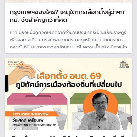
กรุงเทพฯของใคร? เหตุใดการเลือกตั้งผู้ว่าฯก
ทม. จึงสำคัญกว่าที่คิด
หากเมืองหนึ่งถูกวัดขนาดจากจำนวนประชากรในทะเบียนราษฎร์
เพียงอย่างเดียว กรุงเทพมหานครอาจดูเหมือน “มหานครขนาด
กลาง” ที่มีประชากรราวหกล้านคน แต่ในความเป็นจริงเมืองแห่ง
นี้กลับแบกรับชีวิตการเดินทาง การทำงาน และความหวังของ
ผู้คนมากกว่านั้นเกือบเท่าตัว