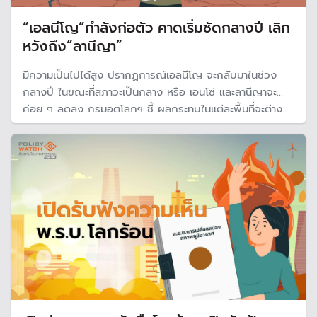
“เอลนีโญ”กำลังก่อตัว คาดเริ่มชัดกลางปี เลิก
หวังถึง”ลานีญา”
มีความเป็นไปได้สูง ปรากฏการณ์เอลนีโญ จะกลับมาในช่วง
กลางปี ในขณะที่สภาวะเป็นกลาง หรือ เอนโซ่ และลานีญาจะ
ค่อย ๆ ลดลง กรมอุตุโลกฯ ชี้ ผลกระทบในแต่ละพื้นที่จะต่าง
กัน มีโอกาสที่บางพื้นที่จะ 'รุนแรง' กว่าที่ไหนๆ ควรเตรียม
รับมือกับสภาพอากาศที่จะเปลี่ยนแปลงครั้งใหญ่