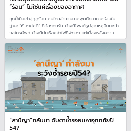
“ร้อน” ไม่ใช่แค่เรื่องของอากาศ
ทุกปีเมื่อเข้าสู่ฤดูร้อน คนไทยจำนวนมากพูดถึงอากาศร้อนใน
ฐานะ "เรื่องปกติ" ที่ต้องทนรับ บ้างก็โพสต์รูปอุณหภูมิบนหน้า
จอโทรศัพท์ บ้างก็บ่นเรื่องค่าไฟที่พุ่งสูง แต่เบื้องหลังความ
รู้สึก "ร้อน" นั้น มีความจริงที่หนักกว่ามาก
“ลานีญา”กลับมา จับตาซ้ำรอยมหาอุทกภัยปี
54?