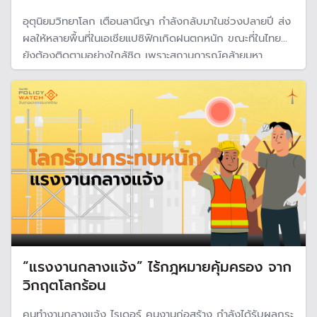
อุตุนิยมวิทยาโลก เตือนลานีญา กำลังกลับมาในช่วงปลายปี ส่ง
ผลให้หลายพื้นที่ในเอเชียแปซิฟิกเกิดฝนตกหนัก ขณะที่ในไทย
ยังต้องติดตามอย่างใกล้ชิด เพราะสถานการณ์คล้ายมหา
อุทกภัยปี 54 จากพายุและฝนตกหนัก ทำให้ปริมาณน้ำในเขื่อน
ภาคเหนือเพิ่มขึ้นต่อเนื่องแตะระดับ 80% ความจุอ่าง
“แรงงานกลางแจ้ง” ไร้กฎหมายคุ้มครอง จาก
วิกฤตโลกร้อน
คนทำงานกลางแจ้ง ไรเดอร์ คนงานก่อสร้าง กำลังได้รับผลกระ