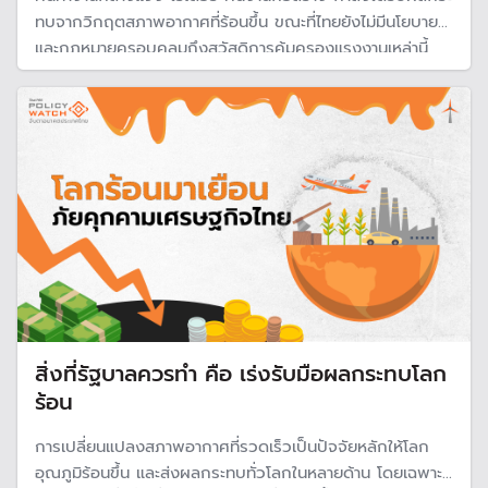
ทบจากวิกฤตสภาพอากาศที่ร้อนขึ้น ขณะที่ไทยยังไม่มีนโยบาย
และกฎหมายครอบคลุมถึงสวัสดิการคุ้มครองแรงงานเหล่านี้
ขณะที่หลายประเทศเช่น “อินเดีย - การ์ตา -ปารากวัย" ตื่นตัว
ออกกฎหมายคุ้มครองแรงงานกลางแจ้งที่ต้องทำงานกับสภาพ
อากาศที่เปลี่ยนแปลงไป
สิ่งที่รัฐบาลควรทำ คือ เร่งรับมือผลกระทบโลก
ร้อน
การเปลี่ยนแปลงสภาพอากาศที่รวดเร็วเป็นปัจจัยหลักให้โลก
อุณภูมิร้อนขึ้น และส่งผลกระทบทั่วโลกในหลายด้าน โดยเฉพาะ